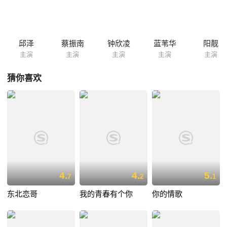
邱泽
蔡振南
钟欣凌
蓝苇华
阳靓
主演
主演
主演
主演
主演
猜你喜欢
4.
4.
5.
7
2
1
东北恋哥
我的青春有个你
你的情歌