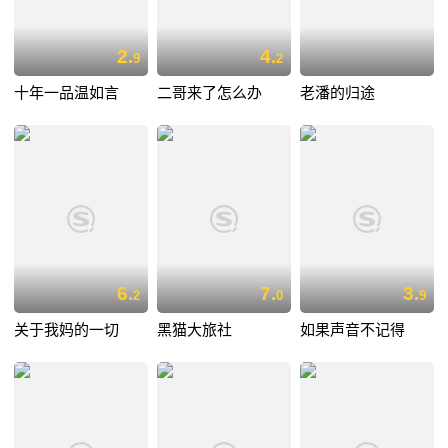
2.
4.
9
2
十年一品温如言
二哥来了怎么办
老潘的归途
6.
7.
3.
2
0
9
关于我妈的一切
黑猫大旅社
如果声音不记得