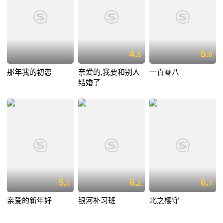
4.
5.
5
0
那年我的初恋
亲爱的,我要和别人
一百零八
结婚了
5.
6.
6.
5
2
7
亲爱的新年好
银河补习班
北之樱守