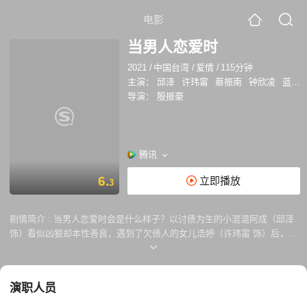
电影
当男人恋爱时
2021
/
中国台湾
/
爱情
/
115分钟
主演：
邱泽
许玮甯
蔡振南
钟欣凌
蓝苇华
导演：
殷振豪
腾讯
6.
立即播放
3
剧情简介 :
当男人恋爱时会是什么样子？以讨债为生的小混混阿成（邱泽
饰）看似凶狠却本性善良，遇到了欠债人的女儿浩婷（许玮甯 饰）后，对
浩婷一见钟情的阿成开始变得温柔又幼稚，笨拙地为浩婷打点一切。就在
浩婷终于卸下防备接受追求的时候，他们之间却遭遇了接二连三的变故，
阿成默默承受着一切。阿成最终也没有忘记告诉浩婷那句藏在心底的表
演职人员
白：第一次见到你，我就喜欢你了。