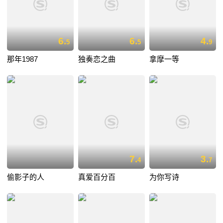
6.
6.
4.
5
5
9
那年1987
独奏恋之曲
拿摩一等
7.
3.
4
7
偷影子的人
真爱百分百
为你写诗