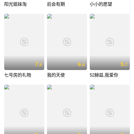
阳光姐妹淘
后会有期
小小的愿望
7.
6.
5.
6
6
7
七号房的礼物
我的天使
52赫兹,我爱你