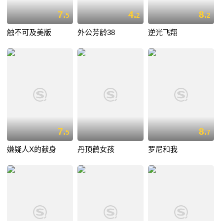
7.
4.
8.
5
2
2
触不可及美版
外公芳龄38
逆光飞翔
7.
8.
5
7
嫌疑人X的献身
丹顶鹤女孩
罗尼和我