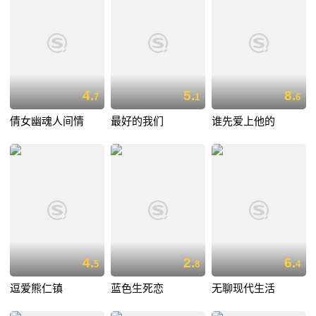
4.
5.
8.
7
1
6
倩女幽魂人间情
最好的我们
谁先爱上他的
4.
2.
6.
5
8
4
逗爱熊仁镇
蓝色生死恋
无聊现代生活