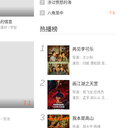
7
涉过愤怒的海
8
八角笼中
7.5
根的情意
高雅轩 / 李智
热播榜
1
再见李可乐
导演：王小列
演员：闫妮 谭松韵 吴京 蒋龙 赵小棠 冯雷 李虎城 平安 小七 小可乐
2
画江湖之天罡
导演：周飞龙;任伟杰
演员：孟宇 阎么么 王凯 郭政建 阎萌萌 杨默 高枫 齐斯伽 刘芊含 马程
7.1
3
我本是高山
 / 张浩
导演：郑大圣;杨瑾