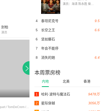
演员：海清 陈永胜 柴烨 王玥婷 万国鹏 美朵达瓦 赵瑞婷 罗解艳 郭莉娜 潘家艳
4
泰坦尼克号
9.5
封柏
5
长空之王
6.6
演员
6
坚如磐石
7
年会不能停
8
消失的她
6.4
本周票房榜
内地
北美
香港
1
哈利·波特与魔法石
9478万
280分钟
210分钟
2012年辽宁卫视春节联欢晚会
2021笑赢这一年
2
星际穿越
3056万
MarieAmiguet / TomDeCrem / ThéoDeCrem
于魁智 / 毛宁 / 尚雯婕
杨迪 / 李雪琴 / 姜昆