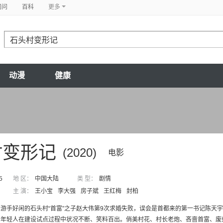
问问
百科
更多
动漫
健康
村变形记
(2020)
电影
5
地 区：
中国大陆
类 型：
剧情
主 演：
王小宝
李大强
房子斌
王红梅
封柏
游手好闲的石头村“首富”之子赵大伟第9次求婚失败，误会是首都来的第一书记陈天
年轻人在建设试点过程中状况不断、笑料百出。俏美村花、村长老炮、吝啬首富、废柴