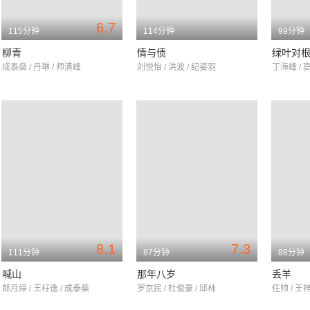
6.7
115分钟
114分钟
99分钟
柳青
情与债
绿叶对
成泰燊 / 丹琳 / 师清峰
刘悦怡 / 洪波 / 纪姿羽
丁海峰 / 
8.1
7.3
111分钟
87分钟
88分钟
喊山
那年八岁
丢羊
郎月婷 / 王杍逸 / 成泰燊
罗京民 / 杜俊豪 / 邱林
任帅 / 王祥