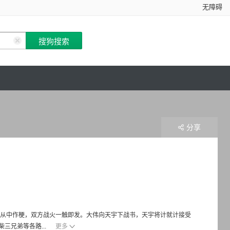
无障碍
分享
宇从中作梗，双方战火一触即发。大伟向天宇下战书，天宇将计就计接受
三兄弟等各路...
更多