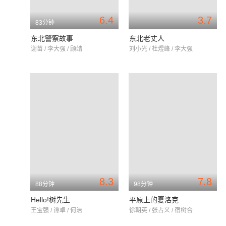
6.4
3.7
83分钟
东北警察故事
东北老丈人
谢苗 / 李大强 / 顾靖
刘小光 / 杜煜峰 / 李大强
8.3
7.8
88分钟
98分钟
Hello!树先生
平原上的夏洛克
王宝强 / 谭卓 / 何洁
徐朝英 / 张占义 / 宿树合