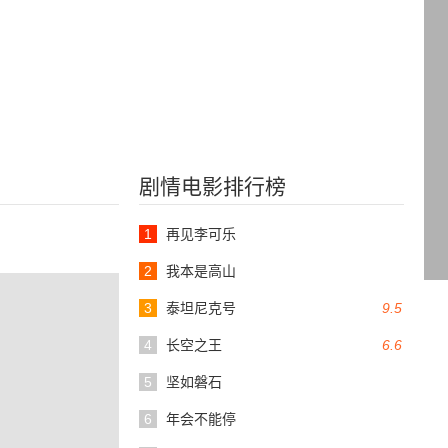
剧情电影排行榜
1
再见李可乐
2
我本是高山
3
泰坦尼克号
9.5
4
长空之王
6.6
5
坚如磐石
6
年会不能停