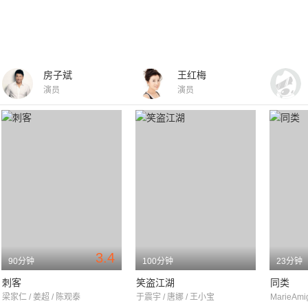
房子斌
王红梅
演员
演员
3.4
90分钟
100分钟
23分钟
刺客
笑盗江湖
同类
梁家仁 / 姜超 / 陈观泰
于震宇 / 唐娜 / 王小宝