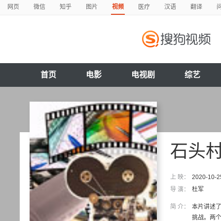
网页
微信
知乎
图片
视频
医疗
汉语
翻译
首页
电影
电视剧
综艺
石头
上 映：
2020-10-2
导 演：
杜军
简 介：
本片讲述了
挑战。两个