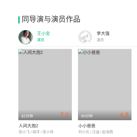
同导演与演员作品
王小宝
李大强
演员
演员
7.0
4.9
82分钟
90分钟
人间大炮2
小小爸爸
张小飞 / 胡洋 / 张小伟
刘小光 / 汪涵 / 赵海燕