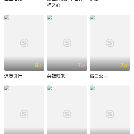
杯之心
8.
7.
7.
1
0
3
遗忘诗行
英雄归来
借口公司