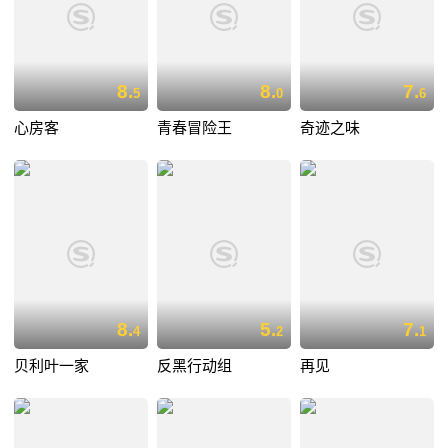
8.
8.
7.
5
0
6
心房客
青春冒险王
奇迹之味
8.
5.
7.
4
2
1
贝利叶一家
反黑行动组
再见