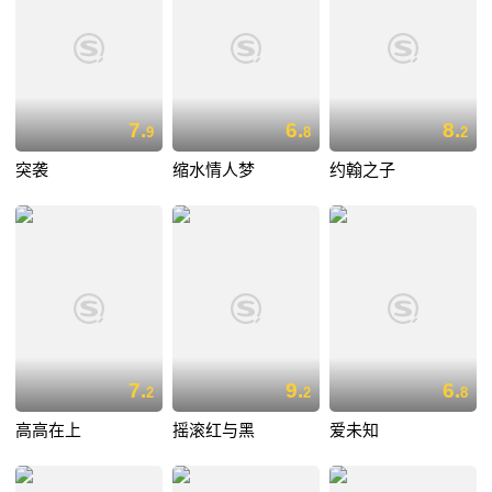
7.
6.
8.
9
8
2
突袭
缩水情人梦
约翰之子
7.
9.
6.
2
2
8
高高在上
摇滚红与黑
爱未知