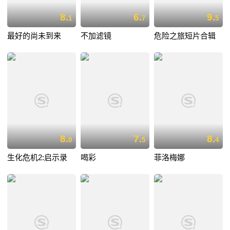
8.
6.
9.
1
7
5
最好的尚未到来
不加滤镜
危险之旅短片合辑
8.
7.
8.
0
5
4
生化危机2:启示录
喝彩
菲洛梅娜