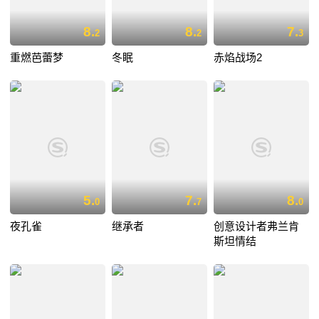
8.
8.
7.
2
2
3
重燃芭蕾梦
冬眠
赤焰战场2
5.
7.
8.
0
7
0
夜孔雀
继承者
创意设计者弗兰肯
斯坦情结