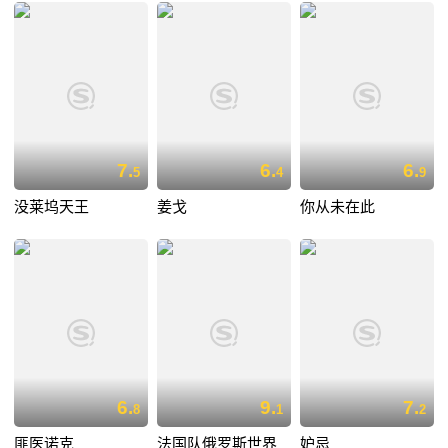
7.
6.
6.
5
4
9
没莱坞天王
姜戈
你从未在此
6.
9.
7.
8
1
2
匪医诺克
法国队俄罗斯世界
妒忌