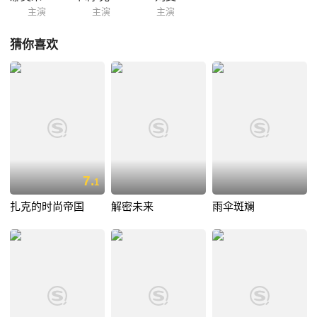
主演
主演
主演
猜你喜欢
7.
1
扎克的时尚帝国
解密未来
雨伞斑斓