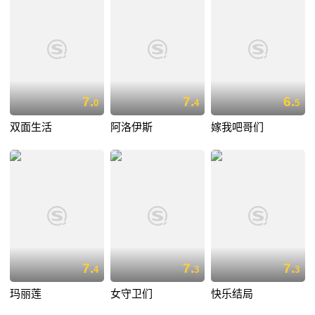
7.
7.
6.
0
4
5
双面生活
阿洛伊斯
嫁我吧哥们
7.
7.
7.
4
3
3
玛丽莲
女守卫们
快乐结局