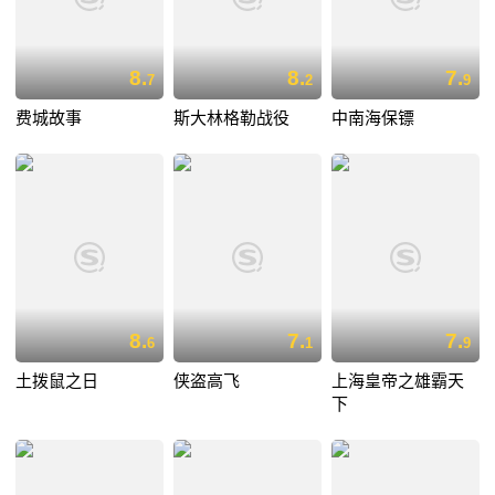
8.
8.
7.
7
2
9
费城故事
斯大林格勒战役
中南海保镖
8.
7.
7.
6
1
9
土拨鼠之日
侠盗高飞
上海皇帝之雄霸天
下