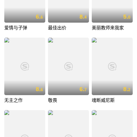
6.
8.
5.
6
4
0
爱情与子弹
最佳出价
美丽教师来我家
8.
6.
8.
6
7
2
无主之作
敬畏
魂断威尼斯