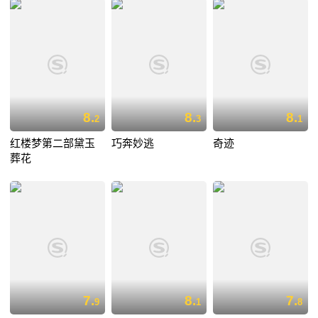
8.
8.
8.
2
3
1
红楼梦第二部黛玉
巧奔妙逃
奇迹
葬花
7.
8.
7.
9
1
8