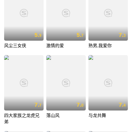
5.
5.
7.
9
7
3
风尘三女侠
激情的爱
熟男,我爱你
7.
7.
7.
7
0
4
四大家族之龙虎兄
落山风
与龙共舞
弟