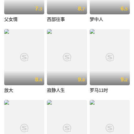
7.
8.
6.
3
7
5
父女情
西部往事
梦中人
8.
9.
9.
4
0
2
放大
寂静人生
罗马11时