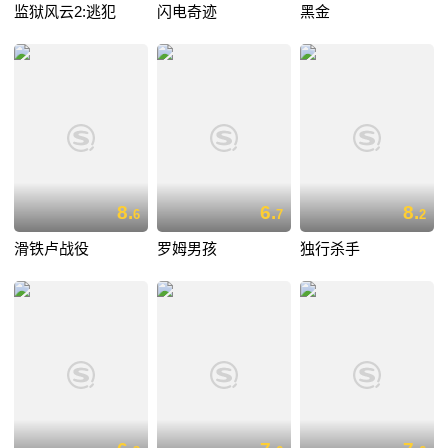
监狱风云2:逃犯
闪电奇迹
黑金
8.
6.
8.
6
7
2
滑铁卢战役
罗姆男孩
独行杀手