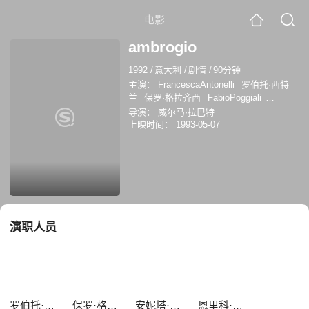
电影
ambrogio
1992
/
意大利
/
剧情
/
90分钟
主演：
FrancescaAntonelli
罗伯托·西特
兰
保罗·格拉齐西
FabioPoggiali
MarcoGalli
安妮塔·艾克伯格
恩里科·布里
导演：
威尔马·拉巴特
尼亚诺
LucianoFederico
弗兰西斯卡·安
上映时间：
1993-05-07
东内利
演职人员
罗伯托·西特兰
保罗·格拉齐西
安妮塔·艾克伯格
恩里科·布里尼亚诺