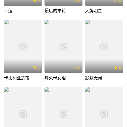
6.
7.
7.
3
6
6
幸运
最后的车轮
大牌明星
9.
7.
8.
1
8
4
卡比利亚之夜
烽火母女泪
默默无闻