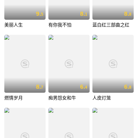
9.
8.
8.
5
1
8
美丽人生
有你我不怕
蓝白红三部曲之红
8.
6.
6.
7
4
8
燃情岁月
痴男怨女和牛
人皮灯笼