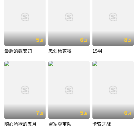
5.
6.
8.
8
3
2
最后的慰安妇
忠烈杨家将
1944
7.
5.
6.
9
6
4
随心所欲的五月
盟军夺宝队
卡索之战