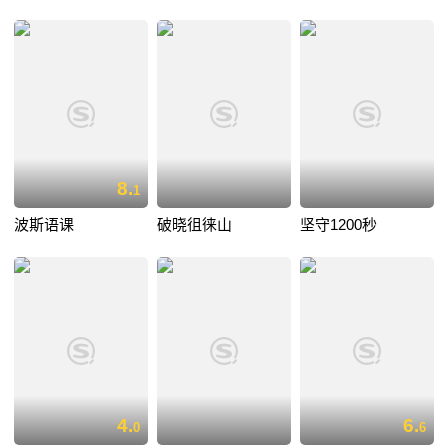
8.
1
波斯语课
破晓徂徕山
坚守1200秒
4.
6.
0
6