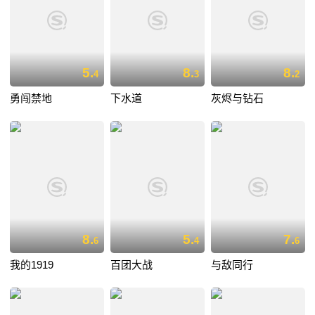
5.
8.
8.
4
3
2
勇闯禁地
下水道
灰烬与钻石
8.
5.
7.
6
4
6
我的1919
百团大战
与敌同行