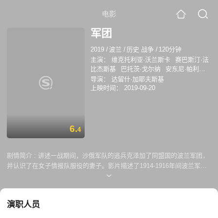
电影
军团
2019
/
波兰
/
历史 战争
/
120分钟
主演：
维克托利亚·沃兰斯卡
赛巴斯汀·法
比杰斯基
巴托茨·戈尔纳
安东尼·帕利基
马切伊·马杰斯基
让·弗里兹
波利斯·席克
导演：
达留什·加耶夫斯基
莫迪斯特·鲁辛斯基
米罗斯洛·巴卡
罗马·
上映时间：
2019-09-20
马西塔
6.
4
剧情简介 :
讲述一战期间，沙俄军队的逃兵克泽加了同盟国的波兰军团，
并认识了在女子情报队服役的妻子。影片描述了1914-1916年间波兰军团
经历的重大历史事件，除了男女主角是虚构人物外，片中其他配角如波兰
国王、毕苏斯基准将等的活动都取自历史真实经历。
演职人员