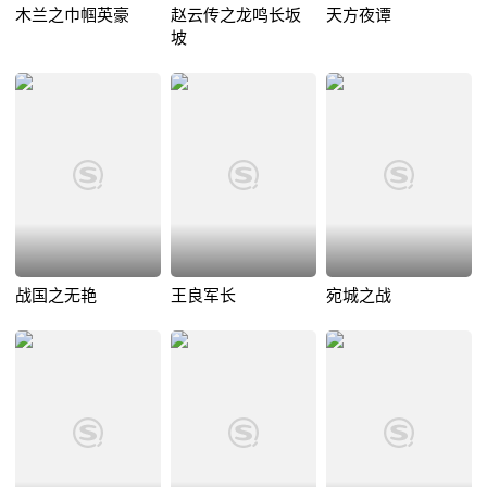
木兰之巾帼英豪
赵云传之龙鸣长坂
天方夜谭
坡
战国之无艳
王良军长
宛城之战