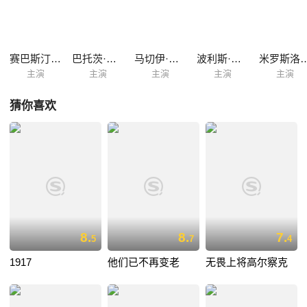
赛巴斯汀·法比杰斯基
巴托茨·戈尔纳
马切伊·马杰斯基
波利斯·席克
米罗斯洛
主演
主演
主演
主演
主演
猜你喜欢
8.
8.
7.
5
7
4
1917
他们已不再变老
无畏上将高尔察克