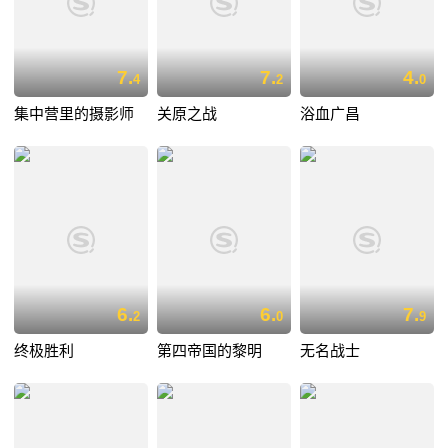
7.
7.
4.
4
2
0
集中营里的摄影师
关原之战
浴血广昌
6.
6.
7.
2
0
9
终极胜利
第四帝国的黎明
无名战士