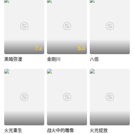
7.
5.
6
0
黑暗弥漫
金刚川
八佰
火光重生
战火中的雕像
火光绽放