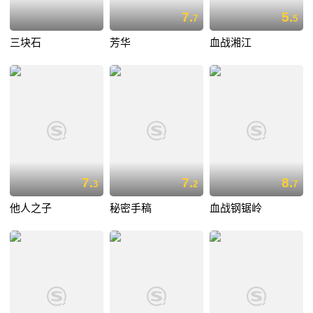
7.
5.
7
5
三块石
芳华
血战湘江
7.
7.
8.
3
2
7
他人之子
秘密手稿
血战钢锯岭