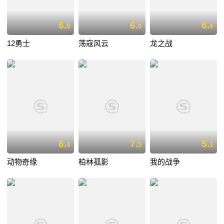
6.
6.
6.
8
0
4
12勇士
荡寇风云
龙之战
6.
7.
5.
4
5
1
动物奇缘
柏林孤影
我的战争