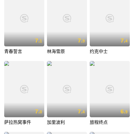
7.
7.
7.
1
9
4
青春誓言
林海雪原
约克中士
7.
7.
6.
0
4
9
萨拉热窝事件
加里波利
旅程终点