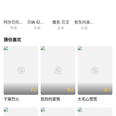
阿尔贝托·内格林
贝纳·纪欧多
雅克·贝汉
安东内洛·法赛里
导演
主演
主演
主演
猜你喜欢
7.
9.
6.
0
0
7
干柴烈火
危险的爱情
大宅心慌慌