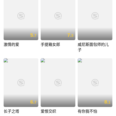
5.
7.
7
5
激情的爱
手提箱女郎
威尼斯面包师的儿
子
6.
8.
7
1
长子之塔
爱恨交织
有你我不怕