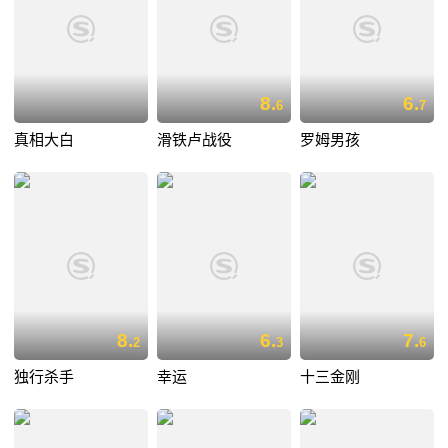
8.
6.
6
7
真相大白
滑铁卢战役
罗姆男孩
8.
6.
7.
2
3
6
独行杀手
幸运
十三金刚