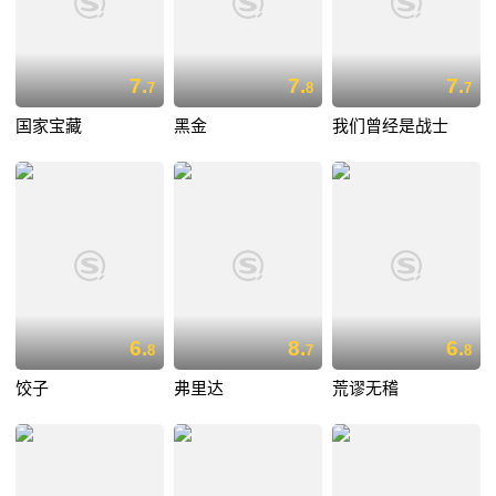
7.
7.
7.
7
8
7
国家宝藏
黑金
我们曾经是战士
6.
8.
6.
8
7
8
饺子
弗里达
荒谬无稽