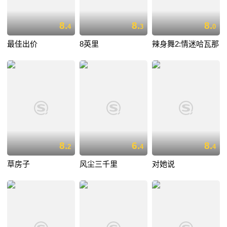
8.
8.
8.
4
3
0
最佳出价
8英里
辣身舞2:情迷哈瓦那
8.
6.
8.
2
4
4
草房子
风尘三千里
对她说