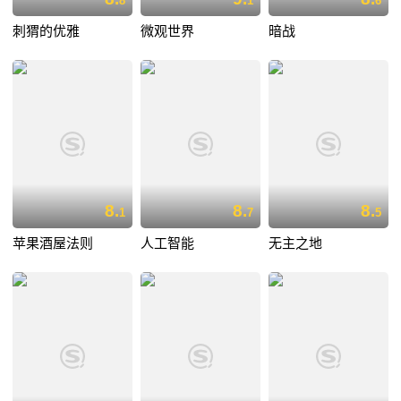
8
1
6
刺猬的优雅
微观世界
暗战
8.
8.
8.
1
7
5
苹果酒屋法则
人工智能
无主之地