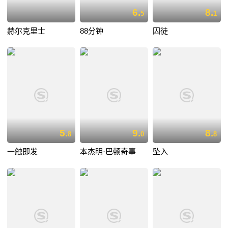
6.
8.
5
1
赫尔克里士
88分钟
囚徒
5.
9.
8.
8
0
8
一触即发
本杰明·巴顿奇事
坠入