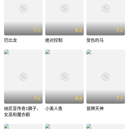
7.
5.
7.
3
3
2
巴比龙
绝对控制
受伤的马
7.
4.
7.
6
8
7
纳尼亚传奇1狮子、
小美人鱼
冒牌天神
女巫和魔衣橱