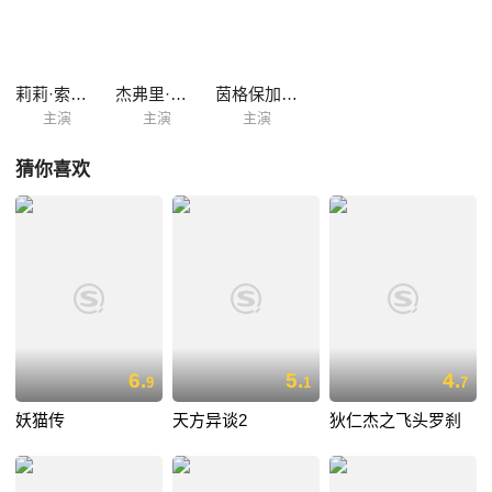
的事业和爱情双双跌入谷底。曾经风光的他，从没想到自己会成为他人营
销策略的棋子，也深刻意识到曾引以为傲的营销才能给自己和他人带来多
么大的危害。 六年后的2017年，世界发生天翻地覆的变化，而隐居
荒野的米沙注定无法平凡了却此生……
莉莉·索博斯基
杰弗里·塔伯
茵格保加·达坤耐特
主演
主演
主演
猜你喜欢
6.
5.
4.
9
1
7
妖猫传
天方异谈2
狄仁杰之飞头罗刹