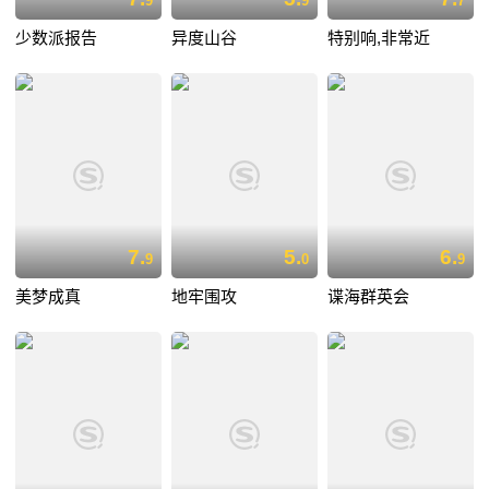
9
9
7
少数派报告
异度山谷
特别响,非常近
7.
5.
6.
9
0
9
美梦成真
地牢围攻
谍海群英会