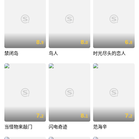
8.
8.
6.
9
0
8
禁闭岛
鸟人
时光尽头的恋人
7.
8.
7.
2
1
2
当怪物来敲门
闪电奇迹
范海辛