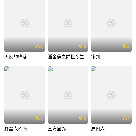
7.
6.
8.
8
8
5
天使的堕落
潘金莲之前世今生
审判
6.
6.
7.
7
5
7
野蛮人柯南
三方国界
局内人