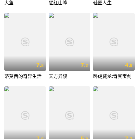
大鱼
猩红山峰
鞋匠人生
7.
7.
4.
8
2
9
蒂莫西的奇异生活
天方异谈
卧虎藏龙:青冥宝剑
7.
5.
7.