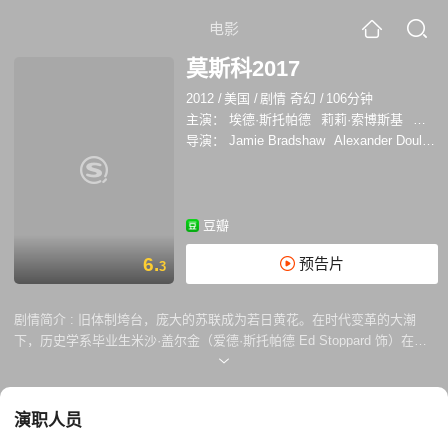
电影
莫斯科2017
2012
/
美国
/
剧情 奇幻
/
106分钟
主演：
埃德·斯托帕德
莉莉·索博斯基
杰弗里
导演：
Jamie Bradshaw
Alexander Doulerain
豆瓣
6.
预告片
3
剧情简介 :
旧体制垮台，庞大的苏联成为若日黄花。在时代变革的大潮
下，历史学系毕业生米沙·盖尔金（爱德·斯托帕德 Ed Stoppard 饰）在工
作中发现了自己的广告创意才能，他涉足这一全新领域，经美国人鲍勃·吉
本斯（杰弗里·塔伯 Jeffrey Tambor 饰）的拉拢进入美俄广告公司。经过
近20年的打拼，他逐渐成为业内响当当的人物，虽然始终不能正式成为公
演职人员
司的合伙人，但他与鲍勃美丽的侄女艾比（莉莉·索伯斯基 Leelee
Sobieski 饰） 陷入爱河，不能自拔。在一次失败的广告策划之后，米沙