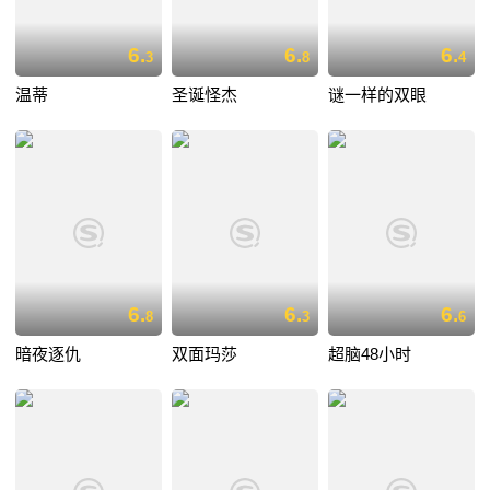
6.
6.
6.
3
8
4
温蒂
圣诞怪杰
谜一样的双眼
6.
6.
6.
8
3
6
暗夜逐仇
双面玛莎
超脑48小时