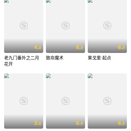
4.
8.
6.
8
9
8
老九门番外之二月
致命魔术
果戈里·起点
花开
3.
6.
6.
8
4
6