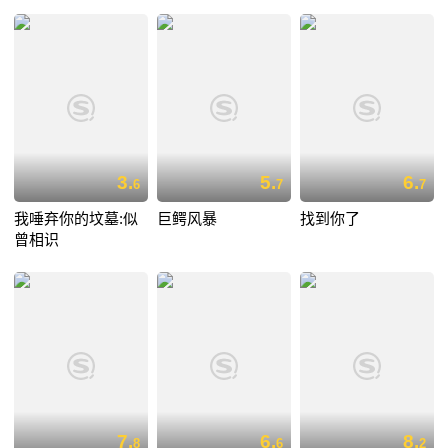
3.
5.
6.
6
7
7
我唾弃你的坟墓:似
巨鳄风暴
找到你了
曾相识
7.
6.
8.
8
6
2