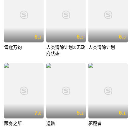
6.
6.
6.
3
5
0
雷霆万钧
人类清除计划2:无政
人类清除计划
府状态
7.
5.
6.
0
2
1
藏身之所
遗骸
驱魔者