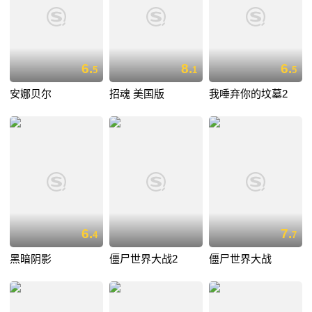
6.
8.
6.
5
1
5
安娜贝尔
招魂 美国版
我唾弃你的坟墓2
6.
7.
4
7
黑暗阴影
僵尸世界大战2
僵尸世界大战