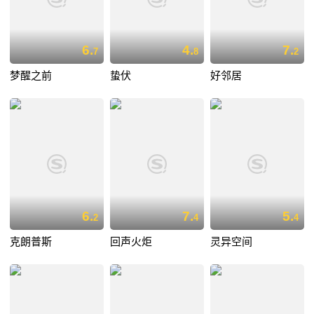
6.
4.
7.
7
8
2
梦醒之前
蛰伏
好邻居
6.
7.
5.
2
4
4
克朗普斯
回声火炬
灵异空间