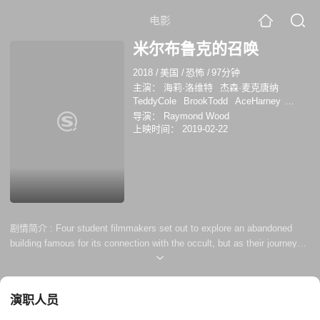
电影
米尔布鲁克的召唤
2018
/
美国
/
恐怖
/
97分钟
主演：
海莉·洛维特
杰森·麦克唐纳
TeddyCole
BrookTodd
AceHarney
BuddyCampbell
CaitlynBailey
导演：
Raymond Wood
CarolineSposto
LanceJ.Gosnell
上映时间：
2019-02-22
剧情简介 :
Four student filmmakers set out to explore an abandoned
building famous for its connection with the occult, but as their journey
becomes littered with strange behavior and unexplained phenomena, it
becomes clear the horror they are attempting to document may already
be lurking among them.
演职人员