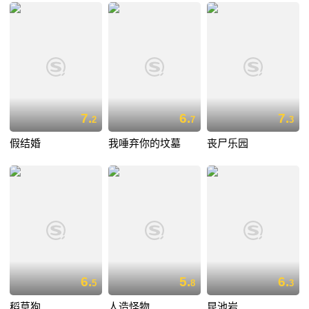
7.
6.
7.
2
7
3
假结婚
我唾弃你的坟墓
丧尸乐园
6.
5.
6.
5
8
3
稻草狗
人造怪物
昆池岩