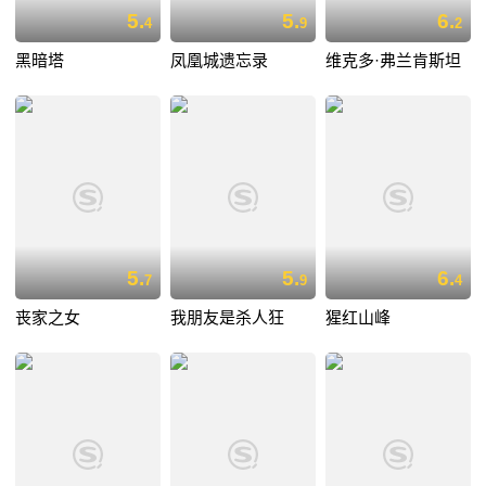
5.
5.
6.
4
9
2
黑暗塔
凤凰城遗忘录
维克多·弗兰肯斯坦
5.
5.
6.
7
9
4
丧家之女
我朋友是杀人狂
猩红山峰