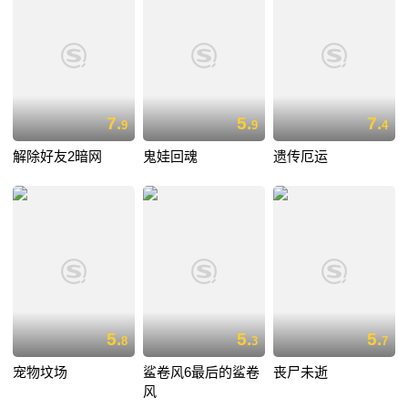
7.
5.
7.
9
9
4
解除好友2暗网
鬼娃回魂
遗传厄运
5.
5.
5.
8
3
7
宠物坟场
鲨卷风6最后的鲨卷
丧尸未逝
风