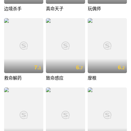
边境杀手
真命天子
玩偶师
7.
6.
6.
1
7
2
救命解药
致命感应
摩根