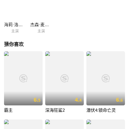
海莉·洛维特
杰森·麦克唐纳
主演
主演
猜你喜欢
6.
4.
6.
5
4
6
霸主
深海狂鲨2
潜伏4:锁命亡灵