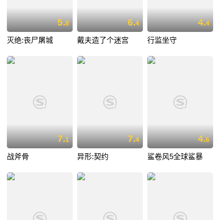
5.
6.
4.
8
4
4
灭绝:丧尸屠城
戴夫造了个迷宫
行监坐守
7.
7.
4.
1
4
6
战斧骨
异形:契约
鲨卷风5全球鲨暴