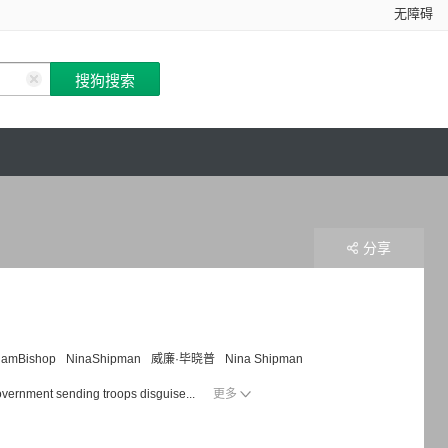
无障碍
分享
liamBishop
NinaShipman
威廉·毕晓普
Nina Shipman
overnment sending troops disguise...
更多