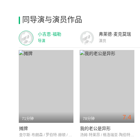
同导演与演员作品
小吉恩·福勒
弗莱德·麦克莫瑞
导演
演员
7.4
71分钟
78分钟
摊牌
我的老公是异形
查尔斯·布朗森 / 罗伯特·赫顿 / 约翰·卡拉丁
汤姆·特莱昂 / 格洛瑞亚·陶伯特 / Jack Orrison