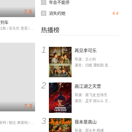
7
年会不能停
7.5
8
消失的她
6.4
后列车
柯克·道格拉斯 / 安东尼·奎恩 / 卡罗琳·琼斯
热播榜
1
再见李可乐
导演：王小列
演员：闫妮 谭松韵 吴京 蒋龙 赵小棠 冯雷 李虎城 平安 小七 小可乐
2
画江湖之天罡
导演：周飞龙;任伟杰
演员：孟宇 阎么么 王凯 郭政建 阎萌萌 杨默 高枫 齐斯伽 刘芊含 马程
7.3
侠
3
我本是高山
伯特·兰卡斯特 / 朗达·弗莱明 / 柯克·道格拉斯
导演：郑大圣;杨瑾