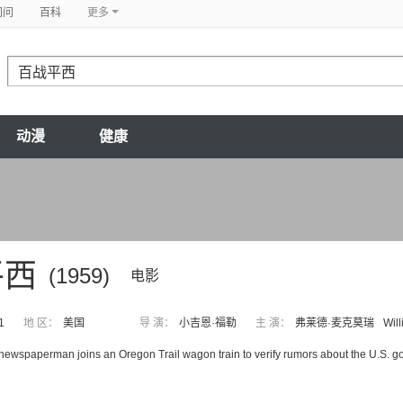
问问
百科
更多
动漫
健康
平西
(1959)
电影
1
地 区：
美国
导 演：
小吉恩·福勒
主 演：
弗莱德·麦克莫瑞
Wil
 newspaperman joins an Oregon Trail wagon train to verify rumors about the U.S. g