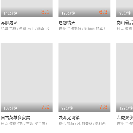
8.1
6.3
141分钟
125分钟
95分钟
赤胆屠龙
恩怨情天
岗山最
约翰·韦恩 / 迪恩·马丁 / 瑞奇·尼尔森
伯特·兰卡斯特 / 奥黛丽·赫本 / 丽莲·吉许
7.9
7.8
107分钟
92分钟
122分钟
自古英雄多寂寞
决斗尤玛镇
龙虎双
柯克·道格拉斯 / 吉娜·罗兰兹 / 沃尔特·马修
格伦·福特 / 凡·赫夫林 / 费利西亚·法尔