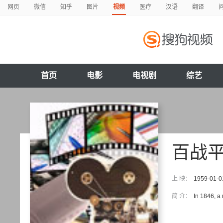
网页
微信
知乎
图片
视频
医疗
汉语
翻译
首页
电影
电视剧
综艺
百战
上 映：
1959-01-0
简 介：
In 1846, a