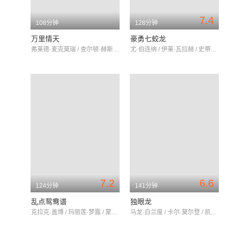
7.4
108分钟
128分钟
万里情天
豪勇七蛟龙
弗莱德·麦克莫瑞 / 查尔顿·赫斯顿 / 唐娜·里德
尤·伯连纳 / 伊莱·瓦拉赫 / 史蒂夫·麦奎因
7.2
6.6
124分钟
141分钟
乱点鸳鸯谱
独眼龙
克拉克·盖博 / 玛丽莲·梦露 / 蒙哥马利·克利夫特
马龙·白兰度 / 卡尔·莫尔登 / 凯蒂·乔拉杜