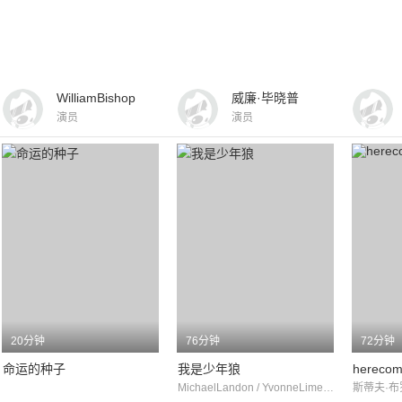
WilliamBishop
威廉·毕晓普
演员
演员
20分钟
76分钟
72分钟
命运的种子
我是少年狼
herecom
MichaelLandon / YvonneLime / WhitBissell