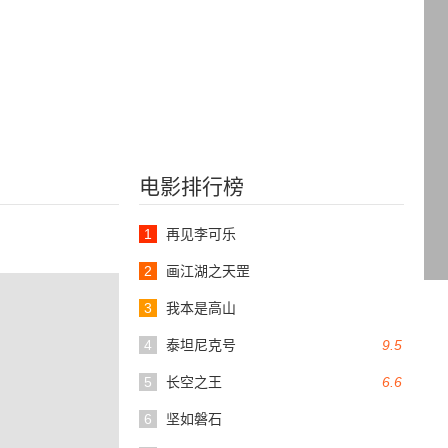
电影排行榜
1
再见李可乐
2
画江湖之天罡
3
我本是高山
4
泰坦尼克号
9.5
5
长空之王
6.6
6
坚如磐石