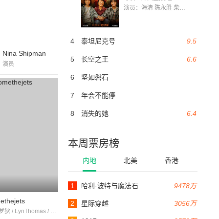
演员：海清 陈永胜 柴烨 王玥婷 万国鹏 美朵达瓦 赵瑞婷 罗解艳 郭莉娜 潘家艳
4
泰坦尼克号
9.5
Nina Shipman
5
长空之王
6.6
演员
6
坚如磐石
7
年会不能停
8
消失的她
6.4
本周票房榜
内地
北美
香港
1
哈利·波特与魔法石
9478万
ethejets
2
星际穿越
3056万
斯蒂夫·布罗狄 / LynThomas / MarkDana