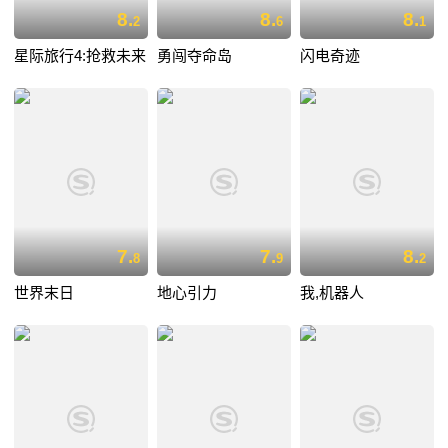
8.
8.
8.
2
6
1
星际旅行4:抢救未来
勇闯夺命岛
闪电奇迹
7.
7.
8.
8
9
2
世界末日
地心引力
我,机器人