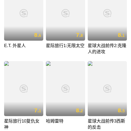
8.
7.
8.
6
8
1
E.T. 外星人
星际旅行1:无限太空
星球大战前传2:克隆
人的进攻
7.
8.
8.
1
2
5
星际旅行10复仇女
哈姆雷特
星球大战前传3西斯
神
的反击