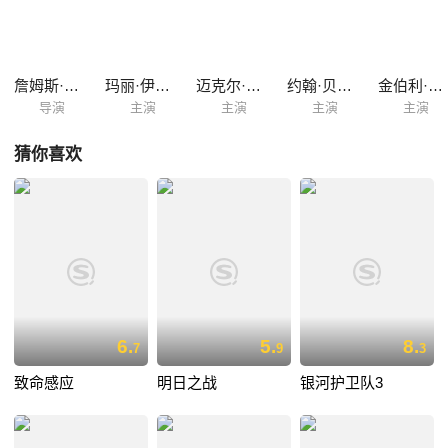
一系列的危机之后，科菲上尉不听劝阻认定这是苏联的阴谋，决定把从潜
艇上拆下来的核弹发射给不明的敌人，于是巴德和琳西联手开始了殊死搏
斗。千钧一发之际巴德不顾危险救下了琳西，并且潜下深渊去拆掉核弹头
上的引信，完成任务之后巴德的氧气已经消耗殆尽，而就在此刻深海的怪
詹姆斯·卡梅隆
玛丽·伊丽莎白·马斯特兰托尼奥
迈克尔·比恩
约翰·贝德福德·劳埃德
金伯利·斯科特
物再次出现...
导演
主演
主演
主演
主演
猜你喜欢
6.
5.
8.
7
9
3
致命感应
明日之战
银河护卫队3