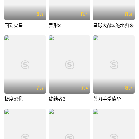
5.
8.
8.
7
1
4
回到火星
异形2
星球大战3:绝地归来
7.
7.
8.
7
4
7
极度恐慌
终结者3
剪刀手爱德华