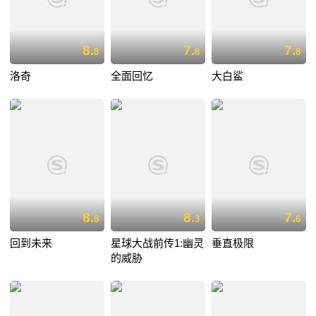
8.
7.
7.
8
8
8
洛奇
全面回忆
大白鲨
8.
8.
7.
8
3
6
回到未来
星球大战前传1:幽灵
垂直极限
的威胁