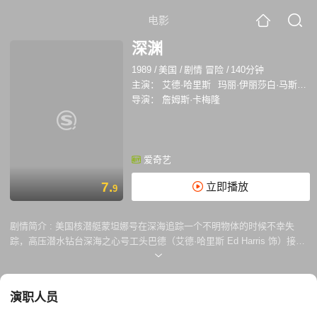
电影
深渊
1989
/
美国
/
剧情 冒险
/
140分钟
主演：
艾德·哈里斯
玛丽·伊丽莎白·马斯特兰托尼奥
导演：
詹姆斯·卡梅隆
爱奇艺
7.
立即播放
9
剧情简介 :
美国核潜艇蒙坦娜号在深海追踪一个不明物体的时候不幸失
踪，高压潜水钻台深海之心号工头巴德（艾德·哈里斯 Ed Harris 饰）接到
命令负责配合科菲上尉（迈克尔·比恩 Michael Biehn 饰）前去营救。令人
意想不想不到的是一同前往的还有跟巴德一直在闹别扭的妻子—— 石油公
司工程师琳西（玛丽·伊丽莎白·马斯特兰托尼奥 Mary Elizabeth
演职人员
Mastrantonio）。三人为主的救援队潜到潜艇失踪的海底深渊边缘，却发
现潜艇上无人幸存，令人恐慌的是深渊里还存在着一种未知的怪物。经过