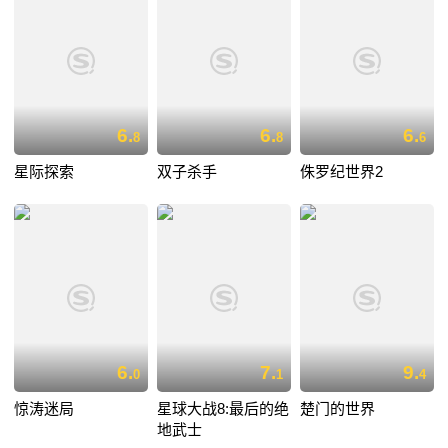
6.
6.
6.
8
8
6
星际探索
双子杀手
侏罗纪世界2
6.
7.
9.
0
1
4
惊涛迷局
星球大战8:最后的绝
楚门的世界
地武士