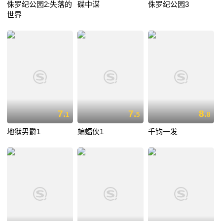
侏罗纪公园2:失落的
碟中谍
侏罗纪公园3
世界
7.
7.
8.
1
5
8
地狱男爵1
蝙蝠侠1
千钧一发