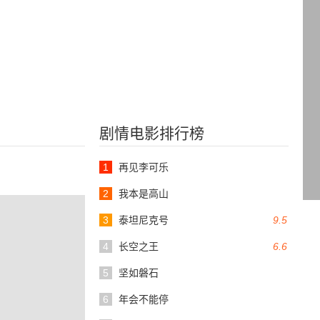
剧情电影排行榜
1
再见李可乐
2
我本是高山
3
泰坦尼克号
9.5
4
长空之王
6.6
5
坚如磐石
6
年会不能停