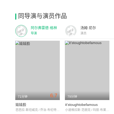
同导演与演员作品
阿尔弗雷德·格林
汤姆·尼尔
导演
演员
6.7
71分钟
79分钟
娃娃脸
it’stoughtobefamous
芭芭拉·斯坦威克 / 乔治·布伦特 / 詹姆斯·默里
小道格拉斯·范朋克 / 玛丽·布莱恩 / HaroldMinjir