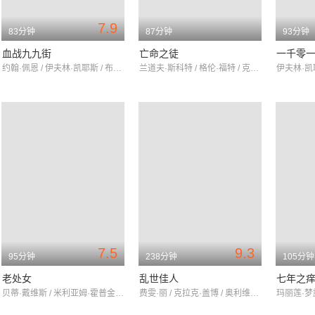
7.9
83分钟
87分钟
93分钟
血战九九街
亡命之徒
一千零
约翰·佩恩 / 伊夫林·凯耶斯 / 布拉德·德克斯特
兰道夫·斯科特 / 格伦·福特 / 克莱尔·特雷弗
7.5
9.3
95分钟
238分钟
105分钟
老处女
乱世佳人
七年之
贝蒂·戴维斯 / 米利亚姆·霍普金斯 / 乔治·布伦特
费雯·丽 / 克拉克·盖博 / 奥利维娅·德哈维兰