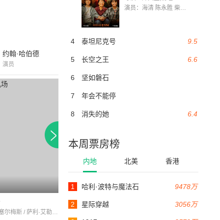
演员：海清 陈永胜 柴烨 王玥婷 万国鹏 美朵达瓦 赵瑞婷 罗解艳 郭莉娜 潘家艳
4
泰坦尼克号
9.5
约翰·哈伯德
5
长空之王
6.6
演员
6
坚如磐石
7
年会不能停
8
消失的她
6.4
本周票房榜
内地
北美
香港
1
哈利·波特与魔法石
9478万
73分钟
89分钟
场
田野风月
西部四霸天
2
星际穿越
3056万
理查德·巴塞尔梅斯 / 萨利·艾勒斯 / 汤姆·布朗
JeanMuir / 唐纳德·伍兹 / RussellHardie