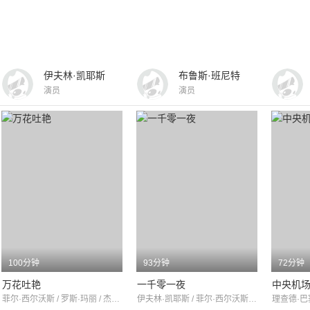
伊夫林·凯耶斯
布鲁斯·班尼特
演员
演员
100分钟
93分钟
72分钟
万花吐艳
一千零一夜
中央机
菲尔·西尔沃斯 / 罗斯·玛丽 / 杰克·艾伯森
伊夫林·凯耶斯 / 菲尔·西尔沃斯 / 阿黛尔·杰金斯