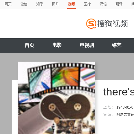
网页
微信
知乎
图片
视频
医疗
汉语
翻译
首页
电影
电视剧
综艺
there'
上 映：
1943-01-0
导 演：
阿尔弗雷德