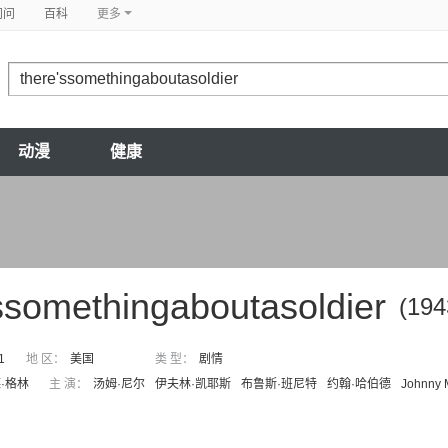
问问
百科
更多
动漫
健康
ssomethingaboutasoldier
(194
1
地 区：
美国
类 型：
剧情
·格林
主 演：
汤姆·尼尔
伊夫林·凯耶斯
布鲁斯·班尼特
约翰·哈伯德
Johnny M