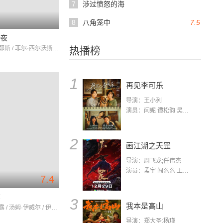
7
涉过愤怒的海
8
八角笼中
7.5
一夜
伊夫林·凯耶斯 / 菲尔·西尔沃斯 / 阿黛尔·杰金斯
热播榜
1
再见李可乐
导演：王小列
演员：闫妮 谭松韵 吴京 蒋龙 赵小棠 冯雷 李虎城 平安 小七 小可乐
2
画江湖之天罡
导演：周飞龙;任伟杰
演员：孟宇 阎么么 王凯 郭政建 阎萌萌 杨默 高枫 齐斯伽 刘芊含 马程
7.4
痒
3
我本是高山
玛丽莲·梦露 / 汤姆·伊威尔 / 伊夫林·凯耶斯
导演：郑大圣;杨瑾