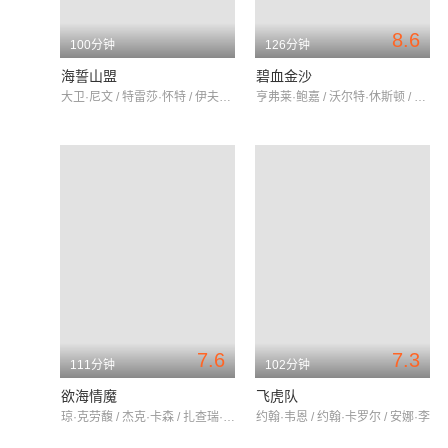
8.6
100分钟
126分钟
海誓山盟
碧血金沙
大卫·尼文 / 特雷莎·怀特 / 伊夫林·凯耶斯
亨弗莱·鲍嘉 / 沃尔特·休斯顿 / 提姆·霍尔特
7.6
7.3
111分钟
102分钟
欲海情魔
飞虎队
琼·克劳馥 / 杰克·卡森 / 扎查瑞·斯考特
约翰·韦恩 / 约翰·卡罗尔 / 安娜·李