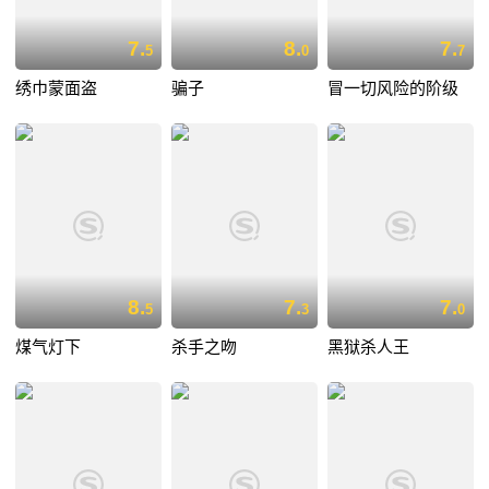
7.
8.
7.
5
0
7
绣巾蒙面盗
骗子
冒一切风险的阶级
8.
7.
7.
5
3
0
煤气灯下
杀手之吻
黑狱杀人王