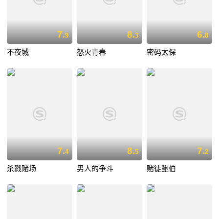
7.
8.
6.
9
3
8
不夜城
怒火青春
密码太保
7.
8.
7.
4
5
2
杀戮赌场
男人的争斗
赌徒鲍伯