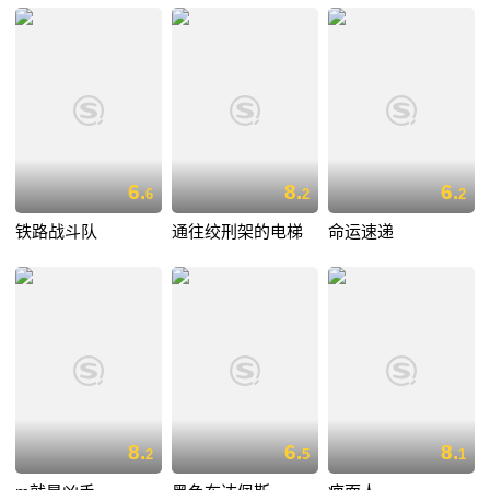
6.
8.
6.
6
2
2
铁路战斗队
通往绞刑架的电梯
命运速递
8.
6.
8.
2
5
1