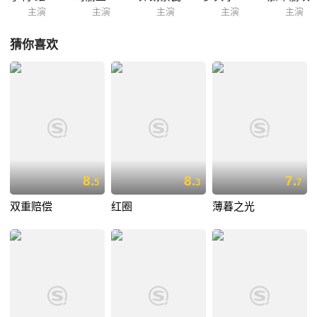
主演
主演
主演
主演
主演
猜你喜欢
8.
8.
7.
5
3
7
双重赔偿
红圈
薄暮之光