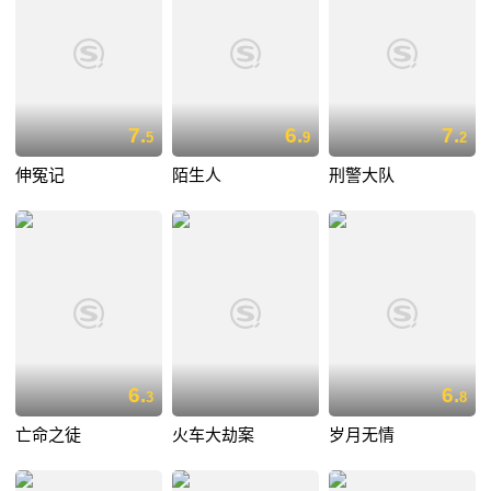
7.
6.
7.
5
9
2
伸冤记
陌生人
刑警大队
6.
6.
3
8
亡命之徒
火车大劫案
岁月无情