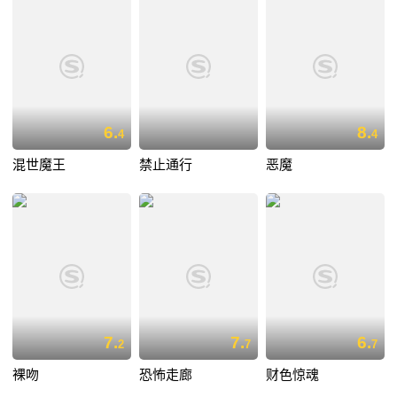
6.
8.
4
4
混世魔王
禁止通行
恶魔
7.
7.
6.
2
7
7
裸吻
恐怖走廊
财色惊魂