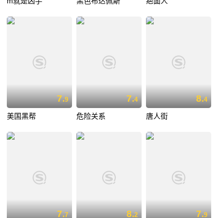
m就是凶手
黑色布达佩斯
疤面人
7.
7.
8.
9
4
4
美国黑帮
危险关系
唐人街
7.
8.
7.
7
2
9