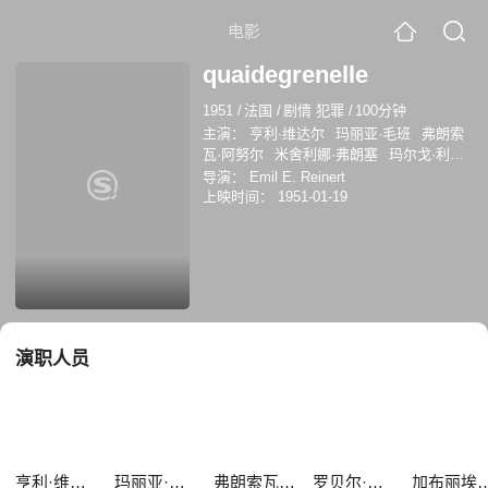
电影
quaidegrenelle
1951
/
法国
/
剧情 犯罪
/
100分钟
主演：
亨利·维达尔
玛丽亚·毛班
弗朗索
瓦·阿努尔
米舍利娜·弗朗塞
玛尔戈·利翁
罗贝尔·达尔邦
让·埃贝
加布丽埃勒·丰坦
导演：
Emil E. Reinert
ElianeSaint-Jean
MichelSalina
上映时间：
1951-01-19
PierreAsso
Jean-JacquesLécot
Hennery
GeorgesPaulais
埃米尔·热纳瓦
Pierre Asso
Jean-Jacques Lécot
演职人员
亨利·维达尔
玛丽亚·毛班
弗朗索瓦·阿努尔
罗贝尔·达尔邦
加布丽埃勒