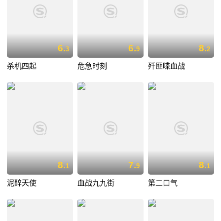
6.
6.
8.
3
9
2
杀机四起
危急时刻
歼匪喋血战
8.
7.
8.
1
9
1
泥醉天使
血战九九街
第二口气