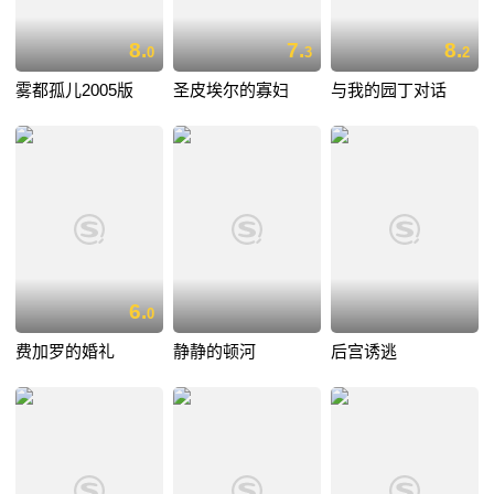
8.
7.
8.
0
3
2
雾都孤儿2005版
圣皮埃尔的寡妇
与我的园丁对话
6.
0
费加罗的婚礼
静静的顿河
后宫诱逃