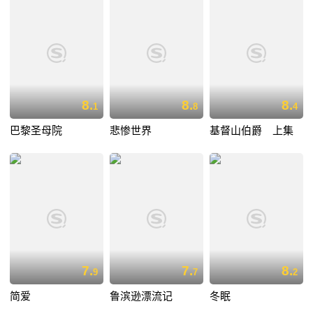
8.
8.
8.
1
8
4
巴黎圣母院
悲惨世界
基督山伯爵 上集
7.
7.
8.
9
7
2
简爱
鲁滨逊漂流记
冬眠