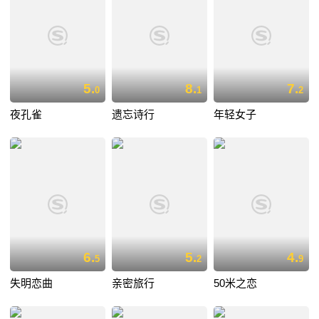
5.
8.
7.
0
1
2
夜孔雀
遗忘诗行
年轻女子
6.
5.
4.
5
2
9
失明恋曲
亲密旅行
50米之恋