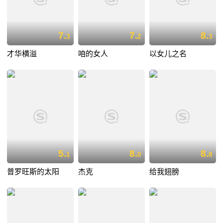
7.
7.
8.
3
2
3
才华横溢
咱的女人
以女儿之名
5.
8.
8.
1
0
8
普罗旺斯的太阳
杰克
给我翅膀