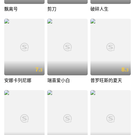
飘离号
剪刀
破碎人生
7.
8.
3
3
安娜卡列尼娜
瑞喜爱小白
普罗旺斯的夏天