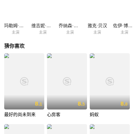
赋。随着年龄的增长，雷米逐渐开始对自己的过去产生了好奇心，内心里
流淌的一首神秘的摇篮曲成为了牵引雷米找回过往的重要线索。
玛勒姆·帕坎
维吉妮·拉朵嫣
乔纳森·扎凯
雅克·贝汉
佐伊·博伊尔
主演
主演
主演
主演
主演
猜你喜欢
8.
8.
8.
1
5
0
最好的尚未到来
心房客
蚂蚁