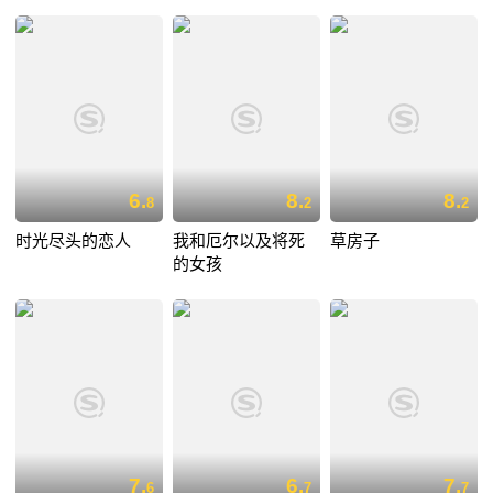
6.
8.
8.
8
2
2
时光尽头的恋人
我和厄尔以及将死
草房子
的女孩
7.
6.
7.
6
7
7