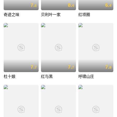
7.
8.
6.
6
4
4
奇迹之味
贝利叶一家
红项圈
7.
7.
7.
7
7
8
杜十娘
红与黑
呼啸山庄