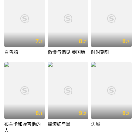
7.
8.
8.
2
7
7
白乌鸦
傲慢与偏见 英国版
时时刻刻
8.
9.
8.
1
2
2
布兰卡和弹吉他的
摇滚红与黑
边城
人