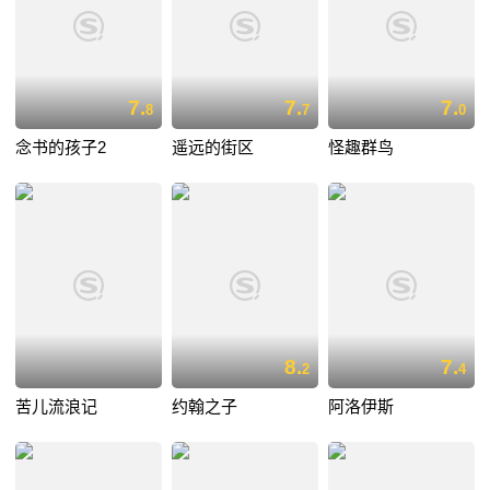
7.
7.
7.
8
7
0
念书的孩子2
遥远的街区
怪趣群鸟
8.
7.
2
4
苦儿流浪记
约翰之子
阿洛伊斯