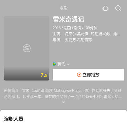
电影
雷米奇遇记
2018
/
法国
/
剧情
/
109分钟
主演：
丹尼尔·奥特伊
玛勒姆·帕坎
维吉妮·拉朵嫣
导演：
安托万·布勒西耶
腾讯
7.
立即播放
5
剧情简介 :
雷米（玛勒姆·帕坎 Maleaume Paquin 饰）自幼就失去了父母
沦为孤儿，10岁那一年，贪婪的养父为了一点点的蝇头小利将雷米卖给了
街头艺人维塔利斯（丹尼尔·奥图 Daniel Auteuil 饰），就这样，年幼的雷
米开始了和维塔利斯，以及他的马戏团一起的流浪演艺生涯。 幸运的是，
维塔利斯是一个善良的男人，他非常同情雷米不幸的遭遇，不仅供他吃穿
演职人员
住宿，还教会了他念书识字。一次偶然中，维塔利斯在雷米的身上发现了
极高的唱歌天赋，于是他悉心培养，想要保护并发扬雷米这份脆弱的天