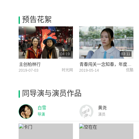
预告花絮
04:19
03:11
主创柏林行
青春闯关一念知春，年度最野青春片，过界少女港陆走水
时光网
优酷
2019-07-03
2019-05-14
同导演与演员作品
白雪
黄尧
导演
演员