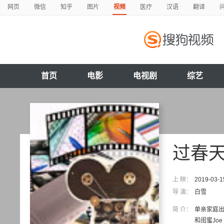
网页
微信
知乎
图片
视频
医疗
汉语
翻译
首页
电影
电视剧
综艺
过春
上 映：
2019-03-1
导 演：
白雪
简 介：
单亲家庭出
和闺蜜Jo