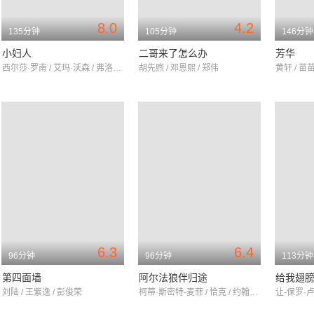
8.0
4.2
135分钟
105分钟
146分钟
小妇人
二哥来了怎么办
芳华
西尔莎·罗南 / 艾玛·沃森 / 弗洛伦丝·皮尤
胡先煦 / 邓恩熙 / 郑伟
黄轩 / 苗苗
6.3
6.4
96分钟
96分钟
113分钟
第四面墙
阿尔法狼伴归途
给我翅
刘陆 / 王紫逸 / 彭俊荣
柯蒂·斯密特-麦菲 / 恰克 / 约翰内斯·豪克尔·约翰内森