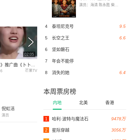
演员：海清 陈永胜 柴烨 王玥婷 万国鹏 美朵达瓦 赵瑞婷 罗解艳 郭莉娜 潘家艳
4
泰坦尼克号
9.5
5
长空之王
6.6
6
坚如磐石
02:05
02:05
7
年会不能停
《过春天》推广曲《卜卜脆》粤语版 刘惜君俏皮粤语献唱
曝光青春共鸣曲，刘惜君粤语演唱《少女年华》演绎雀跃心事
芒果TV
优酷
26
2019-03-25
2019-03-20
8
消失的她
6.4
本周票房榜
内地
北美
香港
倪虹洁
演员
1
哈利·波特与魔法石
9478万
2
星际穿越
3056万