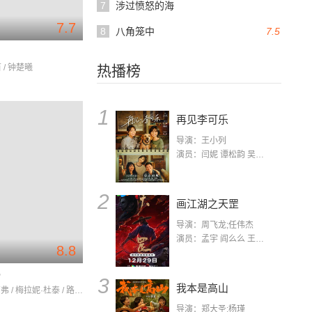
7
涉过愤怒的海
7.7
8
八角笼中
7.5
 / 钟楚曦
热播榜
1
再见李可乐
导演：王小列
演员：闫妮 谭松韵 吴京 蒋龙 赵小棠 冯雷 李虎城 平安 小七 小可乐
2
画江湖之天罡
导演：周飞龙;任伟杰
演员：孟宇 阎么么 王凯 郭政建 阎萌萌 杨默 高枫 齐斯伽 刘芊含 马程
8.8
膀
3
我本是高山
让-保罗·卢弗 / 梅拉妮·杜泰 / 路尔斯·瓦兹奎兹
导演：郑大圣;杨瑾