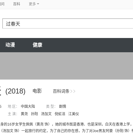
问问
百科
更多
动漫
健康
天
(2018)
电影
百科词条
5
地 区：
中国大陆
类 型：
剧情
主 演：
黄尧
孙阳
汤加文
倪虹洁
江美仪
身的16岁女学生佩佩（黄尧 饰），她的城市既是香港、也是深圳，白天在香港上学
e（汤加文 饰）一起旅行的约定，为了自己的存在感，为了对Joe男友阿豪（孙阳 饰）懵懂