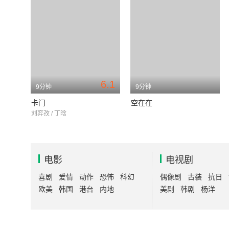
6.1
9分钟
9分钟
卡门
空在在
刘弈孜 / 丁晗
电影
电视剧
喜剧
爱情
动作
恐怖
科幻
偶像剧
古装
抗日
欧美
韩国
港台
内地
美剧
韩剧
杨洋