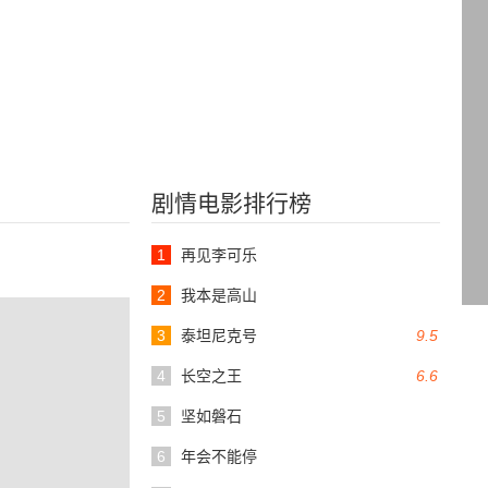
剧情电影排行榜
1
再见李可乐
2
我本是高山
3
泰坦尼克号
9.5
4
长空之王
6.6
5
坚如磐石
6
年会不能停