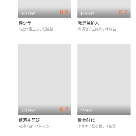
8.5
5.7
108分钟
106分钟
棒少年
我是监护人
马虎 / 梁正双 / 张锦新
尚语贤 / 王砚辉 / 林靖喆
6.2
147分钟
95分钟
银河补习班
散养时代
邓超 / 白宇 / 任素汐
李梦男 / 张弘博 / 李依馨