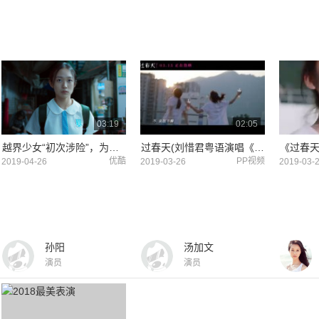
03:19
02:05
越界少女“初次涉险”，为钱走上水客不归路，“十六岁 ，卜卜脆”——《过春天》
过春天(刘惜君粤语演唱《少女年华》演绎雀跃心事)
优酷
PP视频
2019-04-26
2019-03-26
2019-03-
孙阳
汤加文
演员
演员