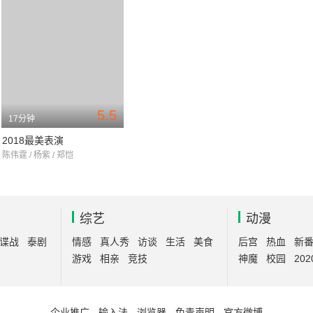
5.5
17分钟
2018最美表演
陈伟霆 / 杨紫 / 郑恺
综艺
动漫
谍战
泰剧
情感
真人秀
访谈
生活
美食
后宫
热血
新
游戏
相亲
竞技
神魔
校园
202
企业推广
-
输入法
-
浏览器
-
免责声明
-
官方微博