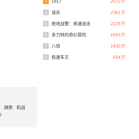
3
1917
2572万
4
误杀
2361万
5
绝地战警：疾速追击
2229万
6
多力特的奇幻冒险
1693万
7
八佰
1432万
8
极速车王
654万
番
搞笑
机战
0