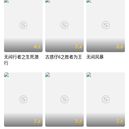
4.
7.
3.
5
4
9
无间行者之生死潜
古惑仔6之胜者为王
无间风暴
行
7.
7.
7.
8
7
9