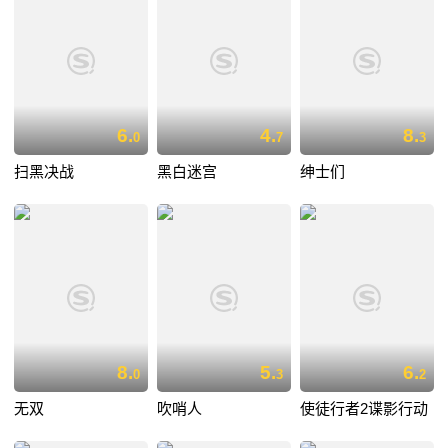
6.
4.
8.
0
7
3
扫黑决战
黑白迷宫
绅士们
8.
5.
6.
0
3
2
无双
吹哨人
使徒行者2谍影行动