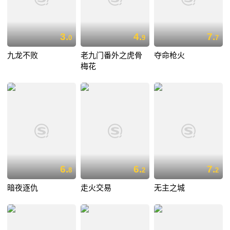
3.
4.
7.
0
9
7
九龙不败
老九门番外之虎骨
夺命枪火
梅花
6.
6.
7.
8
2
2
暗夜逐仇
走火交易
无主之城