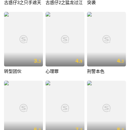
古惑仔3之只手遮天
古惑仔2之猛龙过江
突袭
3.
4.
4.
3
9
3
转型团伙
心理罪
刑警本色
6.
7.
8.