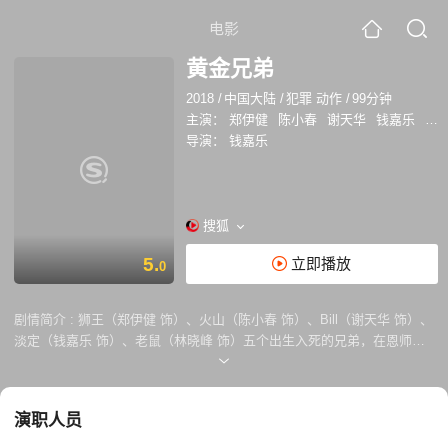
电影
黄金兄弟
2018
/
中国大陆
/
犯罪 动作
/
99分钟
主演：
郑伊健
陈小春
谢天华
钱嘉乐
林
导演：
钱嘉乐
搜狐
5.
立即播放
0
剧情简介 :
狮王（郑伊健 饰）、火山（陈小春 饰）、Bill（谢天华 饰）、
淡定（钱嘉乐 饰）、老鼠（林晓峰 饰）五个出生入死的兄弟，在恩师曹
sir（曾志伟 饰）的带领下，为了救济儿童而偷取特效药，却惨遭设局，
陷入枪林弹雨的险境之中。兄弟们抱着视死如归的豪情，展开一连串的追
查与激战。他们明白，即使无法活着回来，也比一人活着痛快！
演职人员