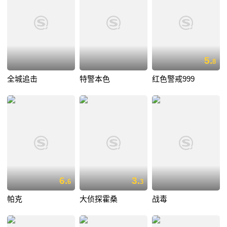
5.
8
全城追击
特警本色
红色警戒999
6.
3.
6
3
帕克
大侦探霍桑
战毒