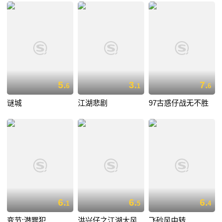
5.
3.
7.
6
1
6
谜城
江湖悲剧
97古惑仔战无不胜
6.
6.
6.
1
5
4
变节:潜罪犯
洪兴仔之江湖大风
飞砂风中转