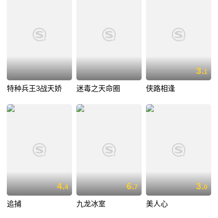
3.
1
特种兵王3战天娇
迷毒之天命圈
侠路相逢
4.
6.
3.
4
7
0
追捕
九龙冰室
美人心