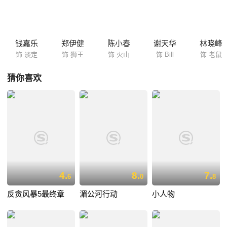
钱嘉乐
郑伊健
陈小春
谢天华
林晓峰
饰 淡定
饰 狮王
饰 火山
饰 Bill
饰 老鼠
猜你喜欢
4.
8.
7.
6
0
8
反贪风暴5最终章
湄公河行动
小人物