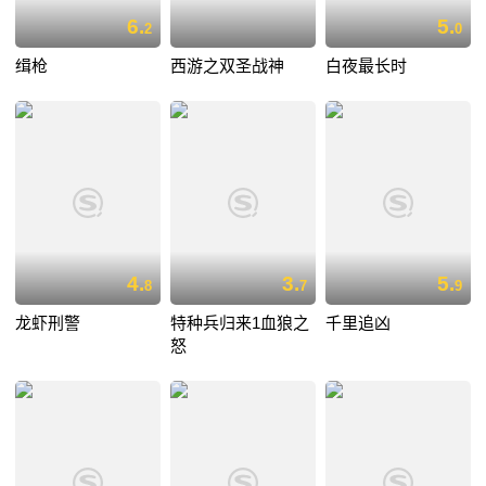
6.
5.
2
0
缉枪
西游之双圣战神
白夜最长时
4.
3.
5.
8
7
9
龙虾刑警
特种兵归来1血狼之
千里追凶
怒