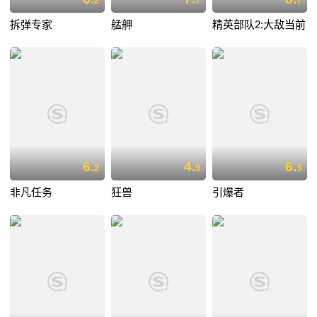
2
7
7
拆弹专家
艋舺
精英部队2:大敌当前
6.
4.
6.
2
9
3
非凡任务
狂兽
引爆者