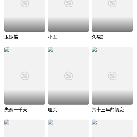
玉蝴蝶
小丑
久疤2
失恋一千天
哑头
六十三年的初恋