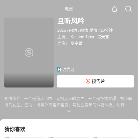
电影
且听风吟
2015
/
内地
/
剧情 爱情
/
20分钟
主演：
Kristine Tjhin
谭天宙
导演：
罗宇靖
时光网
预告片
剧情简介 :
一个是追求自由，无拘无束的男生，一个是怀揣梦想，初涉职
场的女生。因为一场意外而相识相恋：与社会青年的斗智斗勇，别具一格
的街头风演唱会，精心准备的生日宴会......而这所有如梦般地美好却被女
生不小心戳破，看到了这些浮华背后的残酷现实。两人会如何面对这场不
该开始的感情？男生是否能完成这场自我救赎？且听风吟。
猜你喜欢