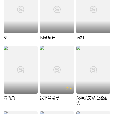
结
因爱疯狂
面相
2.
9
爱的负重
我不是冯导
英雄荒芜路之迷途
篇