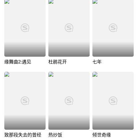
缘舞曲2:遇见
杜鹃花开
七年
致那段失去的曾经
热炒饭
倾世奇缘