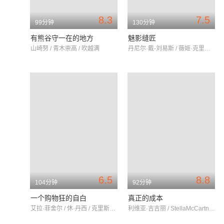
8.3
7.5
99分钟
130分钟
有熊谷守一在的地方
魅影缝匠
山崎努 / 青木崇高 / 吹越满
丹尼尔·戴-刘易斯 / 薇姬·克里普斯 / 莱丝利·曼维尔
6.5
8.8
104分钟
92分钟
一个购物狂的自白
真正的成本
艾拉·菲舍尔 / 休·丹西 / 克里斯滕·里特
利维亚·吉吉丽 / StellaMcCartney / Stella McCartney