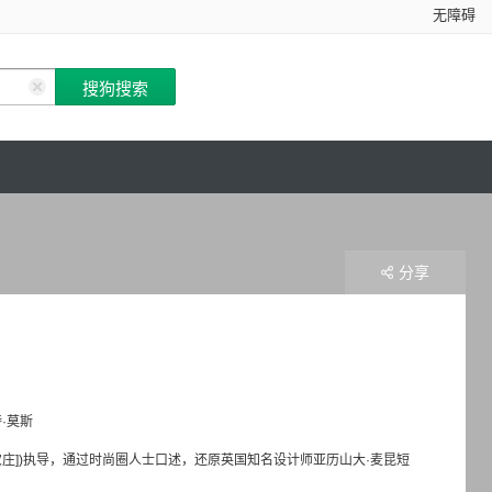
无障碍
分享
·莫斯
特([野猫农庄])执导，通过时尚圈人士口述，还原英国知名设计师亚历山大·麦昆短