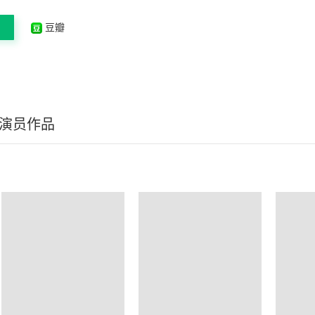
豆瓣
/演员作品