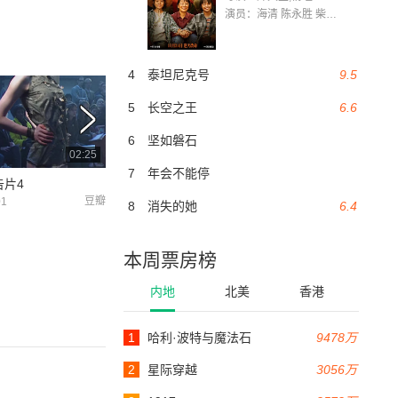
演员：海清 陈永胜 柴烨 王玥婷 万国鹏 美朵达瓦 赵瑞婷 罗解艳 郭莉娜 潘家艳
4
泰坦尼克号
9.5
5
长空之王
6.6
6
坚如磐石
02:25
02:11
7
年会不能停
告片4
麦昆 预告片5
豆瓣
豆瓣
01
2018-05-02
8
消失的她
6.4
本周票房榜
内地
北美
香港
1
哈利·波特与魔法石
9478万
2
星际穿越
3056万