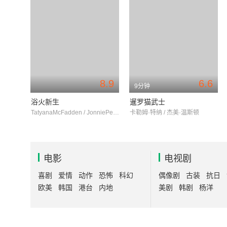
8.9
6.6
9分钟
浴火新生
暹罗猫武士
TatyanaMcFadden / JonniePeacock / ShingoKunieda
卡勒姆·特纳 / 杰美·温斯顿
电影
电视剧
喜剧
爱情
动作
恐怖
科幻
偶像剧
古装
抗日
欧美
韩国
港台
内地
美剧
韩剧
杨洋