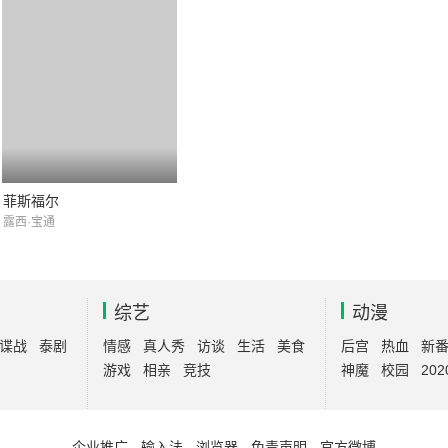
菲斯福尔
露西·宝通
综艺
动漫
谍战
泰剧
情感
真人秀
访谈
生活
美食
后宫
热血
新
游戏
相亲
竞技
神魔
校园
202
企业推广
-
输入法
-
浏览器
-
免责声明
-
官方微博