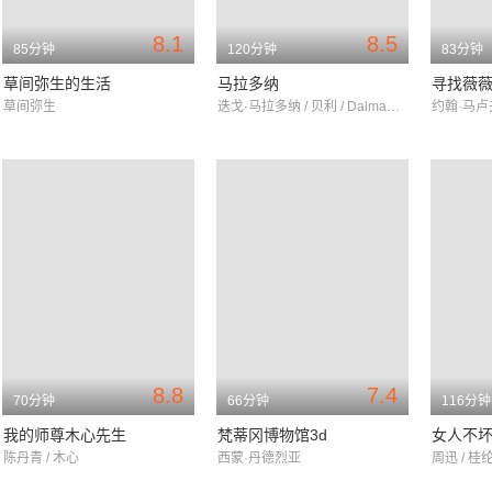
8.1
8.5
85分钟
120分钟
83分钟
草间弥生的生活
马拉多纳
寻找薇薇
草间弥生
迭戈·马拉多纳 / 贝利 / DalmaMaradona
8.8
7.4
70分钟
66分钟
116分钟
我的师尊木心先生
梵蒂冈博物馆3d
女人不
陈丹青 / 木心
西蒙·丹德烈亚
周迅 / 桂