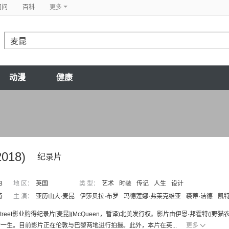
问问
百科
更多
动漫
健康
2018)
纪录片
8
地 区：
英国
类 型：
艺术
时装
传记
人生
设计
特
主 演：
亚历山大·麦昆
伊莎贝拉·布罗
玛德莲娜·弗莱克维亚
裘蒂·洁德
凯特
er Street影业购得纪录片[麦昆](McQueen，暂译)北美发行权。影片由伊恩·邦霍
一生。目前影片正在伦敦与巴黎两地进行拍摄。此外，本片在英...
更多