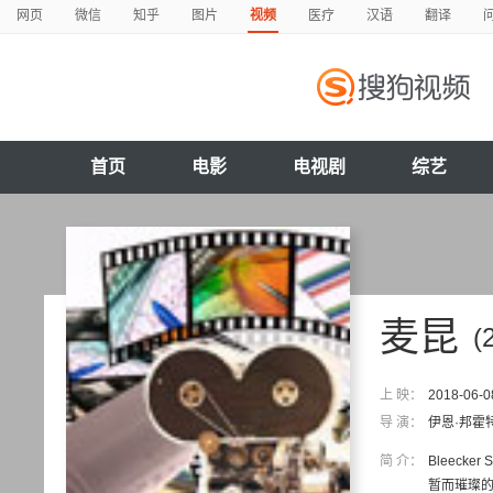
网页
微信
知乎
图片
视频
医疗
汉语
翻译
首页
电影
电视剧
综艺
麦昆
(
上 映：
2018-06-0
导 演：
伊恩·邦霍
简 介：
Bleeck
暂而璀璨的