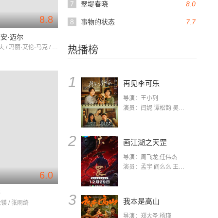
7
翠堤春晓
8.0
8.8
8
事物的状态
7.7
安·迈尔
约翰·马卢夫 / 玛丽·艾伦·马克 / 菲尔·多纳休
热播榜
1
再见李可乐
导演：王小列
演员：闫妮 谭松韵 吴京 蒋龙 赵小棠 冯雷 李虎城 平安 小七 小可乐
2
画江湖之天罡
导演：周飞龙;任伟杰
演员：孟宇 阎么么 王凯 郭政建 阎萌萌 杨默 高枫 齐斯伽 刘芊含 马程
6.0
坏
3
我本是高山
纶镁 / 张雨绮
导演：郑大圣;杨瑾