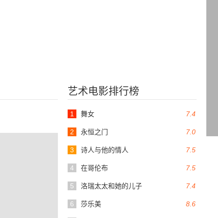
艺术电影排行榜
1
舞女
7.4
2
永恒之门
7.0
3
诗人与他的情人
7.5
4
在哥伦布
7.5
5
洛瑞太太和她的儿子
7.4
6
莎乐美
8.6