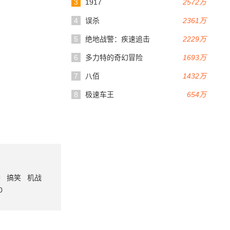
3
1917
2572万
4
误杀
2361万
5
绝地战警：疾速追击
2229万
6
多力特的奇幻冒险
1693万
7
八佰
1432万
8
极速车王
654万
番
搞笑
机战
0