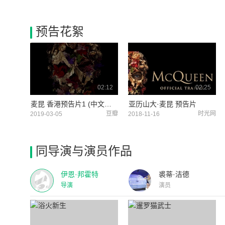
预告花絮
02:12
02:25
麦昆 香港预告片1 (中文字幕)
亚历山大·麦昆 预告片
豆瓣
时光网
2019-03-05
2018-11-16
同导演与演员作品
伊恩·邦霍特
裘蒂·洁德
导演
演员