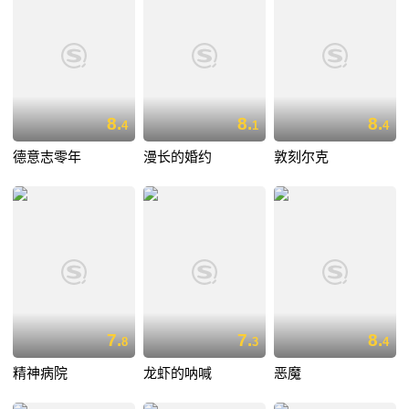
8.
8.
8.
4
1
4
德意志零年
漫长的婚约
敦刻尔克
7.
7.
8.
8
3
4
精神病院
龙虾的呐喊
恶魔