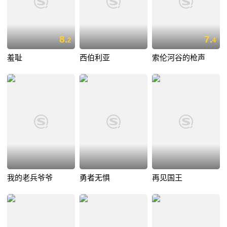
8.
7.
2
4
羞耻
西伯利亚
索伦河谷的枪声
我的老兵爷爷
勇者无惧
再见国王