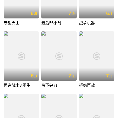
6.
7.
6.
5
9
1
守望天山
最后56小时
战争机器
5.
7.
7.
3
1
3
再造战士3:重生
海下尖刀
拒绝再战