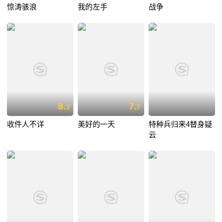
惊涛骇浪
我的左手
战争
8.
7.
3
7
收件人不详
美好的一天
特种兵归来4替身疑
云