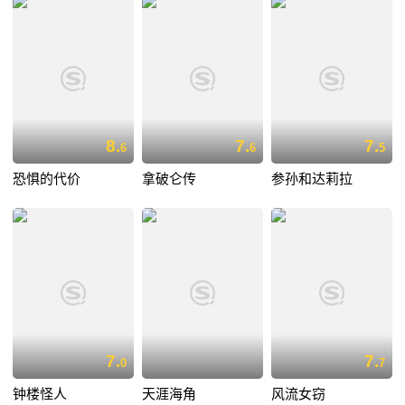
8.
7.
7.
6
6
5
恐惧的代价
拿破仑传
参孙和达莉拉
7.
7.
0
7
钟楼怪人
天涯海角
风流女窃