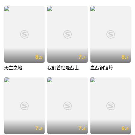
8.
7.
8.
5
7
7
无主之地
我们曾经是战士
血战钢锯岭
7.
7.
6.
8
4
9