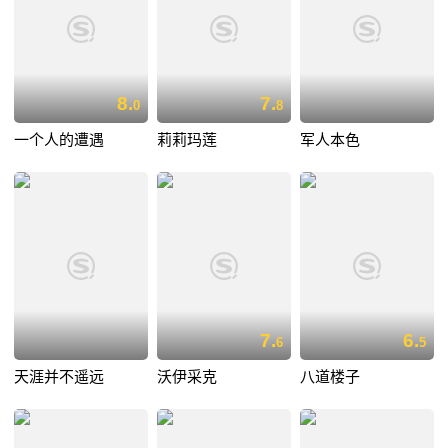
8.
7.
0
8
一个人的遭遇
莉莉玛莲
军人本色
7.
6.
6
5
天涯并不遥远
沃伊采克
八道楼子