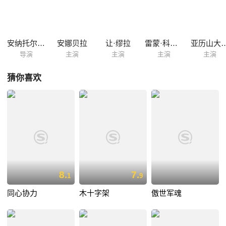
安纳托尔·李维克
安娜贝拉
让·缪拉
雷蒙·科尔迪
亚历山大·
导演
主演
主演
主演
主演
猜你喜欢
8.
7.
1
9
同心协力
木十字架
傲世军魂