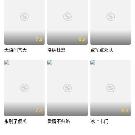
7.
6.
9
8
无语问苍天
洛纳杜恩
盟军敢死队
7.
8.
3
7
永别了傻瓜
爱情不归路
冰上卡门