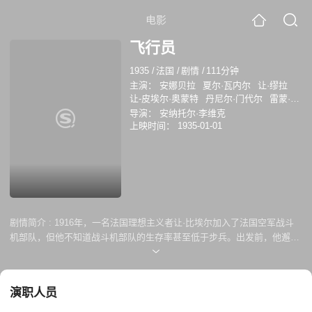
电影
飞行员
1935
/
法国
/
剧情
/
111分钟
主演：
安娜贝拉
夏尔·瓦内尔
让·缪拉
让-皮埃尔·奥蒙特
丹尼尔·门代尔
雷蒙·科
尔迪
SuzanneDesprès
亚历山大·里尼奥
导演：
安纳托尔·李维克
Suzanne Desprès
塞尔日·格拉夫
Pierre
上映时间：
1935-01-01
Labry
剧情简介 :
1916年，一名法国理想主义者让·比埃尔加入了法国空军战斗
机部队，但他不知道战斗机部队的生存率甚至低于步兵。出发前，他邂逅
了一位美丽的女孩丹妮丝并爱上了她。在部队，比埃尔表现出众并得到了
经验丰富的中尉飞行员莫里的认可。莫里让他给自己的妻子海伦带一封
信，这时比埃尔才惊讶的发现海伦竟然就是丹妮丝……
演职人员