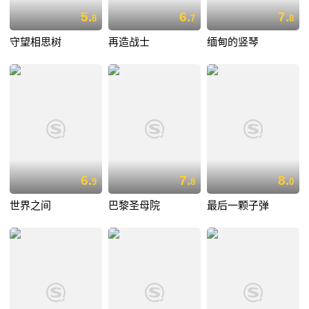
5.
6.
7.
8
7
8
守望相思树
再造战士
缅甸的竖琴
6.
7.
8.
9
8
0
世界之间
巴黎圣母院
最后一颗子弹