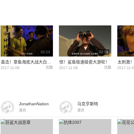
02:23
02:39
直击！章鱼海底大战大白鲨，谁更厉害！
惊！鲨鱼极速碰瓷大游轮！
优酷
优酷
2017-11-08
2017-11-08
2017-11-
JonathanNation
马克亨斯特
演员
演员