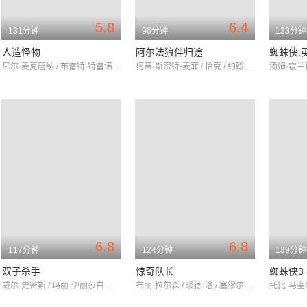
5.8
6.4
131分钟
96分钟
133分钟
人造怪物
阿尔法狼伴归途
蜘蛛侠:
尼尔·麦克唐纳 / 布雷特·特雷诺 / 乔斯·罗赛特
柯蒂·斯密特-麦菲 / 恰克 / 约翰内斯·豪克尔·约翰内森
6.8
6.8
117分钟
124分钟
139分钟
双子杀手
惊奇队长
蜘蛛侠3
威尔·史密斯 / 玛丽·伊丽莎白·温斯特德 / 克里夫·欧文
布丽·拉尔森 / 裘德·洛 / 塞缪尔·杰克逊