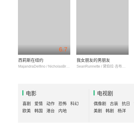
6.7
西莉斯在纽约
我女朋友的男朋友
MajandraDelfino / NicholasBrendon / EthanEmbry
SeanRunnette / 黛伯拉·吉布森 / JillNovick
电影
电视剧
喜剧
爱情
动作
恐怖
科幻
偶像剧
古装
抗日
欧美
韩国
港台
内地
美剧
韩剧
杨洋