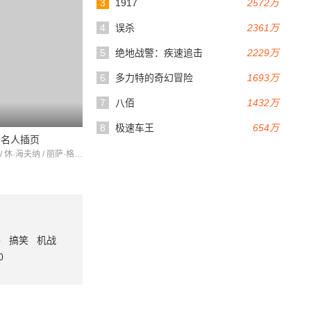
3
1917
2572万
4
误杀
2361万
5
绝地战警：疾速追击
2229万
6
多力特的奇幻冒险
1693万
7
八佰
1432万
8
极速车王
654万
子名人插页
芭比·本顿 / 休·海夫纳 / 丽萨·格雷罗
番
搞笑
机战
0