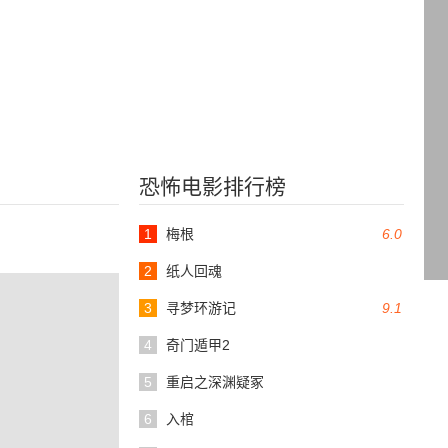
恐怖电影排行榜
1
梅根
6.0
2
纸人回魂
3
寻梦环游记
9.1
4
奇门遁甲2
5
重启之深渊疑冢
6
入棺