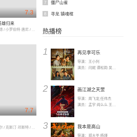
7
僵尸山雀
7.3
8
寻龙.镇魂棺
英雄归来
汤姆·霍兰德 / 小罗伯特·唐尼 / 玛丽莎·托梅
热播榜
1
再见李可乐
导演：王小列
演员：闫妮 谭松韵 吴京 蒋龙 赵小棠 冯雷 李虎城 平安 小七 小可乐
2
画江湖之天罡
导演：周飞龙;任伟杰
演员：孟宇 阎么么 王凯 郭政建 阎萌萌 杨默 高枫 齐斯伽 刘芊含 马程
7.7
3
我本是高山
托比·马奎尔 / 克斯汀·邓斯特 / 詹姆斯·弗兰科
导演：郑大圣;杨瑾