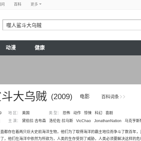
问问
百科
更多
动漫
健康
鲨斗大乌贼
(2009)
电影
百科词条
9
地 区：
美国
类 型：
恐怖
动作
惊悚
科幻
喜剧
z
主 演：
黛伯拉·吉布森
洛伦佐·拉马斯
VicChao
JonathanNation
马克亨斯
一直都存在着两只巨大史前海洋生物，他们为了取得海洋的霸主地位而争斗了数百年，
了，他们在海洋中依然为所欲为，人类的生存受到了威胁，人类必须要解决这样的危机