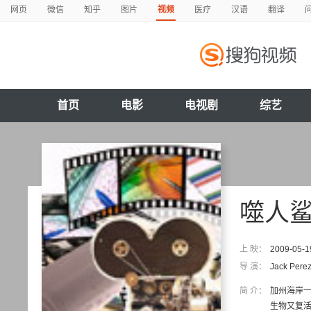
网页
微信
知乎
图片
视频
医疗
汉语
翻译
首页
电影
电视剧
综艺
噬人
上 映：
2009-05-1
导 演：
Jack Pere
简 介：
加州海岸
生物又复活