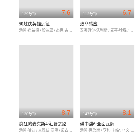
7.6
6.7
129分钟
112分钟
蜘蛛侠英雄远征
致命感应
汤姆·霍兰德 / 赞达亚 / 杰克·吉伦哈尔
安娜贝尔·沃利斯 / 麦蒂·哈森 / 吴宇卫
8.7
8.1
120分钟
147分钟
疯狂的麦克斯4:狂暴之路
碟中谍6:全面瓦解
汤姆·哈迪 / 查理兹·塞隆 / 尼古拉斯·霍尔特
汤姆·克鲁斯 / 亨利·卡维尔 / 文·瑞姆斯