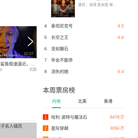
演员：海清 陈永胜 柴烨 王玥婷 万国鹏 美朵达瓦 赵瑞婷 罗解艳 郭莉娜 潘家艳
4
泰坦尼克号
9.5
5
长空之王
6.6
6
坚如磐石
02:07
02:48
7
年会不能停
太刺激！鲨鱼极速逼近，被卡女船员急逃生！
你一定没见过！逆天大白鲨冲天撞飞机！
优酷
优酷
08
2017-11-08
2017-11-08
8
消失的她
6.4
本周票房榜
内地
北美
香港
1
哈利·波特与魔法石
9478万
2
星际穿越
3056万