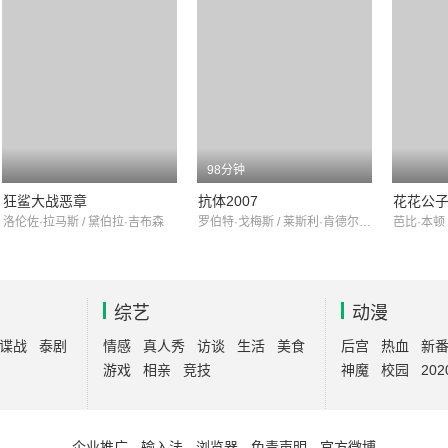
98分钟
狂鲨大战恶章
抗体2007
花花公
洛伦佐·拉马斯 / 黛伯拉·吉布森
罗伯特·戈梅斯 / 莱斯利·肯德尔 / John Wu
综艺
动漫
谍战
泰剧
情感
真人秀
访谈
生活
美食
后宫
热血
新
游戏
相亲
竞技
神魔
校园
202
企业推广
-
输入法
-
浏览器
-
免责声明
-
官方微博