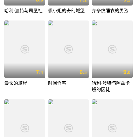
6
2
2
哈利·波特与凤凰社
佩小姐的奇幻城堡
穿条纹睡衣的男孩
7.
6.
9.
4
5
0
最长的旅程
时间怪客
哈利·波特与阿兹卡
班的囚徒