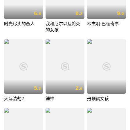
6.
8.
9.
8
2
0
时光尽头的恋人
我和厄尔以及将死
本杰明·巴顿奇事
的女孩
5.
2.
2
6
天际浩劫2
锤神
丹顶鹤女孩