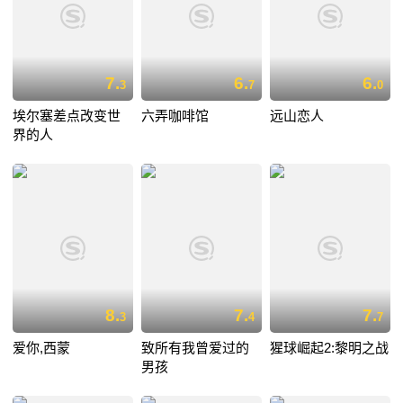
7.
6.
6.
3
7
0
埃尔塞差点改变世
六弄咖啡馆
远山恋人
界的人
8.
7.
7.
3
4
7
爱你,西蒙
致所有我曾爱过的
猩球崛起2:黎明之战
男孩