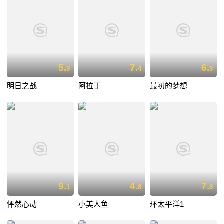
5.
7.
6.
9
4
9
明日之战
阿拉丁
最初的梦想
9.
4.
7.
1
8
8
怦然心动
小美人鱼
环太平洋1