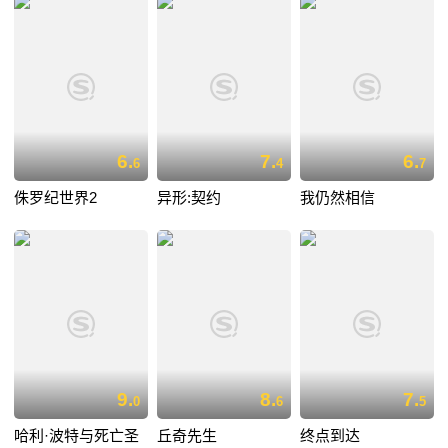
6.
7.
6.
6
4
7
侏罗纪世界2
异形:契约
我仍然相信
9.
8.
7.
0
6
5
哈利·波特与死亡圣
丘奇先生
终点到达