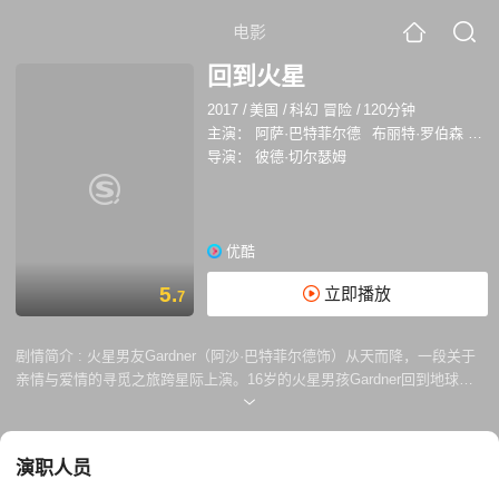
电影
回到火星
2017
/
美国
/
科幻 冒险
/
120分钟
主演：
阿萨·巴特菲尔德
布丽特·罗伯森
加
导演：
彼德·切尔瑟姆
优酷
5.
立即播放
7
剧情简介 :
火星男友Gardner（阿沙·巴特菲尔德饰）从天而降，一段关于
亲情与爱情的寻觅之旅跨星际上演。16岁的火星男孩Gardner回到地球，
带着对一切新奇美好的向往冲破科学家及医护人员的防护，与名叫
Tulsa（布丽特妮·罗伯森饰）的地球少女，展开了一段动人心弦的历险，
一起追寻自己的出生之谜，一起品尝纯真初恋……
演职人员