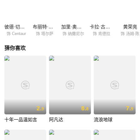
彼德·切尔瑟姆
布丽特·罗伯森
加里·奥德曼
卡拉·古奇诺
黄荣亮
饰 Centaur
饰 塔尔萨
饰 纳撒尼尔
饰 肯德拉
饰 汤姆·陈
猜你喜欢
2.
8.
7.
9
8
9
十年一品温如言
阿凡达
流浪地球