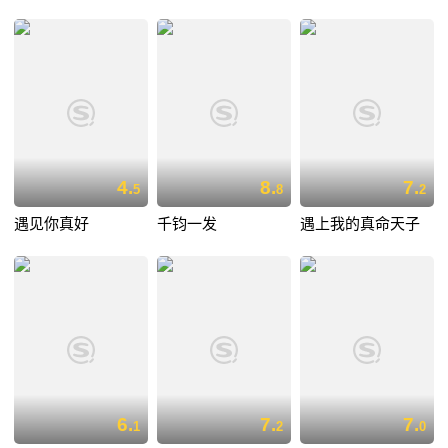
4.
8.
7.
5
8
2
遇见你真好
千钧一发
遇上我的真命天子
6.
7.
7.
1
2
0