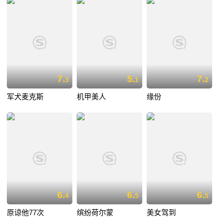
7.
5.
7.
3
1
2
军犬麦克斯
机甲美人
缘份
6.
6.
6.
4
5
5
原谅他77次
缤纷荷尔蒙
美女驾到