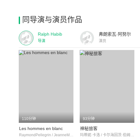
同导演与演员作品
Ralph Habib
弗朗索瓦·阿努尔
导演
演员
110分钟
93分钟
Les hommes en blanc
神秘旅客
RaymondPellegrin / JeanneMoreau / JeanChevrier
玛蒂妮·卡洛 / 卡尔海因茨·伯姆 / 塞尔日·雷吉亚尼