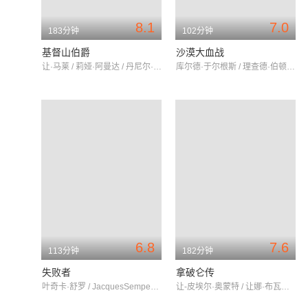
8.1
7.0
183分钟
102分钟
基督山伯爵
沙漠大血战
让·马莱 / 莉娅·阿曼达 / 丹尼尔·伊韦内尔
库尔德·于尔根斯 / 理查德·伯顿 / 露丝·罗曼
6.8
7.6
113分钟
182分钟
失败者
拿破仑传
叶奇卡·舒罗 / JacquesSempey / 亨利·普瓦里耶
让-皮埃尔·奥蒙特 / 让娜·布瓦泰尔 / 奥逊·威尔斯