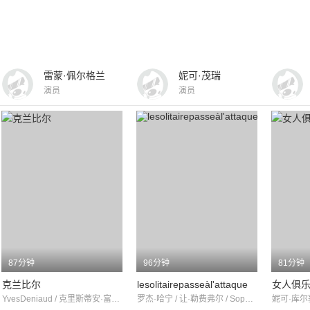
雷蒙·佩尔格兰
妮可·茂瑞
演员
演员
87分钟
96分钟
81分钟
克兰比尔
lesolitairepasseàl'attaque
女人俱
YvesDeniaud / 克里斯蒂安·富尔卡德 / 皮埃尔·蒙迪
罗杰·哈宁 / 让·勒费弗尔 / SophieAgacinski