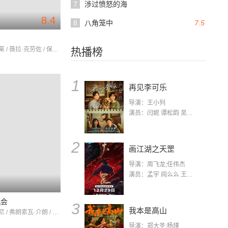
7
涉过愤怒的海
8.4
8
八角笼中
7.5
西蒙·西涅莱 / 薇拉·克劳佐 / 保罗·默里斯
热播榜
1
再见李可乐
导演：王小列
演员：闫妮 谭松韵 吴京 蒋龙 赵小棠 冯雷 李虎城 平安 小七 小可乐
2
画江湖之天罡
导演：周飞龙;任伟杰
演员：孟宇 阎么么 王凯 郭政建 阎萌萌 杨默 高枫 齐斯伽 刘芊含 马程
机会
3
我本是高山
伊凡·德斯尼 / 弗朗索瓦·介朗 / 米歇尔·梅奇
导演：郑大圣;杨瑾