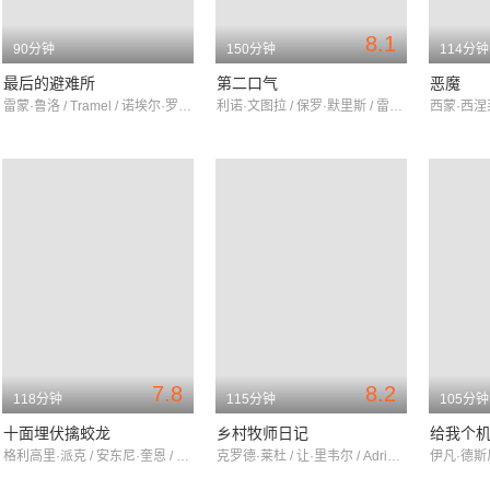
8.1
90分钟
150分钟
114分钟
最后的避难所
第二口气
恶魔
雷蒙·鲁洛 / Tramel / 诺埃尔·罗克韦尔
利诺·文图拉 / 保罗·默里斯 / 雷蒙·佩尔格兰
7.8
8.2
118分钟
115分钟
105分钟
十面埋伏擒蛟龙
乡村牧师日记
给我个
格利高里·派克 / 安东尼·奎恩 / 奥马尔·沙里夫
克罗德·莱杜 / 让·里韦尔 / AdrienBorel