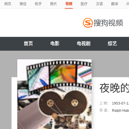
网页
微信
知乎
图片
视频
医疗
汉语
翻译
首页
电影
电视剧
综艺
夜晚
上 映：
1953-07-1
导 演：
Ralph Hab