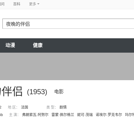
问问
百科
更多
动漫
健康
的伴侣
(1953)
电影
2
地 区：
法国
类 型：
剧情
ib
主 演：
弗朗索瓦·阿努尔
雷蒙·佩尔格兰
妮可·茂瑞
诺埃尔·罗克韦尔
玛尔