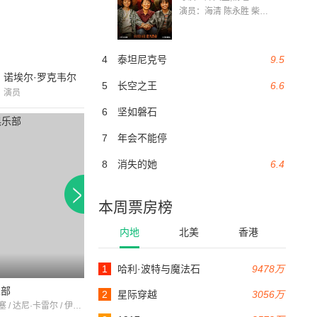
演员：海清 陈永胜 柴烨 王玥婷 万国鹏 美朵达瓦 赵瑞婷 罗解艳 郭莉娜 潘家艳
4
泰坦尼克号
9.5
诺埃尔·罗克韦尔
5
长空之王
6.6
演员
6
坚如磐石
7
年会不能停
8
消失的她
6.4
本周票房榜
内地
北美
香港
1
哈利·波特与魔法石
9478万
85分钟
100分钟
乐部
escapade
街头法则
2
星际穿越
3056万
妮可·库尔塞 / 达尼·卡雷尔 / 伊凡·德斯尼
路易斯·乔丹 / 达尼·卡雷尔 / 罗杰·哈宁