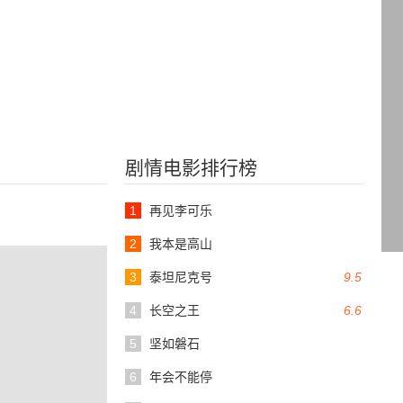
剧情电影排行榜
1
再见李可乐
2
我本是高山
3
泰坦尼克号
9.5
4
长空之王
6.6
5
坚如磐石
6
年会不能停