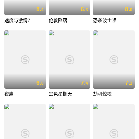
8.
6.
8.
4
3
0
速度与激情7
伦敦陷落
恐袭波士顿
6.
7.
7.
0
4
1
夜鹰
黑色星期天
劫机惊魂