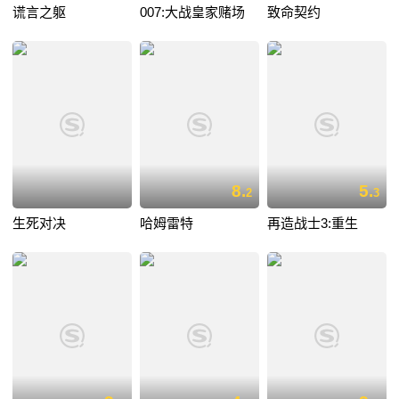
谎言之躯
007:大战皇家赌场
致命契约
8.
5.
2
3
生死对决
哈姆雷特
再造战士3:重生