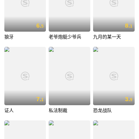
6.
8.
5
1
狼牙
老爷炮艇少爷兵
九月的某一天
7.
3.
1
9
证人
私法制裁
恐龙战队