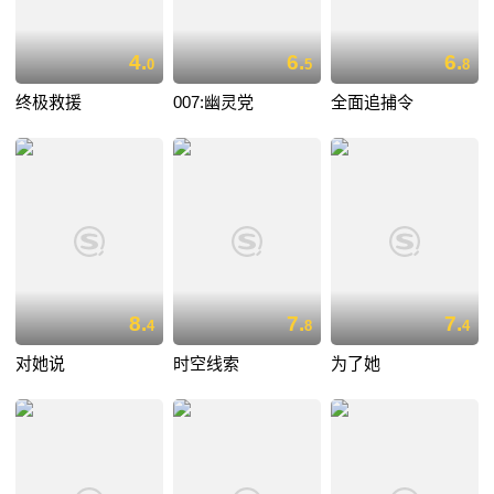
4.
6.
6.
0
5
8
终极救援
007:幽灵党
全面追捕令
8.
7.
7.
4
8
4
对她说
时空线索
为了她