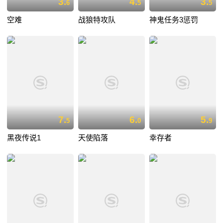
3.
4.
3.
6
5
5
空难
战狼特攻队
神鬼任务3惩罚
7.
6.
5.
5
0
9
黑夜传说1
天使陷落
幸存者