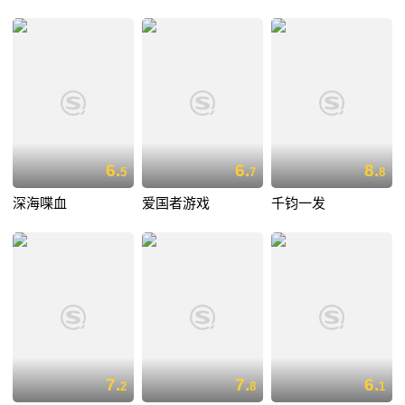
6.
6.
8.
5
7
8
深海喋血
爱国者游戏
千钧一发
7.
7.
6.
2
8
1