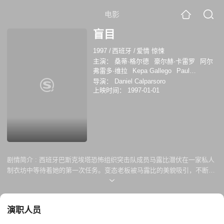
电影
盲目
1997
/
西班牙
/
爱情 惊悚
主演：
桑蒂·格尔德
豪尔赫·卡雷罗
阿尔
弗雷多·维拉
Kepa Gallego
Paul
Zubillaga
Esther Velasco
埃莱娜·伊鲁雷
导演：
Daniel Calparsoro
塔
Teresa Calo
马里维·比巴
纳瓦·尼姆
上映时间：
1997-01-01
利
剧情简介 :
西班牙巴斯克埃塔恐怖组织突击队成员马露比潜伏在一家私人
制衣坊中等待着她的第一次任务。变态老板被马露比的美貌吸引，不断地
威胁并多次想要和她发生关系。在马露比执行的第一次袭击任务中，她因
为感情用事导致任务失败，并在情急中射伤了她的同伴，最终导致同死
亡。一起执行任务的突击队同伴带走了她的儿子并以此要挟。马露比逃离
演职人员
警方的追逐，返回变态老板的制衣坊躲藏，却不幸成为老板的人质。在要
求管家解救自己的计划失败后，马露比只得假装屈服于老板，最终成功逃