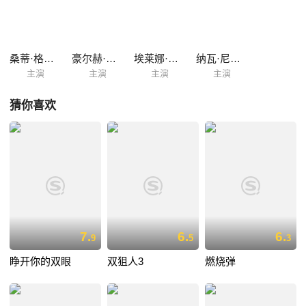
脱老板的挟持，并将老板控制起来。巧合中，她多次逃离警方的追赶，并
最终解救了被同伴控制的儿子。
桑蒂·格尔德
豪尔赫·卡雷罗
埃莱娜·伊鲁雷塔
纳瓦·尼姆利
主演
主演
主演
主演
猜你喜欢
7.
6.
6.
9
5
3
睁开你的双眼
双狙人3
燃烧弹