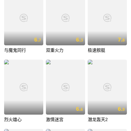
6.
6.
7.
7
3
8
与魔鬼同行
双重火力
极速舰艇
6.
6.
6
9
烈火雄心
激情迷宫
潜龙轰天2