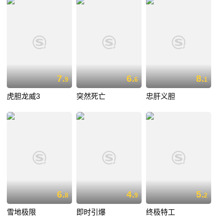
7.
6.
8.
9
6
1
虎胆龙威3
突然死亡
忠肝义胆
6.
4.
5.
8
9
2
雪地极限
即时引爆
终极特工