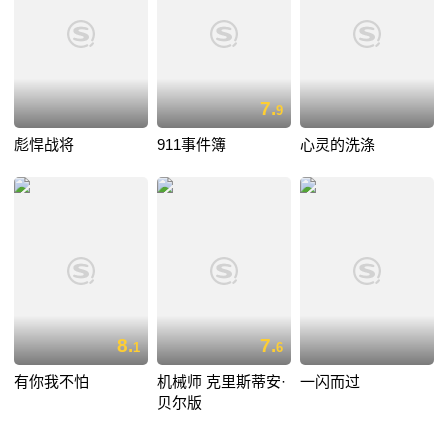
7.
9
彪悍战将
911事件簿
心灵的洗涤
8.
7.
1
6
有你我不怕
机械师 克里斯蒂安·
一闪而过
贝尔版