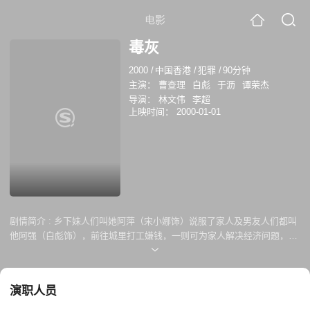
电影
毒灰
2000
/
中国香港
/
犯罪
/
90分钟
主演：
曹查理
白彪
于沥
谭荣杰
导演：
林文伟
李超
上映时间：
2000-01-01
剧情简介 :
乡下妹人们叫她阿萍（宋小娜饰）说服了家人及男友人们都叫
他阿强（白彪饰），前往城里打工嫌钱，一则可为家人解决经济问题，二
则也可为自己结婚酬金。初到城里找到了一家餐馆做事，天生立志的阿萍
没想到刚上班没几天，就常常会招来餐馆老板的调戏，并又招老板娘的辱
骂。使得阿萍再也无法忍受并决定离开此事非之地。 当无助的阿萍走在漫
演职人员
无边际的路边上时，无意被早年出来城里做事的同乡阿曼（林青饰）发
现，经阿曼的说服与“引导”将阿萍介绍给自己做事的夜总会孙老板（曹查