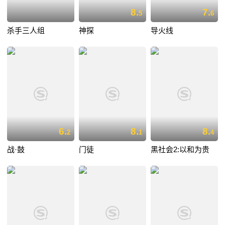
8.
7.
5
6
杀手三人组
神探
导火线
6.
8.
8.
2
1
4
战·鼓
门徒
黑社会2:以和为贵