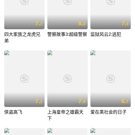
7.
8.
7.
7
0
9
四大家族之龙虎兄
警察故事3:超级警察
监狱风云2:逃犯
弟
7.
7.
6.
1
9
7
侠盗高飞
上海皇帝之雄霸天
爱在黑社会的日子
下