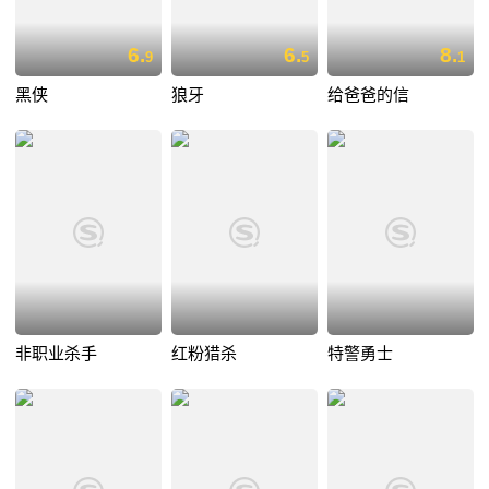
6.
6.
8.
9
5
1
黑侠
狼牙
给爸爸的信
非职业杀手
红粉猎杀
特警勇士