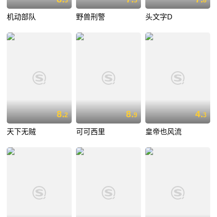
3
5
8
机动部队
野兽刑警
头文字D
8.
8.
4.
2
9
3
天下无贼
可可西里
皇帝也风流