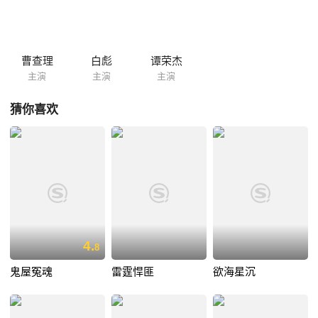
理饰）让阿萍从事酒吧女的生涯，孙老板此人不但经营夜总会生意，而且
私下与黑社会人事常做海洛因的生意。为此阿萍不知不觉地被孙老板控
制，而且迫使阿萍为其进行毒品的交易，因此阿萍一步步走向死往的道
路……
曹查理
白彪
谭荣杰
主演
主演
主演
猜你喜欢
4.
8
鬼屋冤魂
雷霆悍匪
欲海星沉