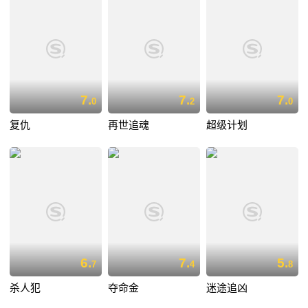
7.
7.
7.
0
2
0
复仇
再世追魂
超级计划
6.
7.
5.
7
4
8
杀人犯
夺命金
迷途追凶