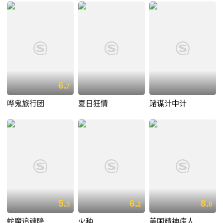
6.
7
哗鬼旅行团
夏日狂情
赌谋计中计
5.
6.
8.
5
2
0
蛇魔追魂降
火种
美国精神病人