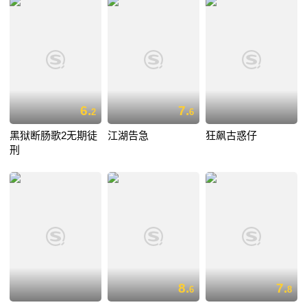
6.
7.
2
6
黑狱断肠歌2无期徒
江湖告急
狂飙古惑仔
刑
8.
7.
6
8