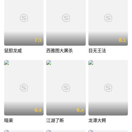
7.
8.
5
1
鼠胆龙威
西雅图大屠杀
目无王法
6.
6.
8
4
暗渠
江湖了断
龙潭大鳄