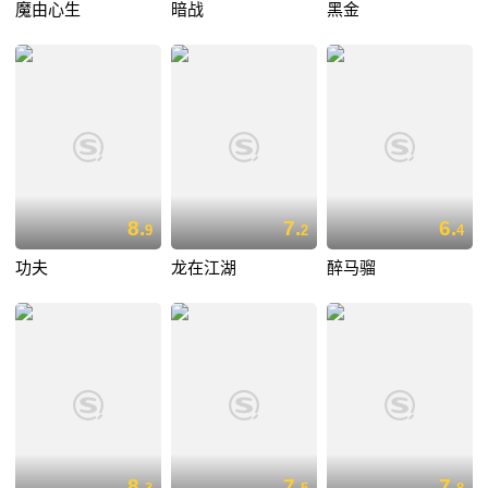
魔由心生
暗战
黑金
8.
7.
6.
9
2
4
功夫
龙在江湖
醉马骝
8.
7.
7.