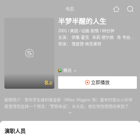
电影
半梦半醒的人生
2001
/
美国
/
动画 剧情
/
99分钟
主演：
伊桑·霍克
朱莉·德尔佩
肯·韦伯斯特
导演：
理查德·林克莱特
腾讯
8.
立即播放
0
剧情简介 :
青年学生维利维金斯（Wiley Wiggins 饰）童年时曾从小伙伴
那里得到这样一个预言：“梦即命运”。长大后，他在恍恍惚惚间来到了一
座陌生的城市。维利走街串巷，经历各种各样的神奇体验，仿佛穿梭于不
同的梦中。在此期间，他还遇到了各色人等：从开着船形汽车的司机到大
学教授，从性感的金发美女到癫狂的眼睛男，从引火自焚的金发男子再到
演职人员
留着雷鬼头的四人团体……每个人都喋喋不休，谈论着人生、理想和哲
学。而维利不发一言，俨然一个极具耐心的聆听者。 本片由导演兼编剧理