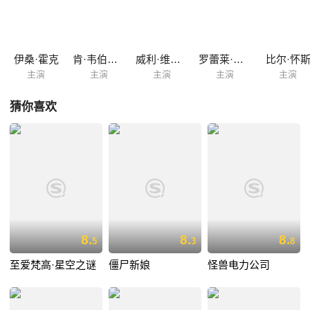
查德林克莱特（Richard Linklater）采用DV真人拍摄，并用软件将其“动画
化”。导演史蒂文索德伯格（Steven Soderbergh）亦在片中出现。
伊桑·霍克
肯·韦伯斯特
威利·维金斯
罗蕾莱·林克莱特
比尔·怀
主演
主演
主演
主演
主演
猜你喜欢
8.
8.
8.
5
3
8
至爱梵高·星空之谜
僵尸新娘
怪兽电力公司