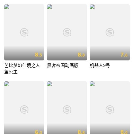
8.
8.
7.
5
8
6
芭比梦幻仙境之人
黑客帝国动画版
机器人9号
鱼公主
6.
8.
8.
3
8
0