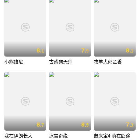
8.
7.
8.
1
9
1
小熊维尼
古惑狗天师
牧羊犬郁金香
8.
8.
7.
7
5
3
我在伊朗长大
冰雪奇缘
鼠来宝4:萌在囧途