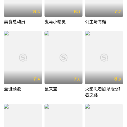
8.
8.
7.
6
1
7
美食总动员
鬼马小精灵
公主与青蛙
7.
7.
8.
4
6
0
圣诞颂歌
鼠来宝
火影忍者剧场版:忍
者之路