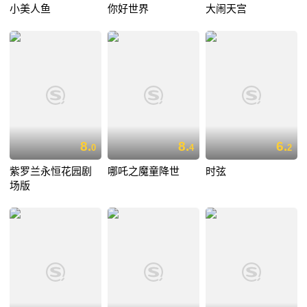
小美人鱼
你好世界
大闹天宫
8.
8.
6.
0
4
2
紫罗兰永恒花园剧
哪吒之魔童降世
时弦
场版