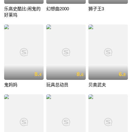
乐高史酷比:闹鬼的
幻想曲2000
狮子王3
好莱坞
8.
8.
6.
4
6
8
鬼妈妈
玩具总动员
贝奥武夫