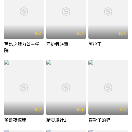
8.
8.
8.
9
2
3
芭比之魅力公主学
守护者联盟
阿拉丁
院
8.
8.
7.
2
1
6
圣诞夜惊魂
精灵旅社1
穿靴子的猫