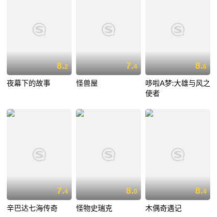
8.
7.
8.
2
4
6
夜幕下的故事
怪兽屋
哆啦A梦:大雄与风之
使者
7.
8.
8.
4
0
4
辛巴达七海传奇
怪物史瑞克
木偶奇遇记