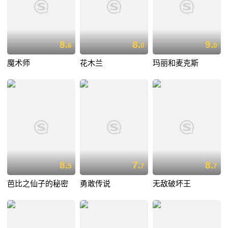
8.
8.
9.
6
0
0
魔术师
花木兰
玛丽和麦克斯
8.
7.
8.
5
7
7
芭比之仙子的秘密
勇敢传说
无敌破坏王