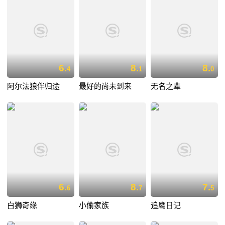
6.
8.
8.
4
1
0
阿尔法狼伴归途
最好的尚未到来
无名之辈
6.
8.
7.
6
7
5
白狮奇缘
小偷家族
追鹰日记