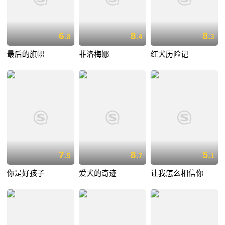
6.
8.
8.
8
4
3
最后的旗帜
菲洛梅娜
红犬历险记
7.
8.
5.
5
7
1
你是好孩子
爱犬的奇迹
让我怎么相信你