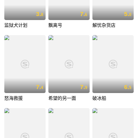
3.
7.
5.
8
6
0
监狱犬计划
飘离号
解忧杂货店
7.
7.
6.
4
9
5
怒海救援
希望的另一面
破冰船