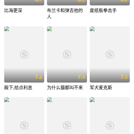
7
1
2
比海更深
布兰卡和弹吉他的
废纸板拳击手
人
7.
7.
7.
2
5
3
殿下,给点利息
为什么猫都叫不来
军犬麦克斯