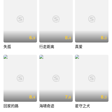
6.
8.
8.
9
4
3
失孤
行走距离
真爱
8.
7.
8.
4
8
3
回家的路
海啸奇迹
星守之犬