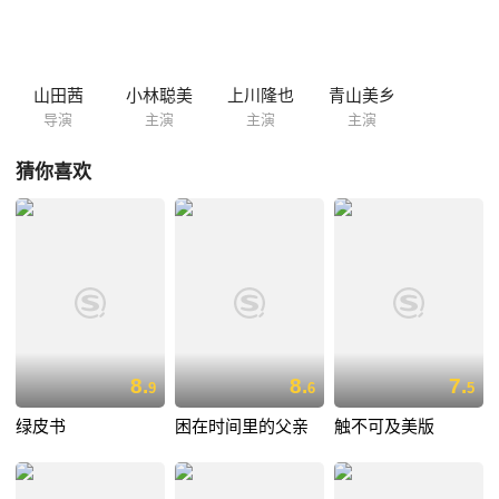
山田茜
小林聪美
上川隆也
青山美乡
导演
主演
主演
主演
猜你喜欢
8.
8.
7.
9
6
5
绿皮书
困在时间里的父亲
触不可及美版