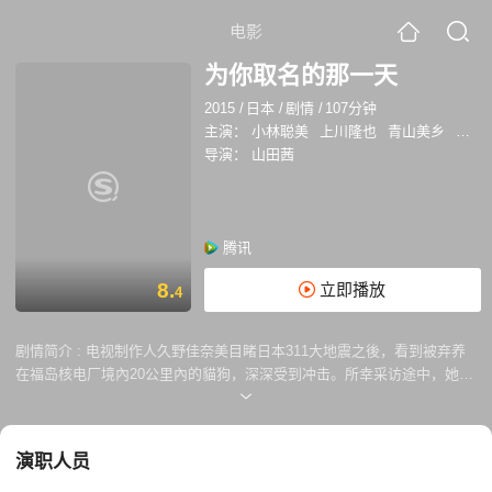
电影
为你取名的那一天
2015
/
日本
/
剧情
/
107分钟
主演：
小林聪美
上川隆也
青山美乡
长谷
导演：
山田茜
腾讯
8.
立即播放
4
剧情简介 :
电视制作人久野佳奈美目睹日本311大地震之後，看到被弃养
在福岛核电厂境內20公里內的貓狗，深深受到冲击。所幸采访途中，她认
识了許多“不畏殘酷现实，能救的生命都不该放弃”的愛心人士。看到他们
认真的态度，像是躲过大地震摧殘的狗和饲主之间的情谊，记录老人与狗
狗得以重生，互相扶持的温馨生活……而我們在被拯救的生命中，看見未
演职人员
來的希望。