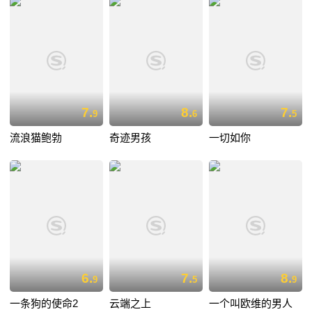
7.
8.
7.
9
6
5
流浪猫鲍勃
奇迹男孩
一切如你
6.
7.
8.
9
5
9
一条狗的使命2
云端之上
一个叫欧维的男人