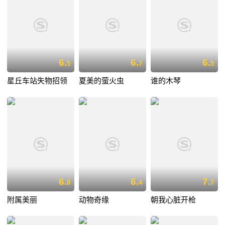
6.
6.
6.
5
7
5
星丘车站失物招领
夏美的萤火虫
谁的木琴
6.
6.
7.
8
4
7
附属美丽
动物奇缘
朝我心脏开枪