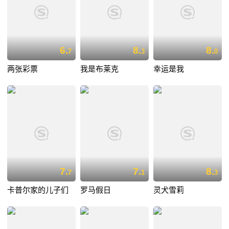
6.
8.
8.
7
3
0
两张彩票
我是布莱克
幸运是我
7.
7.
8.
7
1
3
卡普尔家的儿子们
罗马假日
灵犬雪莉