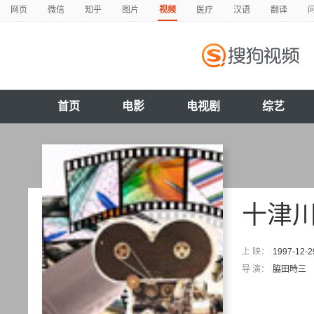
网页
微信
知乎
图片
视频
医疗
汉语
翻译
首页
电影
电视剧
综艺
十津川
上 映：
1997-12-2
导 演：
脇田時三