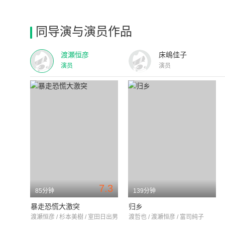
同导演与演员作品
渡瀬恒彦
床嶋佳子
演员
演员
7.3
85分钟
139分钟
暴走恐慌大激突
归乡
渡瀬恒彦 / 杉本美樹 / 室田日出男
渡哲也 / 渡瀬恒彦 / 富司純子