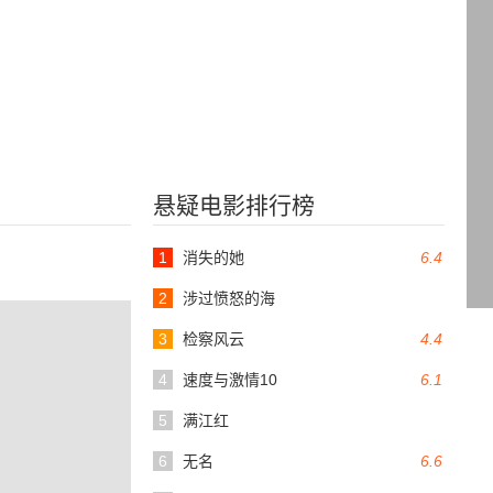
悬疑电影排行榜
1
消失的她
6.4
2
涉过愤怒的海
3
检察风云
4.4
4
速度与激情10
6.1
5
满江红
6
无名
6.6