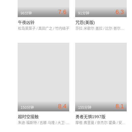
7.6
6.3
96分钟
91分钟
午夜凶铃
咒怨(美版)
松岛菜菜子 / 真田广之 / 竹内结子
莎拉·米歇尔·盖拉 / 比尔·普尔曼 / 杰森·贝尔
8.4
8.1
150分钟
155分钟
超时空接触
勇者无惧1997版
朱迪·福斯特 / 吉娜·马隆 / 大卫·摩斯
摩根·弗里曼 / 奈杰尔·霍桑 / 安东尼·霍普金斯