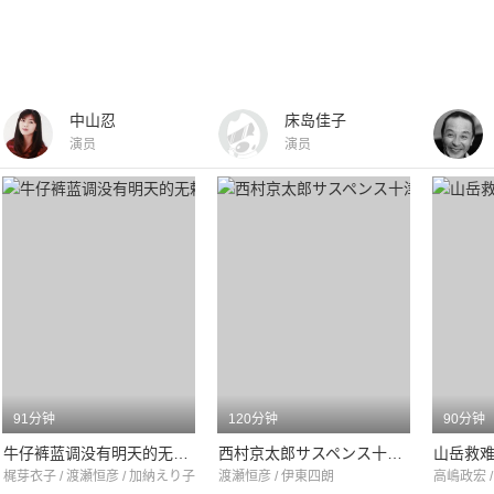
中山忍
床岛佳子
演员
演员
91分钟
120分钟
90分钟
牛仔裤蓝调没有明天的无赖派
西村京太郎サスペンス十津川警部シリーズ「シベリア鉄道殺人事件」
山岳救
梶芽衣子 / 渡瀬恒彦 / 加納えり子
渡瀬恒彦 / 伊東四朗
高嶋政宏 /