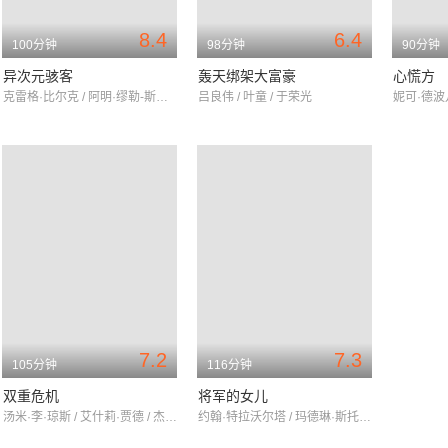
8.4
6.4
100分钟
98分钟
90分钟
异次元骇客
轰天绑架大富豪
心慌方
克雷格·比尔克 / 阿明·缪勒-斯塔尔 / 格瑞辰·摩尔
吕良伟 / 叶童 / 于荣光
7.2
7.3
105分钟
116分钟
双重危机
将军的女儿
汤米·李·琼斯 / 艾什莉·贾德 / 杰伊·布拉泽奥
约翰·特拉沃尔塔 / 玛德琳·斯托 / 詹姆斯·克伦威尔