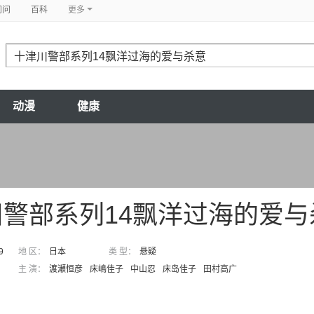
问问
百科
更多
动漫
健康
警部系列14飘洋过海的爱与
9
地 区：
日本
类 型：
悬疑
主 演：
渡瀬恒彦
床嶋佳子
中山忍
床岛佳子
田村高广