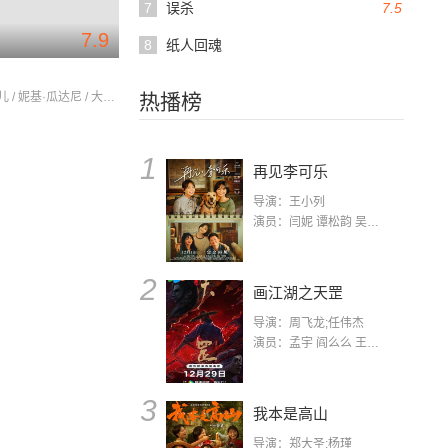
7
误杀
7.5
7.9
8
纸人回魂
妮可·德波儿 / 妮基·瓜达尼 / 大卫·休莱特
热播榜
1
再见李可乐
导演：王小列
演员：闫妮 谭松韵 吴京 蒋龙 赵小棠 冯雷 李虎城 平安 小七 小可乐
2
画江湖之天罡
导演：周飞龙;任伟杰
演员：孟宇 阎么么 王凯 郭政建 阎萌萌 杨默 高枫 齐斯伽 刘芊含 马程
3
我本是高山
导演：郑大圣;杨瑾