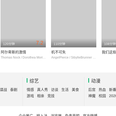
7.2
120分钟
110分钟
108分钟
阿尔卑斯的激情
机不可失
Thomas Nock / Dorothea Moritz / Johanna Lier
AngelPierce / SibylleBrunner / WernerRehm
综艺
动漫
谍战
泰剧
情感
真人秀
访谈
生活
美食
后宫
热血
新
游戏
相亲
竞技
神魔
校园
202
企业推广
-
输入法
-
浏览器
-
免责声明
-
官方微博