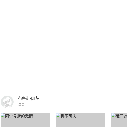
布鲁诺·冈茨
演员