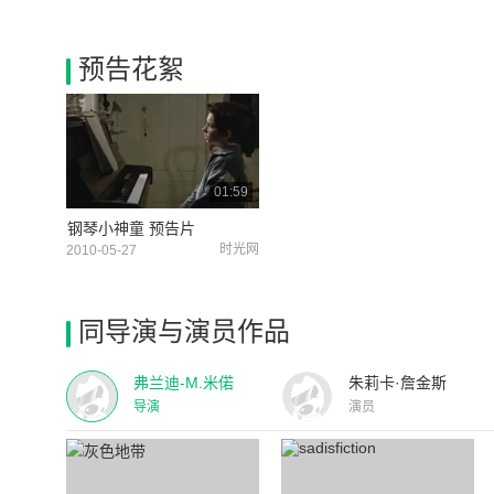
预告花絮
01:59
钢琴小神童 预告片
时光网
2010-05-27
同导演与演员作品
弗兰迪-M.米偌
朱莉卡·詹金斯
导演
演员