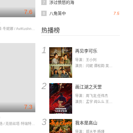
7
涉过愤怒的海
7.6
8
八角笼中
7.5
舞
叶夫根尼娅·冬妮娜 / AviKushnir / OksanaKorostyshevskaya
热播榜
1
再见李可乐
导演：王小列
演员：闫妮 谭松韵 吴京 蒋龙 赵小棠 冯雷 李虎城 平安 小七 小可乐
2
画江湖之天罡
导演：周飞龙;任伟杰
演员：孟宇 阎么么 王凯 郭政建 阎萌萌 杨默 高枫 齐斯伽 刘芊含 马程
7.3
特
3
我本是高山
凯瑟琳·弗洛 / 克丽丝塔·特瑞特 / 安德烈·马尔孔
导演：郑大圣;杨瑾