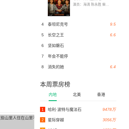
演员：海清 陈永胜 柴烨 王玥婷 万国鹏 美朵达瓦 赵瑞婷 罗解艳 郭莉娜 潘家艳
4
泰坦尼克号
9.5
5
长空之王
6.6
6
坚如磐石
7
年会不能停
8
消失的她
6.4
本周票房榜
内地
北美
香港
1
哈利·波特与魔法石
9478万
2
星际穿越
3056万