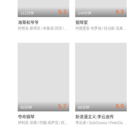
9.3
9.3
111分钟
149分钟
海蒂和爷爷
钢琴家
阿努克·斯特芬 / 布鲁诺·冈茨 / 昆林·艾格匹
阿德里安·布罗迪 / 托马斯·克莱舒曼 / 艾米莉娅·福克斯
5.7
8.9
90分钟
88分钟
夺命钢琴
新浪漫主义:李云迪传
伊利亚·伍德 / 约翰·库萨克 / 凯瑞·碧许
李云迪 / SeijiOzawa / PeterOundjian