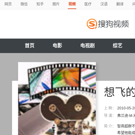
网页
微信
知乎
图片
视频
医疗
汉语
翻译
首页
电影
电视剧
综艺
想飞
上 映：
2010-05-2
导 演：
弗兰迪-M.
简 介：
智商超群不一
希望他能成