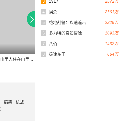
3
1917
2572万
4
误杀
2361万
5
绝地战警：疾速追击
2229万
6
多力特的奇幻冒险
1693万
7
八佰
1432万
45分钟
8
极速车王
654万
我们这些山里人住在山里不怪我们
swissmade
番
搞笑
机战
0