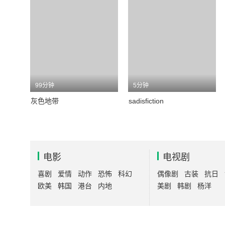
99分钟
5分钟
灰色地带
sadisfiction
电影
电视剧
喜剧
爱情
动作
恐怖
科幻
偶像剧
古装
抗日
欧美
韩国
港台
内地
美剧
韩剧
杨洋