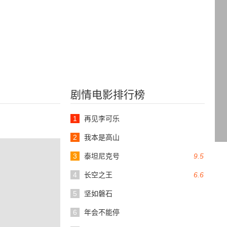
剧情电影排行榜
1
再见李可乐
2
我本是高山
3
泰坦尼克号
9.5
4
长空之王
6.6
5
坚如磐石
6
年会不能停