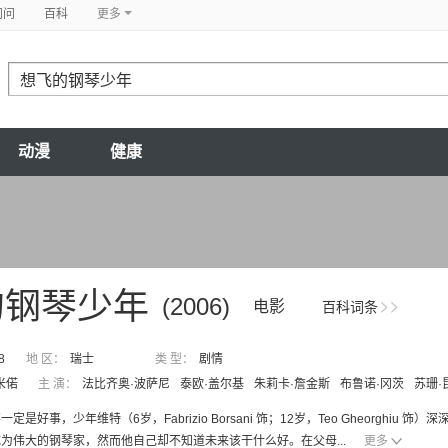
问问
百科
更多
动漫
健康
的钢琴少年
(2006)
电影
百科词条
8
地 区：
瑞士
类 型：
剧情
米偌
主 演：
法比齐奥·波萨尼
泰欧·盖尔基
朱莉卡·詹金斯
布鲁诺·冈茨
苏珊·
定是好事，少年维特（6岁，Fabrizio Borsani 饰；12岁，Teo Gheorg
为伟大的钢琴家，然而他自己却不知道未来该干什么好。在父母...
更多