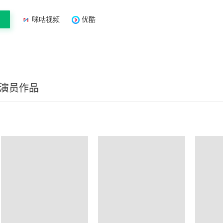
咪咕视频
优酷
/演员作品