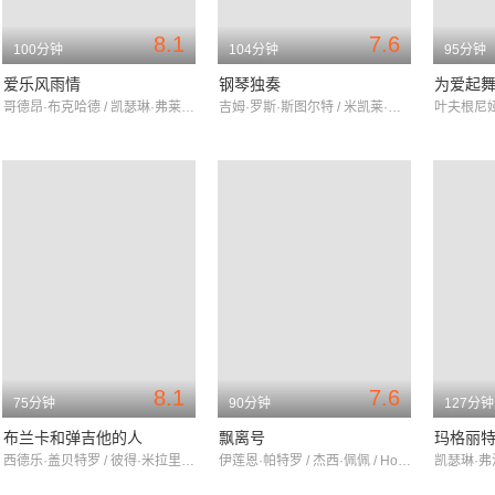
8.1
7.6
100分钟
104分钟
95分钟
爱乐风雨情
钢琴独奏
为爱起
哥德昂·布克哈德 / 凯瑟琳·弗莱明 / 娜塔莉·爱娃隆
吉姆·罗斯·斯图尔特 / 米凯莱·普拉奇多 / 杰丝敏·特丽卡
8.1
7.6
75分钟
90分钟
127分钟
布兰卡和弹吉他的人
飘离号
玛格丽
西德乐·盖贝特罗 / 彼得·米拉里 / 乔马·比基尤
伊莲恩·帕特罗 / 杰西·佩佩 / HosseinMardani