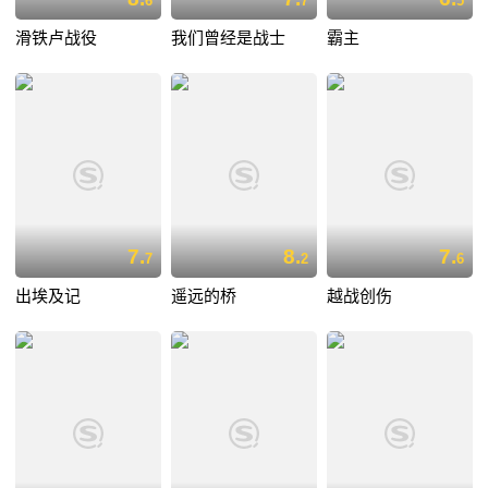
6
7
5
滑铁卢战役
我们曾经是战士
霸主
7.
8.
7.
7
2
6
出埃及记
遥远的桥
越战创伤