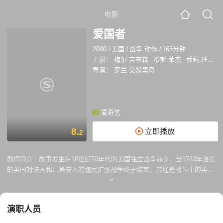
电影
爱国者
2000
/
美国
/
战争 动作
/
165分钟
主演：
梅尔·吉布森
希斯·莱杰
乔莉·理查德森
导演：
罗兰·艾默里奇
爱奇艺
8.
立即播放
2
剧情简介 :
故事发生在18世纪70年代的美国独立战争前夕，当1763年漫长
的英国对法国和印第安人的殖民扩张战争终于结束，曾经是战斗中的英雄
本杰明·马丁（梅尔·吉布森饰）也回到了他的南卡罗莱纳州的农场，战争
的残暴使他厌恶，他希望从此和妻子孩子过上平静安静的生活。然而，在
战争之后，英国统治者并没有报答曾经为他们而战的殖民地的侨民们，相
演职人员
反为了进一步巩固对殖民地的绝对统治，开始采用高压手段剥夺当地人民
的自由权力，征收众多不合理的高额税赋，殖民地的移民们开始了反抗。