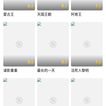
6.
8.
7.
8
7
7
蒙古王
天国王朝
阿育王
8.
8.
7.
6
5
5
谍影重重
最长的一天
活死人黎明