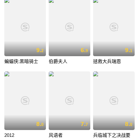
9.
6.
9.
2
9
1
蝙蝠侠:黑暗骑士
伯爵夫人
拯救大兵瑞恩
8.
7.
8.
0
7
0
2012
风语者
兵临城下之决战要