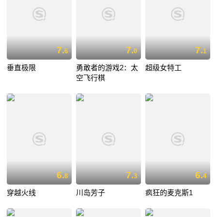
7.
7.
7.
6
0
1
垂直极限
勇敢者的游戏2：太
超级女特工
空飞行棋
6.
7.
6.
8
3
4
穿越火线
川岛芳子
疯狂的麦克斯1