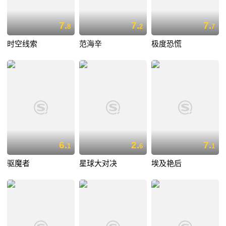
7.
7.
7.
8
2
7
时空线索
范海辛
极度恐慌
6.
2.
7.
1
6
1
驱魔者
星球大对决
埃及艳后