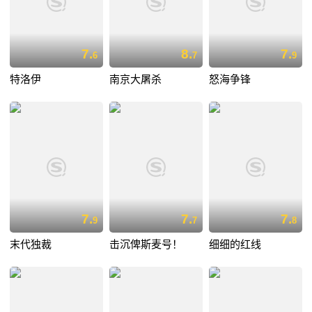
7.
8.
7.
6
7
9
特洛伊
南京大屠杀
怒海争锋
7.
7.
7.
9
7
8
末代独裁
击沉俾斯麦号！
细细的红线