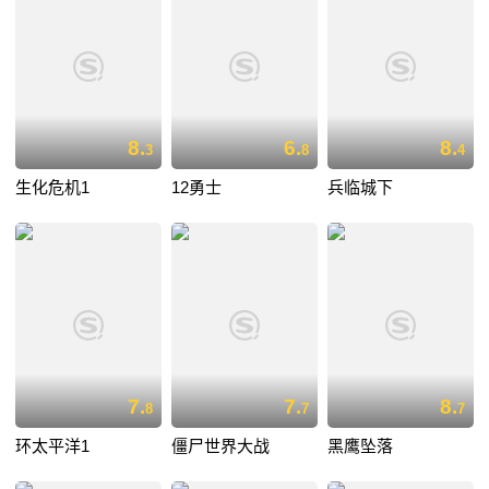
8.
6.
8.
3
8
4
生化危机1
12勇士
兵临城下
7.
7.
8.
8
7
7
环太平洋1
僵尸世界大战
黑鹰坠落