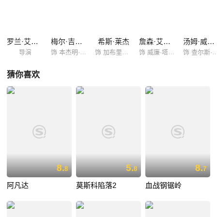
本杰明并不想参加他们的斗争，直到他的妻子死去留给他7个孩子，眼前
的现实和悲剧使本杰明开始转变，心灵遭受着冲击，但是过去战争中的残
暴场面依然不断地困扰着他。
罗兰·艾默里奇
梅尔·吉布森
希斯·莱杰
詹森·艾萨克
汤姆·威尔金森
导演
饰 本杰明·马丁
饰 加布里埃尔·马丁
饰 威廉·塔辉顿上校
饰 查尔斯·康
猜你喜欢
8.
5.
8.
8
8
7
阿凡达
莫斯科陷落2
血战钢锯岭