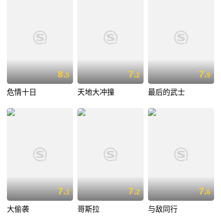
8.
7.
7.
5
2
9
危情十日
天地大冲撞
最后的武士
7.
7.
7.
3
2
6
大偷袭
哥斯拉
与敌同行