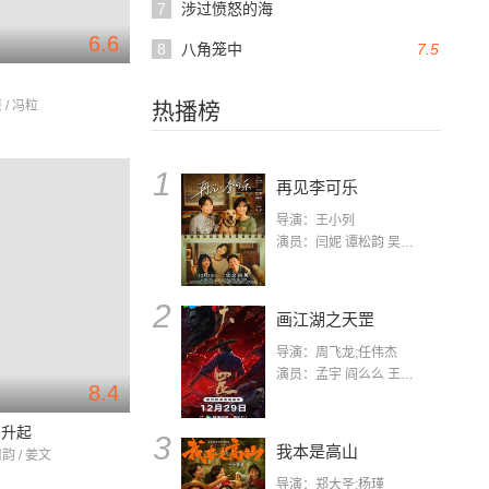
7
涉过愤怒的海
6.6
8
八角笼中
7.5
 / 冯粒
热播榜
1
再见李可乐
导演：王小列
演员：闫妮 谭松韵 吴京 蒋龙 赵小棠 冯雷 李虎城 平安 小七 小可乐
2
画江湖之天罡
导演：周飞龙;任伟杰
演员：孟宇 阎么么 王凯 郭政建 阎萌萌 杨默 高枫 齐斯伽 刘芊含 马程
8.4
常升起
3
我本是高山
韵 / 姜文
导演：郑大圣;杨瑾