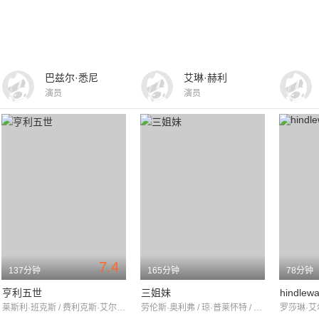
巴兹尔·悉尼
艾琳·赫利
演员
演员
7.4
137分钟
165分钟
78分钟
亨利五世
三姐妹
hindlew
莱斯利·班克斯 / 费利克斯·艾尔默 / 罗伯特·赫普曼
劳伦斯·奥利弗 / 琼·普莱怀特 / 阿兰·贝茨