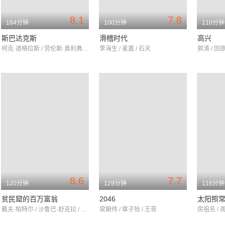
8.1
7.8
184分钟
100分钟
110分钟
斯巴达克斯
滑稽时代
高兴
柯克·道格拉斯 / 劳伦斯·奥利弗 / 简·西蒙斯
李海生 / 麦嘉 / 石天
郭涛 / 田原
8.6
7.7
120分钟
129分钟
116分钟
贫民窟的百万富翁
2046
太阳照
戴夫·帕特尔 / 沙鲁巴·舒克拉 / 亚尼·卡普尔
梁朝伟 / 章子怡 / 王菲
房祖名 / 周