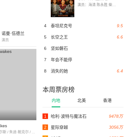
演员：海清 陈永胜 柴烨 王玥婷 万国鹏 美朵达瓦 赵瑞婷 罗解艳 郭莉娜 潘家艳
4
泰坦尼克号
9.5
诺曼·伍德兰
5
长空之王
6.6
演员
6
坚如磐石
7
年会不能停
8
消失的她
6.4
本周票房榜
内地
北美
香港
1
哈利·波特与魔法石
9478万
akes
2
星际穿越
3056万
罗莎琳·艾尔斯 / 朱迪·鲍克尔 / 罗伊·多特里斯