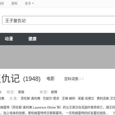
问问
百科
更多
动漫
健康
复仇记
(1948)
电影
百科词条
6
地 区：
英国
类 型：
剧情
利弗
主 演：
劳伦斯·奥利弗
巴兹尔·悉尼
艾琳·赫利
诺曼·伍德兰
费利克斯·艾
姆雷特（劳伦斯·奥利弗 Laurence Olivier 饰）的父王某日在花园中离奇死
，加上母亲的改嫁，使哈姆雷特终日郁郁寡欢。 一天哈姆雷特的好友霍拉旭告...