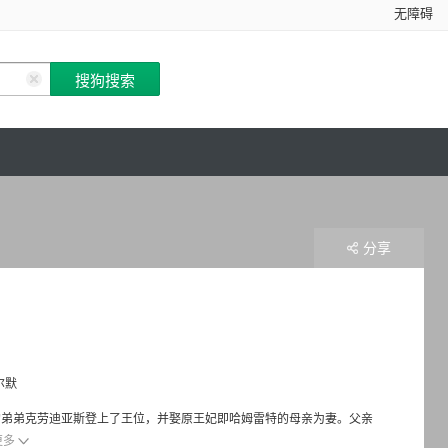
无障碍
分享
尔默
亡，国王的弟弟克劳迪亚斯登上了王位，并娶原王妃即哈姆雷特的母亲为妻。父亲
更多