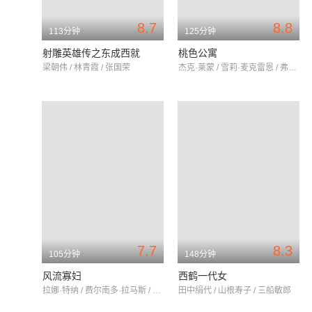
8.7
8.8
113分钟
125分钟
射雕英雄传之东成西就
桃色公寓
梁朝伟 / 林青霞 / 张国荣
杰克·莱蒙 / 雪莉·麦克雷恩 / 弗莱德·麦克莫瑞
7.7
8.3
105分钟
148分钟
风流寡妇
西鹤一代女
拉娜·特纳 / 费尔南多·拉马斯 / 尤娜·默克尔
田中绢代 / 山根寿子 / 三船敏郎