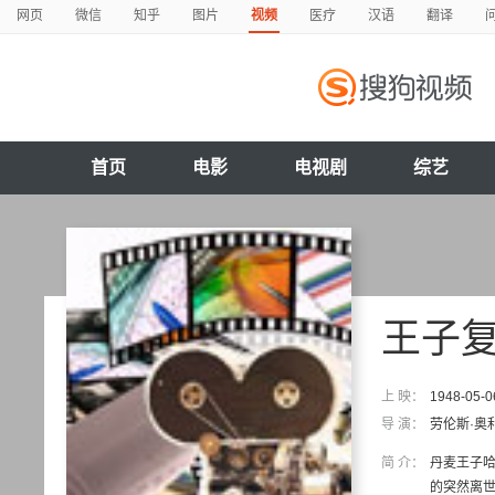
网页
微信
知乎
图片
视频
医疗
汉语
翻译
首页
电影
电视剧
综艺
王子
上 映：
1948-05-0
导 演：
劳伦斯·奥
简 介：
丹麦王子哈
的突然离世