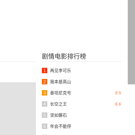
剧情电影排行榜
1
再见李可乐
2
我本是高山
3
泰坦尼克号
9.5
4
长空之王
6.6
5
坚如磐石
6
年会不能停