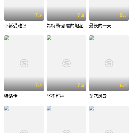
7.
7.
8.
9
6
5
耶稣受难记
希特勒:恶魔的崛起
最长的一天
7.
7.
6.
6
0
0
特洛伊
坚不可摧
荡寇风云