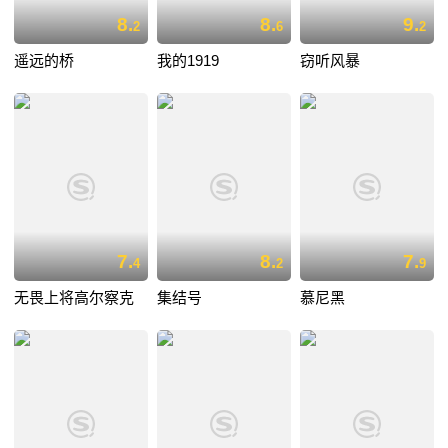
8.
8.
9.
2
6
2
遥远的桥
我的1919
窃听风暴
7.
8.
7.
4
2
9
无畏上将高尔察克
集结号
慕尼黑