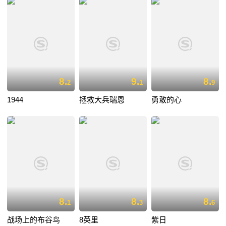
8.
9.
8.
2
1
9
1944
拯救大兵瑞恩
勇敢的心
8.
8.
8.
1
3
6
战场上的布谷鸟
8英里
紫日