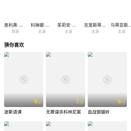
己的孩子们在没有帝国的天空生长，在希特勒和爱娃自杀后也一同自杀。
令人不胜感慨。 历史的真实通过镜头一幕幕重现。
奥利弗·希施比格尔
科琳娜·哈弗奇
茱莉安·柯勒
克里斯蒂安·贝克尔
马蒂亚斯·
导演
主演
主演
主演
主演
猜你喜欢
8.
7.
8.
1
5
7
波斯语课
无罪谋杀科林尼案
血战钢锯岭