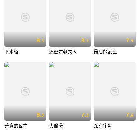
8.
8.
7.
3
1
9
下水道
汉密尔顿夫人
最后的武士
8.
7.
7.
3
3
6
善意的谎言
大偷袭
东京审判