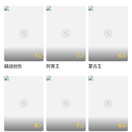
7.
7.
6.
6
7
8
越战创伤
阿育王
蒙古王
8.
7.
6.
7
3
8