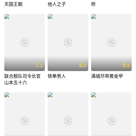
天国王朝
他人之子
桥
7.
8.
5.
2
8
9
联合舰队司令长官
铁拳男人
满城尽带黄金甲
山本五十六