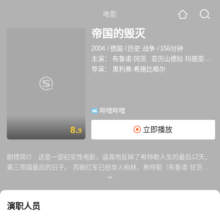
电影
帝国的毁灭
2004
/
德国
/
历史 战争
/
156分钟
主演：
布鲁诺·冈茨
亚历山德拉·玛丽亚·拉娜
导演：
奥利弗·希施比格尔
哔哩哔哩
8.
立即播放
9
剧情简介 :
这是一部纪实性电影，逼真地反映了希特勒人生的最后12天，
第三帝国最后的日子。 苏联红军已经攻入柏林，希特勒（布鲁诺·甘茨
Bruno Ganz 饰）和情妇爱娃（茱莉安·柯勒 Juliane Khler 饰）也躲到了掩
体下。爱娃知道自己是来陪希特勒一起共赴黄泉的，但她并 不后悔。即使
在她向希特勒为妹夫求情遭拒绝后，她也和希特勒一起举办了最后一次的
演职人员
婚礼。 希特勒的忠实追随者戈倍尔（乌尔里希·马特斯 Ulrich Matthes
饰）决心全家一起陪着元首殉葬。他共有7个孩子，他和妻子坚决不让自