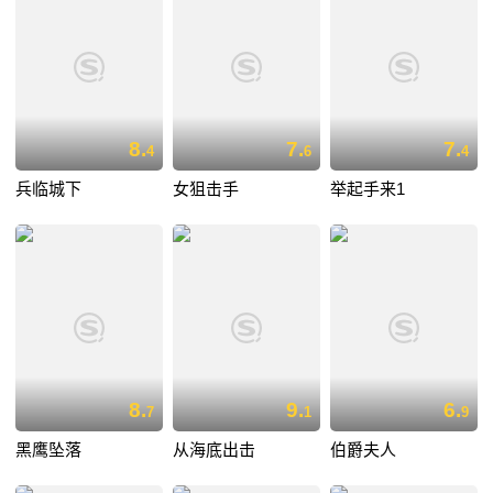
8.
7.
7.
4
6
4
兵临城下
女狙击手
举起手来1
8.
9.
6.
7
1
9
黑鹰坠落
从海底出击
伯爵夫人