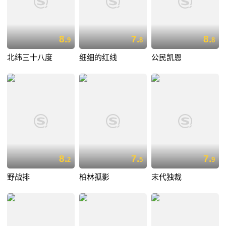
8.
7.
8.
9
8
8
北纬三十八度
细细的红线
公民凯恩
8.
7.
7.
2
5
9
野战排
柏林孤影
末代独裁