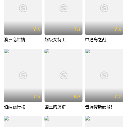
7.
7.
7.
3
1
6
澳洲乱世情
超级女特工
中途岛之战
7.
8.
7.
8
5
7
伯纳德行动
国王的演讲
击沉俾斯麦号！