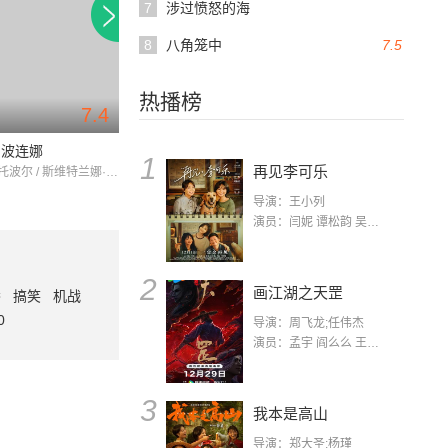
7
涉过愤怒的海
8
八角笼中
7.5
热播榜
7.4
7.4
139分钟
99分钟
和波连娜
第九突击队
少先队员之歌
1
再见李可乐
阿德里安·托波尔 / 斯维特兰娜·伊万诺娃 / TamaraMironova
费奥多尔·邦达尔丘克 / ArturSmolyaninov / 阿雷克西·查多夫
导演：王小列
演员：闫妮 谭松韵 吴京 蒋龙 赵小棠 冯雷 李虎城 平安 小七 小可乐
2
画江湖之天罡
番
搞笑
机战
0
导演：周飞龙;任伟杰
演员：孟宇 阎么么 王凯 郭政建 阎萌萌 杨默 高枫 齐斯伽 刘芊含 马程
3
我本是高山
导演：郑大圣;杨瑾