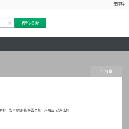
无障碍
分享
洛娃
安吉丽娜·斯特雷奇娜
玛丽亚·安东诺娃