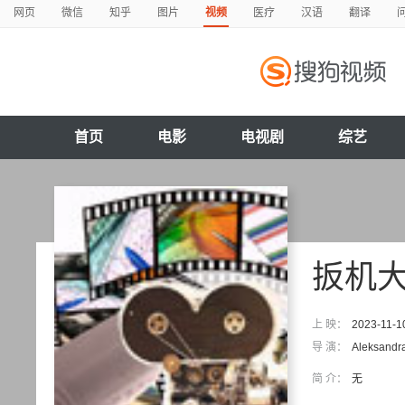
网页
微信
知乎
图片
视频
医疗
汉语
翻译
首页
电影
电视剧
综艺
扳机
上 映：
2023-11-1
导 演：
Aleksandr
简 介：
无