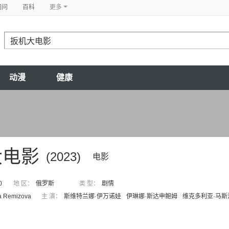
问问
百科
更多
动漫
健康
大电影
(2023)
电影
0
地 区：
俄罗斯
类 型：
剧情
a Remizova
主 演：
斯维特兰娜·伊万诺娃
伊琳娜·斯达申鲍姆
维克多利亚·马斯