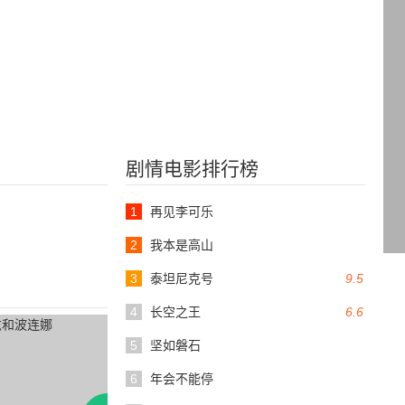
剧情电影排行榜
1
再见李可乐
2
我本是高山
3
泰坦尼克号
9.5
4
长空之王
6.6
5
坚如磐石
6
年会不能停