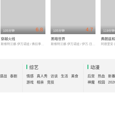
6.8
4.7
105分钟
105分钟
119分钟
穿越火线
黑暗世界
弗朗兹
斯维特兰娜·伊万诺娃 / 弗拉季米尔·弗多维琴科夫 / 戈沙·库岑科
斯维特兰娜·伊万诺娃 / 伊万·日德科夫 / 叶莲娜·维克托罗夫娜·帕诺娃
综艺
动漫
谍战
泰剧
情感
真人秀
访谈
生活
美食
后宫
热血
新
游戏
相亲
竞技
神魔
校园
202