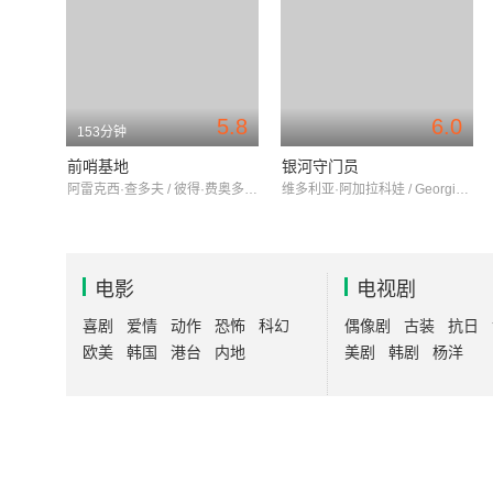
5.8
6.0
153分钟
前哨基地
银河守门员
阿雷克西·查多夫 / 彼得·费奥多罗夫 / 斯维特兰娜·伊万诺娃
维多利亚·阿加拉科娃 / GeorgiyBestaev / KhristinaBlokhina
电影
电视剧
喜剧
爱情
动作
恐怖
科幻
偶像剧
古装
抗日
欧美
韩国
港台
内地
美剧
韩剧
杨洋