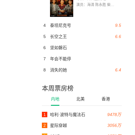
演员：海清 陈永胜 柴烨 王玥婷 万国鹏 美朵达瓦 赵瑞婷 罗解艳 郭莉娜 潘家艳
4
泰坦尼克号
9.5
5
长空之王
6.6
6
坚如磐石
7
年会不能停
8
消失的她
6.4
本周票房榜
内地
北美
香港
1
哈利·波特与魔法石
9478万
2
星际穿越
3056万