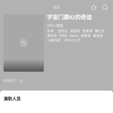
电影
宇宙门票82的奇迹
2023
/
韩国
主演：
金世正
高润荷
金孝渊
黄礼志
李彩领
RIAN
Adora
崔惠潾
崔吏颜
上映时间：
2023-11-18
剧情简介 :
无
演职人员