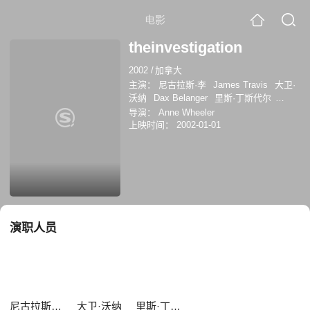
电影
theinvestigation
2002
/
加拿大
主演：
尼古拉斯·李
James Travis
大卫·
沃纳
Dax Belanger
里斯·丁斯代尔
Shaun Johnston
Rainer Kahl
赫罗斯加·
导演：
Anne Wheeler
马修斯
道格·麦克劳德
洛奇林·莫罗
上映时间：
2002-01-01
演职人员
尼古拉斯·李
大卫·沃纳
里斯·丁斯代尔