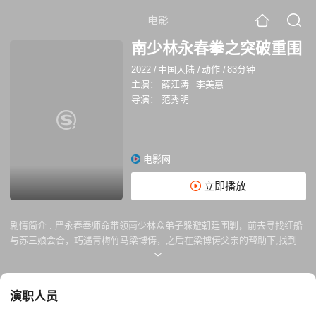
电影
南少林永春拳之突破重围
2022
/
中国大陆
/
动作
/
83分钟
主演：
薛江涛
李美惠
导演：
范秀明
电影网
立即播放
剧情简介 :
严永春奉师命带领南少林众弟子躲避朝廷围剿，前去寻找红船
与苏三娘会合，巧遇青梅竹马梁博俦，之后在梁博俦父亲的帮助下,找到苏
三娘，共同抗战，成功帮助南少林弟子离开梁城。
演职人员