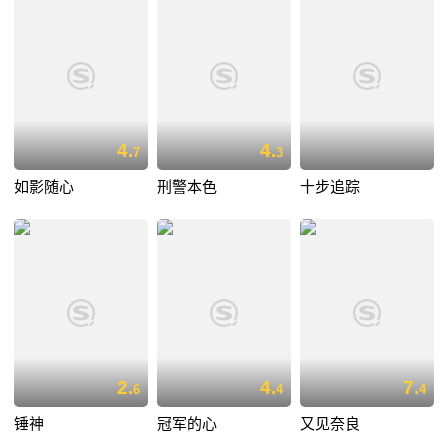
4.
4.
7
3
如影随心
刑警本色
十步追踪
2.
4.
7.
6
4
4
锤神
冠军的心
又见奈良