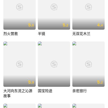
5.
5.
4.
0
2
4
烈火营救
半镜
无双花木兰
5.
5.
9
2
大河向东流之沁源
国宝险途
亲密旅行
故事