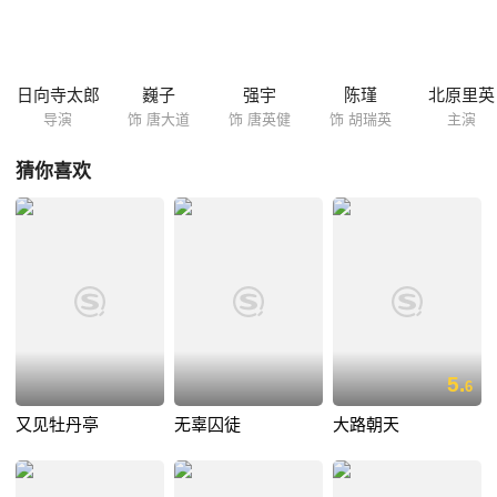
日向寺太郎
巍子
强宇
陈瑾
北原里英
导演
饰 唐大道
饰 唐英健
饰 胡瑞英
主演
猜你喜欢
5.
6
又见牡丹亭
无辜囚徒
大路朝天