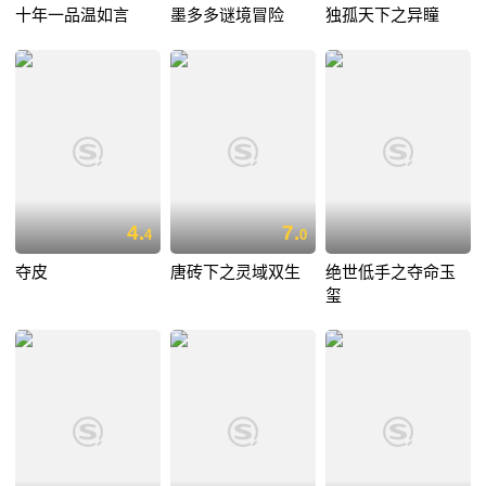
十年一品温如言
墨多多谜境冒险
独孤天下之异瞳
4.
7.
4
0
夺皮
唐砖下之灵域双生
绝世低手之夺命玉
玺