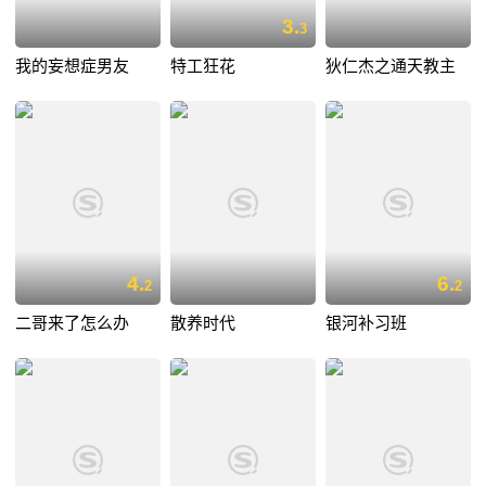
3.
3
我的妄想症男友
特工狂花
狄仁杰之通天教主
4.
6.
2
2
二哥来了怎么办
散养时代
银河补习班