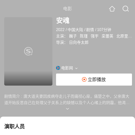
电影
安魂
2022
/
中国大陆
/
剧情
/
107分钟
主演：
巍子
陈瑾
强宇
栾蕾英
北原里英
导演：
日向寺太郎
电影网
立即播放
剧情简介 :
唐大道夫妻因疾病夺走儿子而痛彻心扉，痛楚之中，父亲唐大
道开始反思自己在处理父子关系上的缺憾以及个人心绪上的阴霾，他渴望
与儿子对话，以安抚儿子的灵魂。 影片改编自茅盾文学奖得主周大新的同
名小说《安魂》。
演职人员