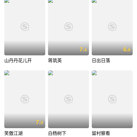
7.
6.
4
8
山丹丹花儿开
蒋筑英
日出日落
7.
9
笑傲江湖
白杨树下
留村察看