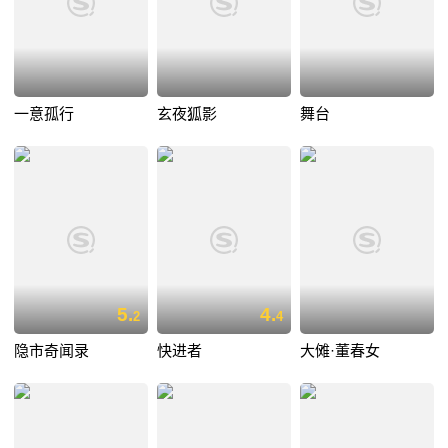
一意孤行
玄夜狐影
舞台
5.
4.
2
4
隐市奇闻录
快进者
大傩·董春女