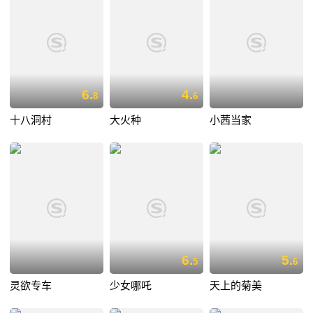
6.
4.
8
6
十八洞村
大火种
小茜当家
6.
5.
5
6
灵欲专车
少女哪吒
天上的菊美