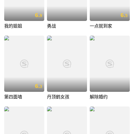
6.
6.
9
5
我的姐姐
勇战
一点就到家
6.
3
第四面墙
丹顶鹤女孩
解除婚约