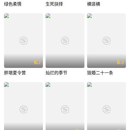
绿色柔情
生死抉择
横竖横
6.
6.
7
5
胖墩夏令营
灿烂的季节
毁婚二十一条