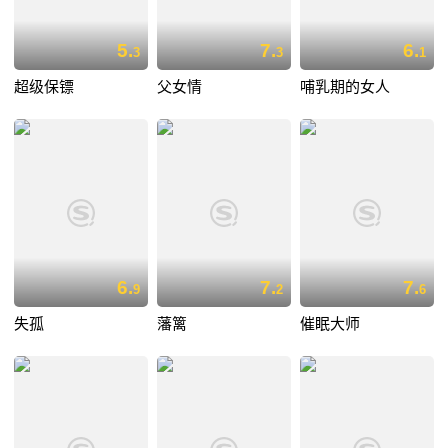
5.
7.
6.
3
3
1
超级保镖
父女情
哺乳期的女人
6.
7.
7.
9
2
6
失孤
藩篱
催眠大师