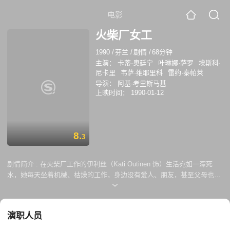
电影
火柴厂女工
1990
/
芬兰
/
剧情
/
68分钟
主演：
卡蒂·奥廷宁
叶琳娜·萨罗
埃斯科·
尼卡里
韦萨·维耶里科
雷约·泰帕莱
导演：
阿基·考里斯马基
上映时间：
1990-01-12
8.
3
剧情简介 :
在火柴厂工作的伊利丝（Kati Outinen 饰）生活宛如一潭死
水，她每天坐着机械、枯燥的工作，身边没有爱人、朋友，甚至父母也与
她的关系非常冷淡。她何尝不渴望爱情的到来，但即使在舞池中，她也永
远是一个尴尬的壁花小姐。直到某天，她在酒吧邂逅了一名男子。在她来
看，爱情的春天似乎就这样到来了…… 本片荣获1990年柏林国际电影节
演职人员
新电影单元国际联盟奖和OCIC奖、1991年芬兰胡西奖最佳女主角（Kati
Outinen）、最佳导演、最佳男配角（Esko Nikkari）和最佳女配角