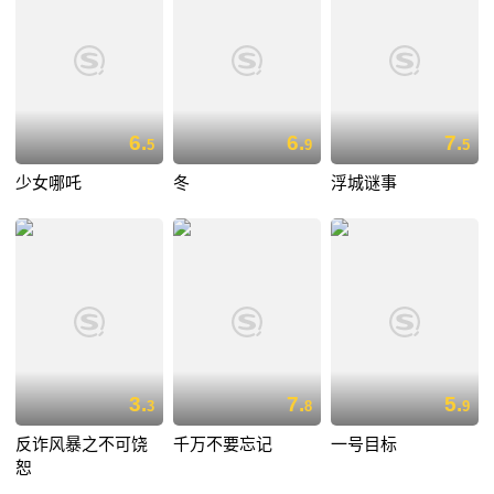
6.
6.
7.
5
9
5
少女哪吒
冬
浮城谜事
3.
7.
5.
3
8
9
反诈风暴之不可饶
千万不要忘记
一号目标
恕