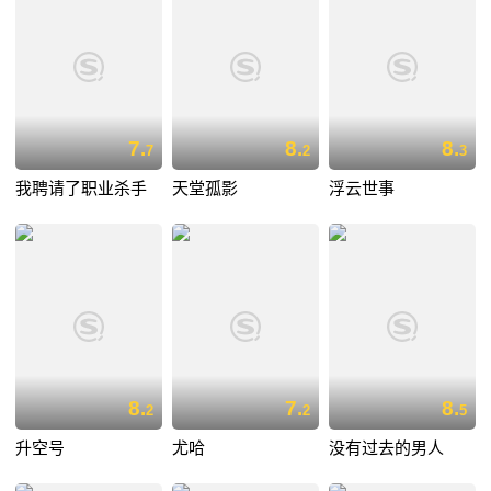
7.
8.
8.
7
2
3
我聘请了职业杀手
天堂孤影
浮云世事
8.
7.
8.
2
2
5
升空号
尤哈
没有过去的男人