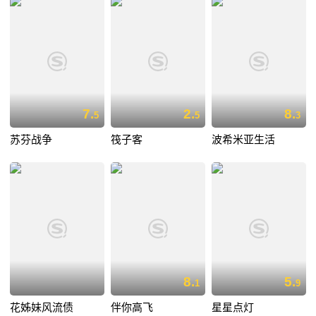
7.
2.
8.
5
5
3
苏芬战争
筏子客
波希米亚生活
8.
5.
1
9
花姊妹风流债
伴你高飞
星星点灯