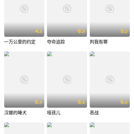
4.
6.
5.
6
0
2
一万公里的约定
夺命追踪
判我有罪
6.
5.
6.
9
6
6
汉娜的睡犬
哑孩儿
恶战