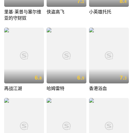
7.
8.
1
4
里基·莱普与塞尔维
侠盗高飞
小英雄托托
亚的守财奴
6.
6.
7.
8
9
3
再战江湖
哈姆雷特
香港浴血