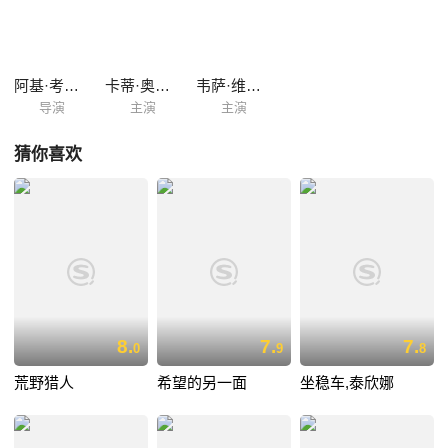
（Elina Salo）等四项大奖。
阿基·考里斯马基
卡蒂·奥廷宁
韦萨·维耶里科
导演
主演
主演
猜你喜欢
8.
7.
7.
0
9
8
荒野猎人
希望的另一面
坐稳车,泰欣娜