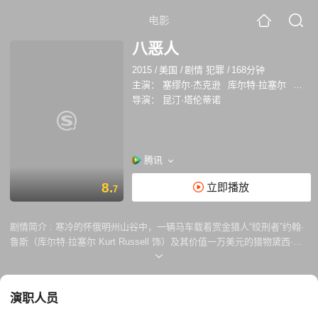
电影
八恶人
2015
/
美国
/
剧情 犯罪
/
168分钟
主演：
塞缪尔·杰克逊
库尔特·拉塞尔
詹妮弗
导演：
昆汀·塔伦蒂诺
腾讯
8.
立即播放
7
剧情简介 :
寒冷的怀俄明州山谷中，一辆马车载着赏金猎人“绞刑者”约翰·
鲁斯（库尔特·拉塞尔 Kurt Russell 饰）及其价值一万美元的猎物黛西·多
摩格（詹妮弗·杰森·李 Jennifer Jason Leigh 饰）踏雪而行。途中，黑人
赏金猎人马奎斯·沃伦少校（塞缪尔·杰克逊 Samuel L. Jackson 饰）和新
人警长克里斯·马尼克斯（沃尔顿·戈金斯 Walton Goggins 饰）相继登上马
演职人员
车，红石镇是他们共同的目标。由于风雪太大，马车停在了米妮男装店，
然而熟悉的店主人不知去向，却另有四名不速之客百无聊赖地待在店里。