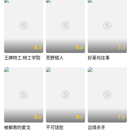
8.
8.
7.
4
0
3
王牌特工:特工学院
荒野猎人
好莱坞往事
8.
8.
7.
8
5
8
被解救的姜戈
不可饶恕
边境杀手