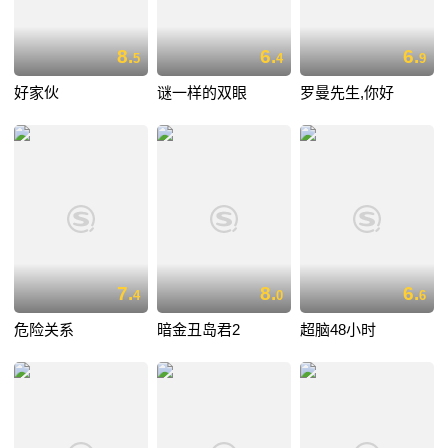
8.
6.
6.
5
4
9
好家伙
谜一样的双眼
罗曼先生,你好
7.
8.
6.
4
0
6
危险关系
暗金丑岛君2
超脑48小时