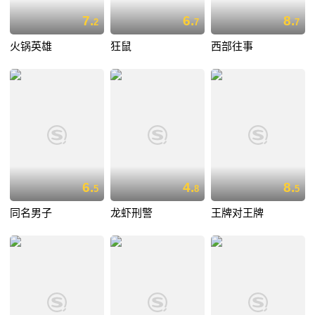
7.
6.
8.
2
7
7
火锅英雄
狂鼠
西部往事
6.
4.
8.
5
8
5
同名男子
龙虾刑警
王牌对王牌