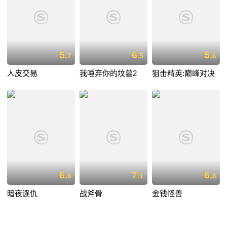
5.
6.
5.
7
5
6
人皮交易
我唾弃你的坟墓2
狙击精英:巅峰对决
6.
7.
6.
8
1
8
暗夜逐仇
战斧骨
金钱怪兽