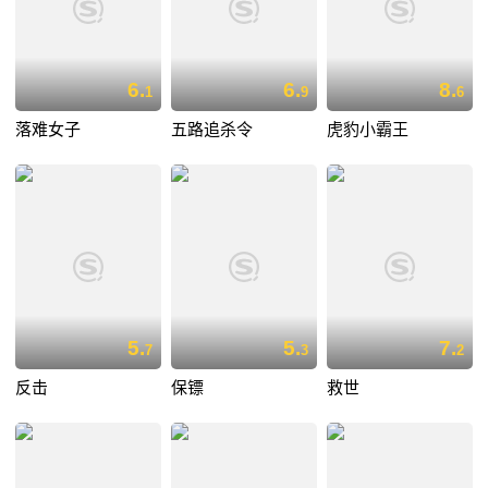
6.
6.
8.
1
9
6
落难女子
五路追杀令
虎豹小霸王
5.
5.
7.
7
3
2
反击
保镖
救世