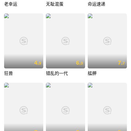
老幸运
无耻混蛋
命运速递
4.
6.
7.
9
9
7
狂兽
错乱的一代
艋舺