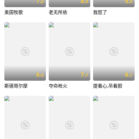
7.
8.
5.
0
4
5
美国牧歌
老无所依
我怒了
6.
7.
6.
6
7
7
斯德哥尔摩
夺命枪火
提着心,吊着胆