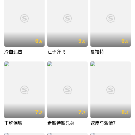
6.
9.
6.
6
0
8
冷血追击
让子弹飞
夏福特
7.
7.
8.
2
7
4
王牌保镖
希斯特斯兄弟
速度与激情7