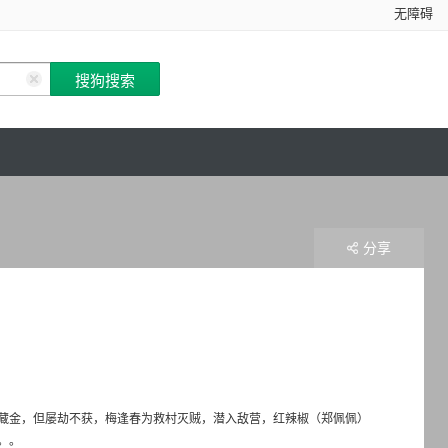
无障碍
分享
藏金，但屡劫不获，梅逢春为救村灭贼，潜入敌营，红辣椒（郑佩佩）
。。