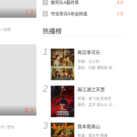
7
敢死队4最终章
4.8
7.2
8
夺宝奇兵5命运转盘
7.0
王
 / 谷峰
热播榜
1
再见李可乐
导演：王小列
演员：闫妮 谭松韵 吴京 蒋龙 赵小棠 冯雷 李虎城 平安 小七 小可乐
2
画江湖之天罡
导演：周飞龙;任伟杰
演员：孟宇 阎么么 王凯 郭政建 阎萌萌 杨默 高枫 齐斯伽 刘芊含 马程
6.3
3
我本是高山
华 / 罗烈
导演：郑大圣;杨瑾