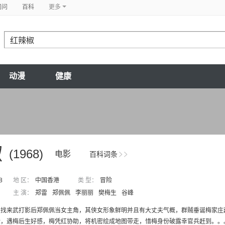
问问
百科
更多
动漫
健康
椒
(1968)
电影
百科词条
8
地 区：
中国香港
类 型：
冒险
主 演：
郑雷
郑佩佩
李丽丽
樊梅生
谷峰
峻找来武打影后郑佩佩当女主角，其侠女形象鲜明并且有大丈夫气概，群贼垂诞梅家庄
金，遇梅后生好感，梅凭红协助，将机密绘成地图带走，惜梅身份破露幸官兵赶到。。