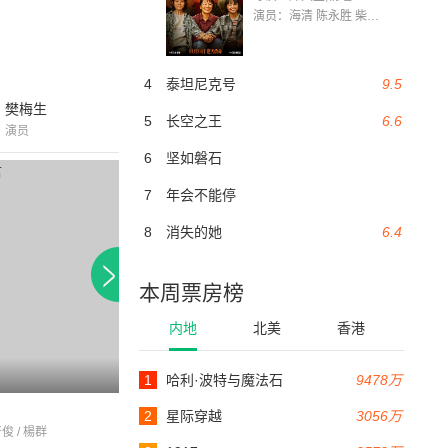
演员：海清 陈永胜 柴烨 王玥婷 万国鹏 美朵达瓦 赵瑞婷 罗解艳 郭莉娜 潘家艳
4
泰坦尼克号
9.5
樊梅生
5
长空之王
6.6
演员
6
坚如磐石
7
年会不能停
8
消失的她
6.4
本周票房榜
内地
北美
香港
1
哈利·波特与魔法石
9478万
118分钟
秦香莲
金玉满堂
2
星际穿越
3056万
俊 / 楊群
成龙 / 严俊 / 李丽华
李丽华 / 严俊 / 岳阳