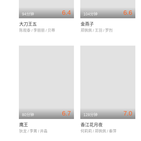
6.4
6.6
94分钟
104分钟
大刀王五
金燕子
陈观泰 / 李丽丽 / 贝蒂
郑佩佩 / 王羽 / 罗烈
6.7
7.0
80分钟
128分钟
鹰王
香江花月夜
狄龙 / 李菁 / 井淼
何莉莉 / 郑佩佩 / 秦萍