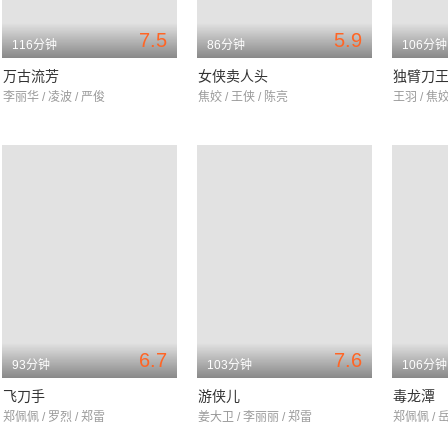
7.5
5.9
116分钟
86分钟
106分钟
万古流芳
女侠卖人头
独臂刀
李丽华 / 凌波 / 严俊
焦姣 / 王侠 / 陈亮
王羽 / 焦姣
6.7
7.6
93分钟
103分钟
106分钟
飞刀手
游侠儿
毒龙潭
郑佩佩 / 罗烈 / 郑雷
姜大卫 / 李丽丽 / 郑雷
郑佩佩 / 岳