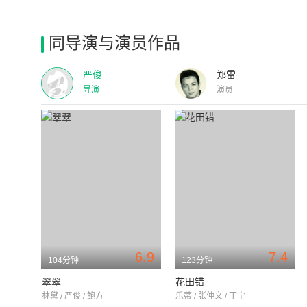
同导演与演员作品
严俊
郑雷
导演
演员
6.9
7.4
104分钟
123分钟
翠翠
花田错
林黛 / 严俊 / 鲍方
乐蒂 / 张仲文 / 丁宁