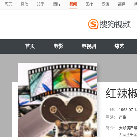
网页
微信
知乎
图片
视频
医疗
汉语
翻译
首页
电影
电视剧
综艺
红辣
上 映：
1968-07-1
导 演：
严俊
简 介：
大导演严
为寨主千