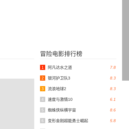
冒险电影排行榜
1
阿凡达水之道
7.8
2
银河护卫队3
8.3
3
流浪地球2
8.3
4
速度与激情10
6.1
5
蜘蛛侠纵横宇宙
8.6
6
变形金刚超能勇士崛起
5.8