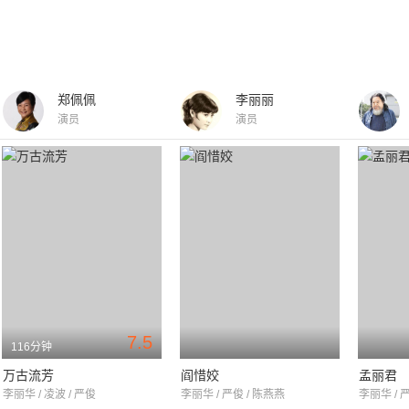
郑佩佩
李丽丽
演员
演员
7.5
116分钟
万古流芳
阎惜姣
孟丽君
李丽华 / 凌波 / 严俊
李丽华 / 严俊 / 陈燕燕
李丽华 / 严