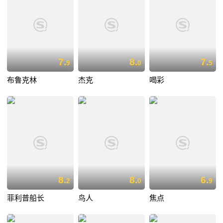
7.
8.
7.
9
0
5
布鲁克林
杰克
喝彩
8.
8.
6.
2
0
9
菲利普船长
鸟人
焦点