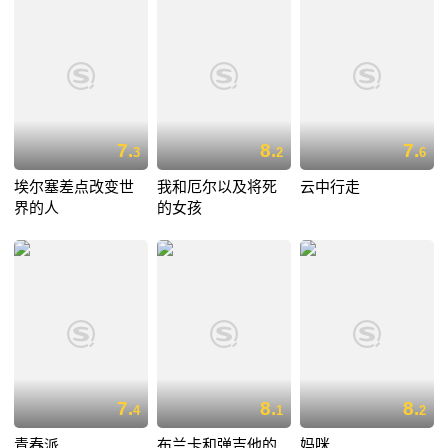
7.
8.
7.
3
2
6
埃尔塞差点改变世
我和厄尔以及将死
云中行走
界的人
的女孩
7.
8.
8.
4
1
2
青春派
布兰卡和弹吉他的
妈咪