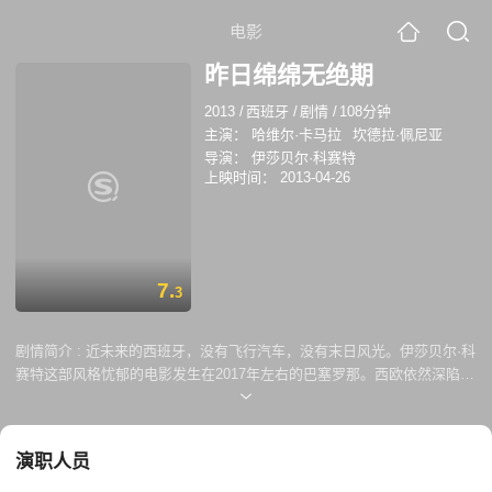
电影
昨日绵绵无绝期
2013
/
西班牙
/
剧情
/
108分钟
主演：
哈维尔·卡马拉
坎德拉·佩尼亚
导演：
伊莎贝尔·科赛特
上映时间：
2013-04-26
7.
3
剧情简介 :
近未来的西班牙，没有飞行汽车，没有末日风光。伊莎贝尔·科
赛特这部风格忧郁的电影发生在2017年左右的巴塞罗那。西欧依然深陷经
济危机的泥潭，情况持续恶化，社会濒临崩溃边缘。而科赛特的注意力放
在了经济危机影响下的一对中年男女，他们的名字只用J和C代表。分手五
年，他们相约在巴塞罗那郊区的公墓会面，公墓里埋葬着他们的儿子，正
演职人员
要被拆除。他们来到这里，给他们的儿子、也给他们自己作最后的道别。
见面后，他们讨论起儿子死后自己支离破碎的生活。导演以一种独创的、