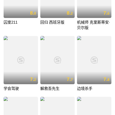
8.
8.
7.
0
2
6
囚室211
回归 西班牙版
机械师 克里斯蒂安·
贝尔版
7.
7.
7.
2
7
8
学会驾驶
解救吾先生
边境杀手