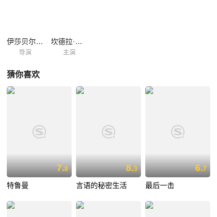
探寻的眼光看待近未来的西班牙，将经济的崩塌聚焦到一对曾经恩爱的男
女的悲剧上。《昨日绵绵无绝期》是一个关于失去、哀悼，以及接受的故
事。（豆瓣电影字幕翻译2.0小组）
伊莎贝尔·科赛特
坎德拉·佩尼亚
导演
主演
猜你喜欢
7.
8.
6.
8
3
7
特鲁曼
言语的秘密生活
最后一击