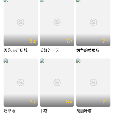
5.
7.
7.
8
7
4
灭绝:丧尸屠城
美好的一天
鳄鱼的黄眼睛
7.
8.
7.
2
0
5
沼泽地
书店
胡丽叶塔