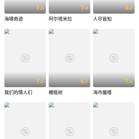
7.
7.
5.
8
4
8
海啸奇迹
阿尔塔米拉
人尽皆知
7.
6.
7.
0
7
6
我们的情人们
橄榄树
海市蜃楼