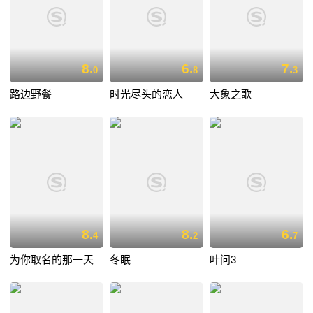
8.
6.
7.
0
8
3
路边野餐
时光尽头的恋人
大象之歌
8.
8.
6.
4
2
7
为你取名的那一天
冬眠
叶问3