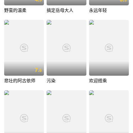
9
9
野蛮的温柔
搞定岳母大人
永远年轻
7.
6
悲壮的阿古依师
污染
欢迎搭乘