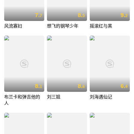
7.
8.
9.
7
5
2
风流寡妇
想飞的钢琴少年
摇滚红与黑
8.
8.
6.
1
6
4
布兰卡和弹吉他的
刘三姐
刘海遇仙记
人