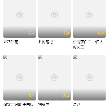
7.
7.
8.
6
9
0
末路狂花
丑闻笔记
伊丽莎白二世:伟大
的女王
6.
5.
9
4
偷穿高跟鞋 美国版
把家虎
漂浮