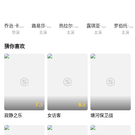
行。这次航行使卡拉斯觉得自己进入了神话世界，奥纳西斯使她第一次得
到了爱与被爱的体会。奥纳西斯象飓风一样,摧毁了卡拉斯的最后一道防
线,她决定离开丈夫。 这次旅行结束后,卡拉斯夫妇乘坐奥纳西斯的私人飞
机抵达米兰。在米兰,他们陷入了记者的重围。奥纳西斯这个拥有许多轮船
乔治·卡皮塔尼
路易莎·拉涅瑞
热拉尔·达尔蒙
露琪亚·萨多
罗伯托·阿尔瓦雷斯
和无数财富的人，需要"有名望"的女人爱上...
导演
主演
主演
主演
主演
猜你喜欢
7.
6.
3
5
寂静之乐
女访客
塘河保卫战