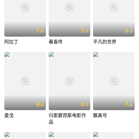
7.
7.
6.
4
4
9
阿拉丁
春香传
平凡的世界
6.
9.
7.
4
0
6
姜戈
归家碧昂斯电影作
飘离号
品