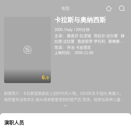
电影
卡拉斯与奥纳西斯
2005
/
Italy
/
200分钟
主演：
路易莎·拉涅瑞
热拉尔·达尔蒙
赫
拉德·达拉蒙
詹皮耶罗·罗托利
赛琳娜·奥
代瑞
露琪亚·萨多
安东尼娅·弗林
罗伯托
导演：
乔治·卡皮塔尼
·阿尔瓦雷斯
安娜·瓦莱
马西莫·萨尔基耶
上映时间：
2005-11-06
利
德瑞·德·玛泰
6.
9
剧情简介 :
卡拉斯是歌剧史上划时代的人物。1923年生于纽约,希腊人。
她的童年没有欢乐,她从母亲那里得到的是严厉,苛求。她参加各种儿童演
出和比赛。1949年,卡拉斯跟她的演出经纪人梅内吉尼结婚。在这场婚姻
中,卡拉斯没有获得一个女人需要的爱情，这是歌唱家与经理人的组合。她
永远只有工作,排练与演出。 作为歌唱家的卡拉斯光芒四射,她的成功就是
演职人员
一片大海，淹没了一个作为女人的卡拉斯。直到有一天他遇上了希腊船王
阿里斯托特?奥纳西斯。奥纳西斯邀请卡拉斯夫妇乘"克丽斯蒂娜"号出海旅