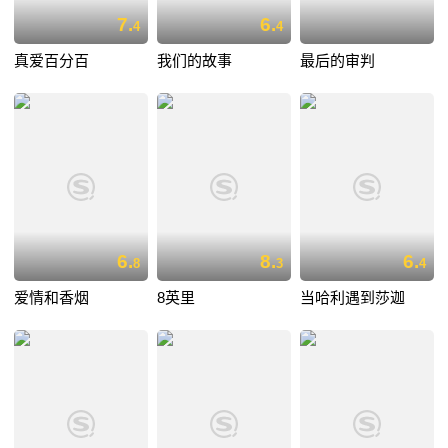
7.
6.
4
4
真爱百分百
我们的故事
最后的审判
6.
8.
6.
8
3
4
爱情和香烟
8英里
当哈利遇到莎迦