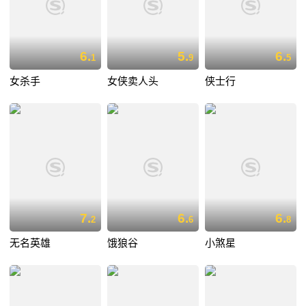
6.
5.
6.
1
9
5
女杀手
女侠卖人头
侠士行
7.
6.
6.
2
6
8
无名英雄
饿狼谷
小煞星