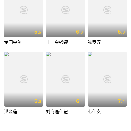
5.
6.
5.
6
3
8
龙门金剑
十二金钱镖
铁罗汉
6.
6.
7.
0
4
4
潘金莲
刘海遇仙记
七仙女