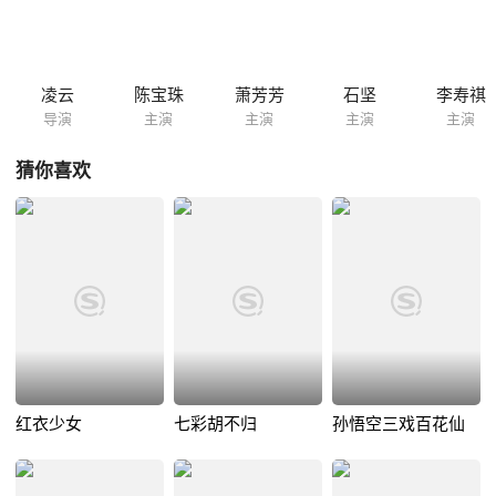
凌云
陈宝珠
萧芳芳
石坚
李寿祺
导演
主演
主演
主演
主演
猜你喜欢
红衣少女
七彩胡不归
孙悟空三戏百花仙