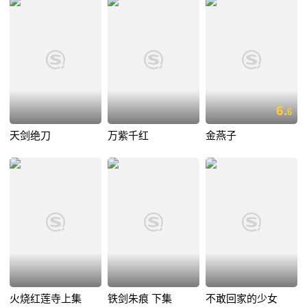
6.
6
天剑绝刀
万紫千红
金燕子
火烧红莲寺上集
铁剑朱痕 下集
不敢回家的少女