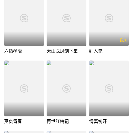
6.
3
六指琴魔
天山龙凤剑下集
奸人鬼
莫负青春
再世红梅记
情窦初开