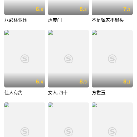
6.
8.
7.
8
2
1
八彩林亚珍
虎度门
不是冤家不聚头
6.
8.
8.
4
9
1
佳人有约
女人,四十
方世玉