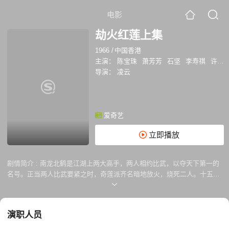
电影
劫火红莲上集
1966
/
中国香港
主演：
陈宝珠
萧芳芳
石坚
李寿祺
许英秀
导演：
凌云
爱奇艺
立即播放
剧情简介 :
南龙北鹤是江湖上两大高手，两人相约比武，以夺天下第一的
名号。正当两人比武要紧之时，奇莲派齐名暗地放火，烧死二人。十五年
后，南龙北鹤弟子燕远南及其师妹四出打探，以追查烧死师父的凶手。在
追查的过程中，燕被齐名欺骗，误以为自己枉杀好人，并答应三年后到奇
莲派抵命。同时，燕巧遇翁冰，因种种误会，燕的师妹与翁大打出手，两
演职人员
败俱伤。燕觅得宝药解救二人，翁芳心暗许，答应一同追查放火凶手。