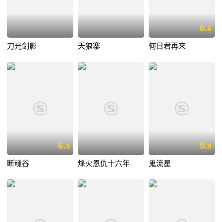
6.
6
刀光剑影
天狼寨
何日君再来
6.
5.
4
9
断魂谷
烽火恩仇十六年
鬼流星