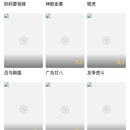
妈妈要我嫁
神鹤金鹰
壁虎
7.
8.
0
3
百鸟朝凰
广岛廿八
龙争虎斗