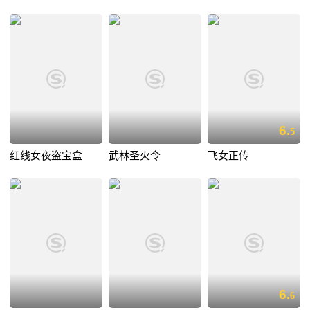
6.
5
红线女夜盗宝盒
武林圣火令
飞女正传
6.
6