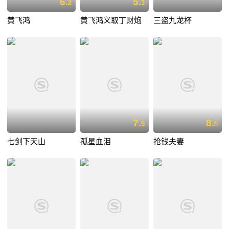
6.
5.
2
3
黄飞鸿
黄飞鸿义取丁财炮
三盗九龙杯
7.
8.
5
5
七剑下天山
孤星血泪
抢钱夫妻