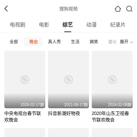
搜狗视频
电视剧
电影
综艺
动漫
纪录片
全部
晚会
真人秀
生活
搞笑
访谈
展开
时尚
全部
内地
台湾
日韩
欧美
其他
全部
何炅
王筱磊
撒贝宁
张绍刚
倪萍
最热
最新
好评
2026-02-17期
2021-08-17期
2024-02-08期
中央电视台春节联
抖音新潮好物夜
2020年山东卫视春
欢晚会
节联欢晚会