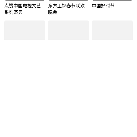
点赞中国电视文艺
东方卫视春节联欢
中国好时节
系列盛典
晚会
2021-11-10期
2021-08-28期
2021-07-01期
1111超拼夜
春满东方2020春节
庆祝中国共产党成
晚会
立100周年文艺演出
伟大征程