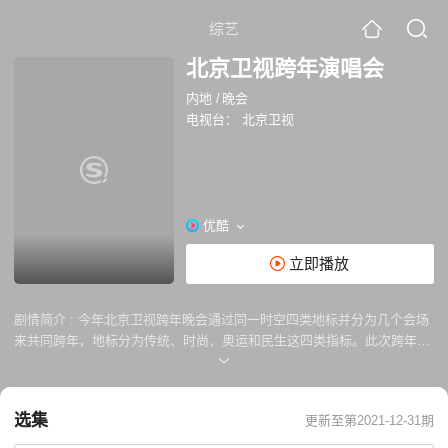
综艺
北京卫视跨年演唱会
内地
/
晚会
电视台：
北京卫视
优酷
立即播放
剧情简介 :
今年北京卫视跨年晚会通过同一时空四类地标并分为几个会场
来共同跨年，地标分为传统、时尚、奥运和民生这四类指标。此次跨年场
地选择包括北京、哈尔滨2个城市的多处地标：长城、古水北镇、钟楼湾
广场、冬奥组委、BTV、奥林匹克广场、大兴机场、京张高铁等。之所以
选择四类地标设置会场，主
选集
更新至第2021-12-31期