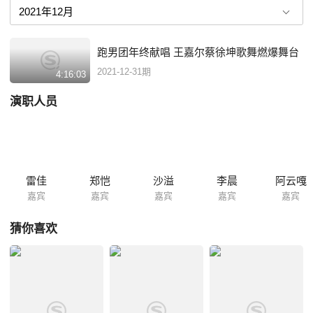
跑男团年终献唱 王嘉尔蔡徐坤歌舞燃爆舞台
2021-12-31期
4:16:03
演职人员
雷佳
郑恺
沙溢
李晨
阿云嘎
嘉宾
嘉宾
嘉宾
嘉宾
嘉宾
猜你喜欢