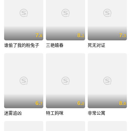
7.
8.
7.
6
1
3
谁偷了我的粉兔子
三艳嬉春
死无对证
6.
6.
8.
7
0
0
迷雾追凶
特工妈咪
非常公寓