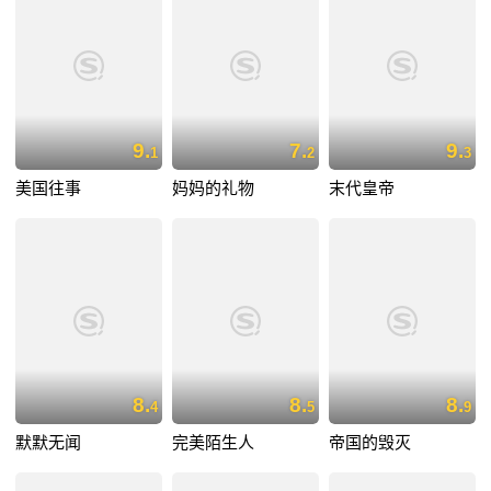
9.
7.
9.
1
2
3
美国往事
妈妈的礼物
末代皇帝
8.
8.
8.
4
5
9
默默无闻
完美陌生人
帝国的毁灭