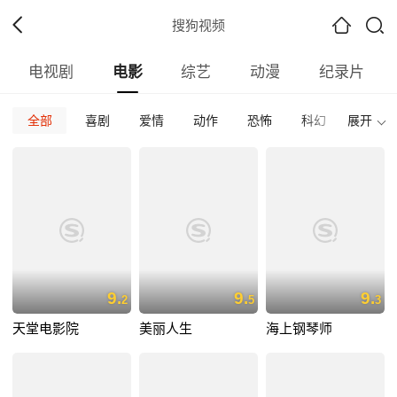
搜狗视频
电视剧
电影
综艺
动漫
纪录片
全部
喜剧
爱情
动作
恐怖
科幻
展开
惊悚
全部
意大利
内地
香港
台湾
韩国
泰国
全部
2026
2025
2024
2023
2022
202
全部
正片
免费正片
付费正片
最热
最新
好评
9.
9.
9.
2
5
3
天堂电影院
美丽人生
海上钢琴师