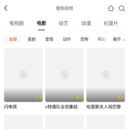
搜狗视频
电视剧
电影
综艺
动漫
纪录片
全部
喜剧
爱情
动作
恐怖
科幻
展开
惊悚
全部
加拿大
内地
香港
台湾
韩国
泰国
全部
2026
2025
2024
2023
2022
202
全部
正片
免费正片
付费正片
最热
最新
好评
7.
8.
6.
6
0
7
闪电侠
x特遣队全员集结
哈里斯夫人闯巴黎