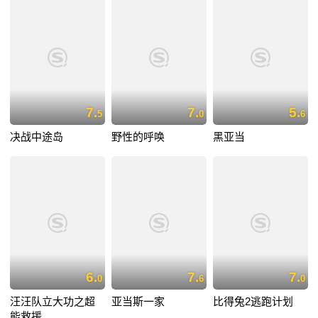
7.
7.
5.
5
0
6
决战中途岛
野性的呼唤
黑亚当
6.
7.
7.
0
6
0
汪汪队立大功之超
亚当斯一家
比得兔2逃跑计划
能救援