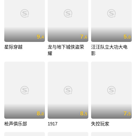
9.
7.
5.
4
6
0
星际穿越
龙与地下城侠盗荣
汪汪队立大功大电
耀
影
8.
8.
7.
0
5
5
枪声俱乐部
1917
失控玩家