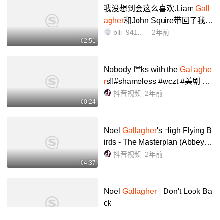
我没想到会这么喜欢.Liam
Gall
agher
和John Squire带回了我真
正喜欢的独立摇滚声音.不错._
bili_94101306017
2年前
02:51
哔哩哔哩_bilibili
Nobody f**ks with the
Gallaghe
r
s!!#shameless #wczt #美剧 #
无耻之徒shameless #美剧推荐
抖音视频
2年前
00:24
- 抖音
Noel
Gallagher
's High Flying B
irds - The Masterplan (Abbey R
oad Sessions)#绿洲乐队#摇滚
抖音视频
2年前
04:37
- 抖音
Noel
Gallagher
- Don't Look Ba
ck
腾讯视频
7年前