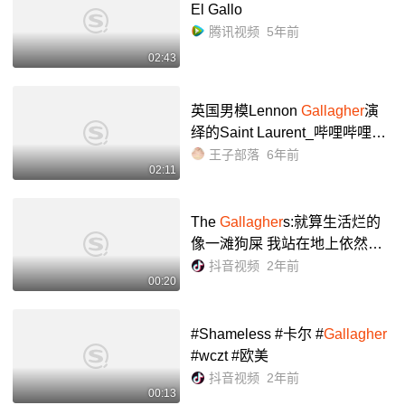
El Gallo
腾讯视频
5年前
02:43
英国男模Lennon
Gallagher
演
绎的Saint Laurent_哔哩哔哩_bi
libili
王子部落
6年前
02:11
The
Gallagher
s:就算生活烂的
像一滩狗屎 我站在地上依然是
一根给世界的中指🖕🏻#shamel
抖音视频
2年前
00:20
ess #无耻之徒shameless #美
国精神病人 - 抖音
#Shameless #卡尔 #
Gallagher
#wczt #欧美
抖音视频
2年前
00:13