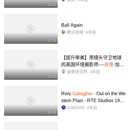
08:42
Ball Again
腾讯视频
4年前
02:06
【提升审美】用镜头守卫地球
的英国环境摄影师----
肖恩
·加拉
格尔
Sean Gallagher
_哔哩哔哩
姿势研究所
3年前
04:05
_bilibili
Rory
Gallagher
- Out on the We
stern Plain - RTE Studios 1977
_哔哩哔哩_bilibili
SJM2000
4年前
04:46