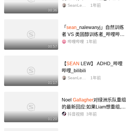
_bilibili
SeanLew廖卓龙
1年前
00:36
「
sean
_nalewanyj」自然训练
者 VS 类固醇训练者_哔哩哔哩
_bilibili
哔哩哔哩
1年前
00:57
【
SEAN
LEW】 ADHD_哔哩
哔哩_bilibili
SeanLew廖卓龙
1年前
01:17
Noel
Gallagher
对绿洲乐队重组
的最新回应:如果Liam想重组,就
给我打电话,别整天在网上瞎说
抖音视频
3年前
01:20
#liam
gallagher
#Oasis #noel
ga
llagher
,noel和liam- 抖音