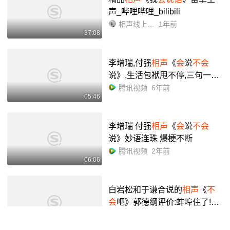
声_哔哩哔哩_bilibili
相声线上茶馆
1年前
37:08
李增瑞,付强
相声
《
会
说
不会
说》,生活包袱甩不停,三句一个
包袱
腾讯视频
6年前
05:46
李增瑞 付强
相声
《
会
说
不会
说》妙语连珠 爆梗不断
腾讯视频
2年前
06:06
白岩松和于谦合说的
相声
《
不
会
吧》郭德纲评价:蚌埠住了!经
典!_哔哩哔哩_bilibili
哔哩哔哩
5年前
00:54