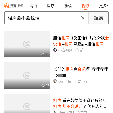
网页
医疗
微信
视频
更多
腹语
相声
《反正话》片段2:我
会
说话
#
相声
#腹语 #腹语
相声
抖音视频
2年前
01:07
以前的
相声
真
会说
啊_哔哩哔哩
_bilibili
城西门前花已开
2年前
02:37
相声
:看完郭德纲于谦这段经典
相声
,
都不会说话
了,笑死人的
相
声
_哔哩哔哩_bilibili
德云大喇叭
2年前