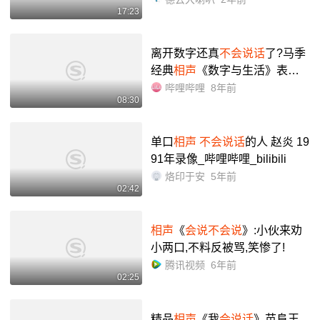
17:23
离开数字还真
不会说话
了?马季
经典
相声
《数字与生活》表演
者:马季、刘伟——演艺竞技场_
哔哩哔哩
8年前
08:30
哔哩哔哩_bilibili
单口
相声
不会说话
的人 赵炎 19
91年录像_哔哩哔哩_bilibili
烙印于安
5年前
02:42
相声
《
会说不会说
》:小伙来劝
小两口,不料反被骂,笑惨了!
腾讯视频
6年前
02:25
精品
相声
《我
会说话
》苗阜王