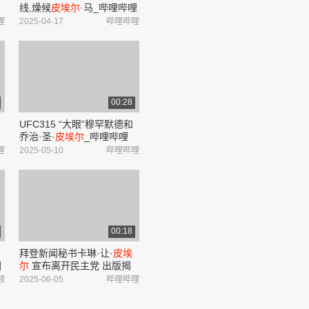
线,燥候
皮埃尔·
马_哔哩哔哩
_
_bilibili
哩
2025-04-17
哔哩哔哩
00:28
》
UFC315 “大眼”穆罕默德和
乔治·圣·
皮埃尔
_哔哩哔哩
_bilibili
哩
2025-05-10
哔哩哔哩
r
i
00:18
拜登新闻秘书卡琳·让·
皮埃
国
尔
宣布离开民主党 出版揭
欧
露拜登内幕的书_哔哩哔哩
频
2025-06-05
哔哩哔哩
.
_bilibili