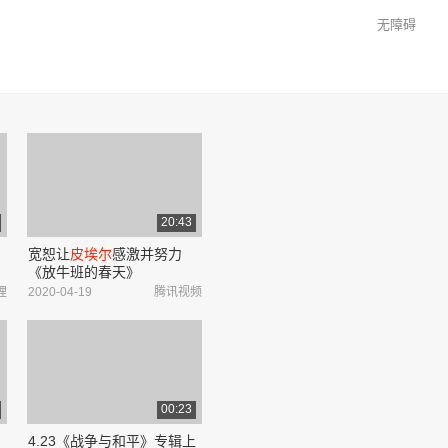
无障碍
20:43
宽恕让
皮埃尔
感激并努力
判
《放牛班的春天》
哩
2020-04-19
腾讯视频
00:23
4.23《战争与和平》专辑上