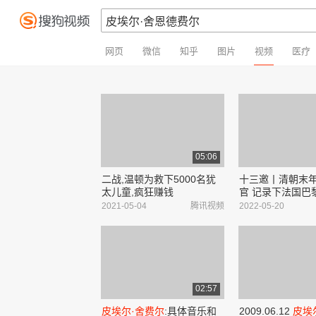
网页
微信
知乎
图片
视频
医疗
05:06
二战,温顿为救下5000名犹
十三邀丨清朝末
太儿童,疯狂赚钱
官 记录下法国巴
的细节
2021-05-04
腾讯视频
2022-05-20
02:57
皮埃尔·舍费尔
:具体音乐和
2009.06.12
皮埃