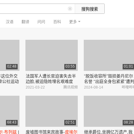
汉语
翻译
问问
百科
更多
02:48
03:55
01:01
年这位外交
法国军人遭长官迫害失去半
“脱饭收容所”毁损姜丹尼尔
黎公社运动
边脸,被迫隐姓埋名艰难度
名誉 “出庭全身包紧紧”遭
日,而长官却在上流社会飞黄
罚300万元|小娱乐_哔哩哔
2021-03-22
腾讯视频
2024-08-14
哔哩哔
腾达
哩_bilibili
68:43
02:51
08:28
尔·布列兹
|
废墟图书馆来宾故事-
皮埃尔
继承爵位,坐拥亿万遗产,我