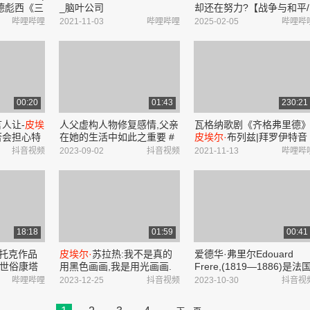
德彪西《三
_脑叶公司
却还在努力?【战争与和平/
夫斯基《第
人物志-
皮埃尔·
别祖霍夫】
哔哩哔哩
2021-11-03
哔哩哔哩
2025-02-05
哔哩哔
》斯克里亚
哔哩哔哩_bilibili
哔哩哔哩
00:20
01:43
230:21
言人让-
皮埃
人父虚构人物修复感情,父亲
瓦格纳歌剧《齐格弗里德
否会担心特
在她的生活中如此之重要 #
皮埃尔·
布列兹|拜罗伊特音
夺回我们的
电影 #托尼·厄德曼 #喜剧 #
乐节100周年
抖音视频
2023-09-02
抖音视频
2021-11-13
哔哩哔
- 抖音
亲情 #彼得·西蒙尼舍克
(1976)Siegfried Bayreuthe
Festspiele_哔哩哔哩_bilibil
18:18
01:59
00:41
巴托克作品
皮埃尔·
苏拉热:我不是真的
爱德华·弗里尔Edouard
)《世俗康塔
用黑色画画,我是用光画画.
Frere,(1819—1886)是法
_哔哩哔
最容易被东方接受的抽象艺
画家.他被认为是十九世纪
哔哩哔哩
2023-12-25
抖音视频
2023-10-30
抖音视
术大师
Pierre
Soulages,目
洲最受欢迎的儿童画家之一
前世界上第三位在世时其作
皮埃尔·
爱德华·弗雷尔于