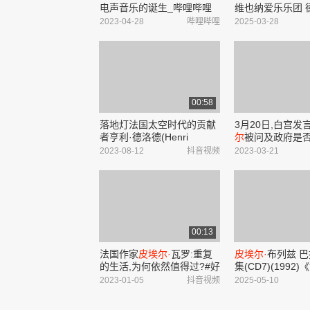
电声音乐的诞生_哔哩哔哩
维也纳爱乐乐团 
_bilibili
首夜曲》席曼诺
2023-04-28
哔哩哔哩
2025-03-28
一小提琴协奏曲
宾《狂喜之诗》_
_bilibili
00:58
落地灯法国太空时代的贡献
3月20日,白宫发
者亨利·德洛德(Henri
尔
被问及政府是
Delord)和让-
皮埃尔·
加罗
朗普喊话支持者“
2023-08-12
抖音视频
2023-03-21
(Jean-
Pierre
Garrault)用他
国家”或引发暴力. 
们令人印象深刻的塑料球彻
底改变了照明以及它...
00:13
法国作家
皮埃尔·
瓦罗:重复
皮埃尔·
布列兹 
的生活,为何依然值得过?#好
集(CD7)(1992
书大晒 #神话里的弗洛伊德
塔》《木刻王子》
2023-01-05
抖音视频
2025-05-10
哩_bilibili