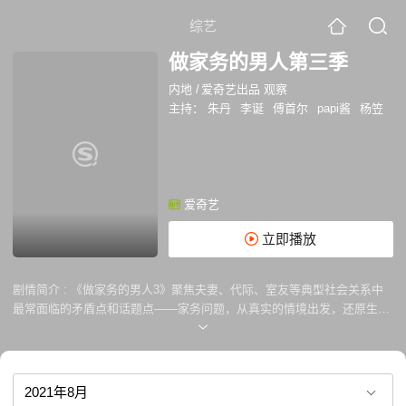
综艺
做家务的男人第三季
内地
/
爱奇艺出品 观察
主持：
朱丹
李诞
傅首尔
papi酱
杨笠
爱奇艺
立即播放
剧情简介 :
《做家务的男人3》聚焦夫妻、代际、室友等典型社会关系中
最常面临的矛盾点和话题点——家务问题，从真实的情境出发，还原生活
的真相。以纪实性观察的方式，呈现男性在处理家务中或巧思、或尴尬、
或有趣的点点滴滴；并通过家务这个切入点，洞察人际关系、相处之道、
责任分担等方方面面生活的智慧，在思考和感动中，获得温暖而美好的共
鸣。