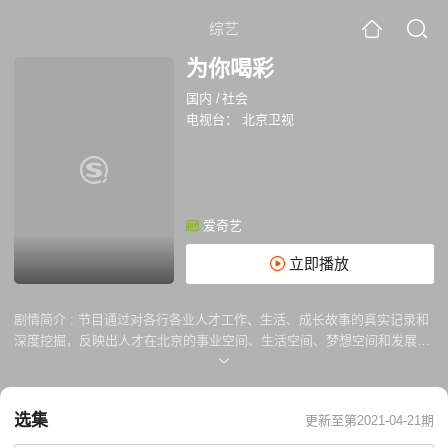
综艺
为你喝彩
国内
/
社会
电视台：
北京卫视
爱奇艺
立即播放
剧情简介 :
节目通过对各行各业人才工作、生活、成长故事的真实记录和
深度挖掘，反映出人才在北京的事业空间、生活空间、梦想空间和发展空
间，展现出人才对北京的贡献，以及北京为人才成长提供的丰沃土壤。顶
级人才展现新时代精神 行业翘楚引领观众“见人、见城、见政策”《为你喝
彩》的创作紧紧围绕“见人、见城、见政策”三个维度展开。“见人”，即通过
选集
更新至第2021-04-21期
选取各行各业的领军人物，讲述他们在北京成长圆梦的故事;“见城”，即在
人物故事中，传递出北京的城市面貌、精神气质和发展前景，诠释首都定